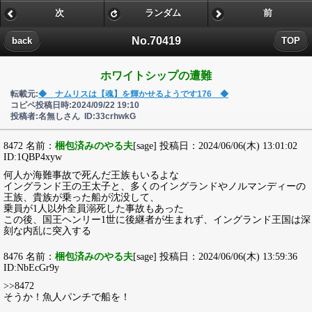
次
ランダム
前
No.70419
back
TOP
ホワイトシップの遭難
転載元:
◆ ナムリスは【魂】を輝かせるようです176 ◆
コピペ投稿日時:2024/09/22 19:10
投稿者:名無しさん ID:33crhwkG
8472 名前：
梱包済みのやる夫
[sage] 投稿日：2024/06/06(木) 13:01:02
ID:1QBP4xyw
何人か海難事故で死んだ王族もいるよな
イングランド王の王太子と、多くのイングランドやノルマンディーの
王族、貴族が乗った船が沈没して、
乗員が1人以外全員溺死した事故もあった
この後、国王ヘンリー1世に後継者が生まれず、イングランド王国は深
刻な内乱に突入する
8476 名前：
梱包済みのやる夫
[sage] 投稿日：2024/06/06(木) 13:59:36
ID:NbEcGr9y
>>8472
そうか！魚人パンチで船を！