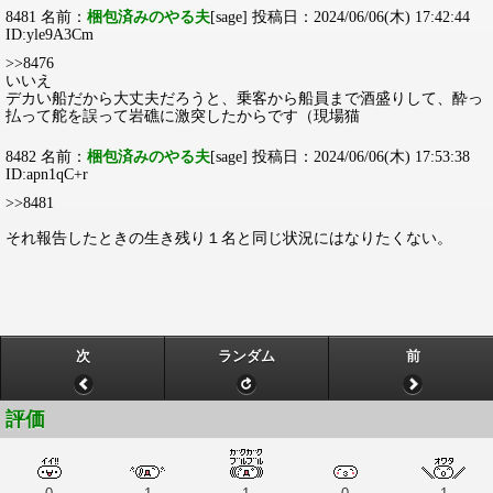
8481 名前：
梱包済みのやる夫
[sage] 投稿日：2024/06/06(木) 17:42:44
ID:yle9A3Cm
>>8476
いいえ
デカい船だから大丈夫だろうと、乗客から船員まで酒盛りして、酔っ
払って舵を誤って岩礁に激突したからです（現場猫
8482 名前：
梱包済みのやる夫
[sage] 投稿日：2024/06/06(木) 17:53:38
ID:apn1qC+r
>>8481
それ報告したときの生き残り１名と同じ状況にはなりたくない。
次
ランダム
前
評価