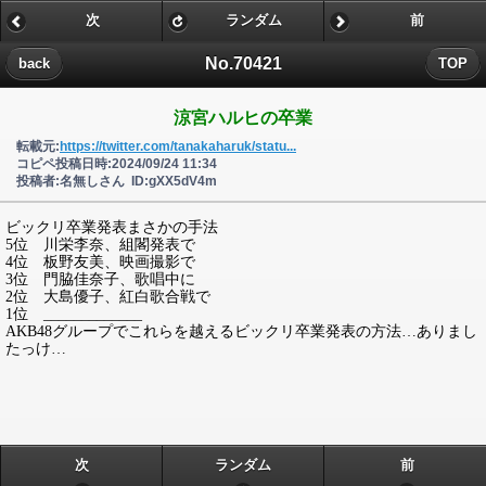
次
ランダム
前
No.70421
back
TOP
涼宮ハルヒの卒業
転載元:
https://twitter.com/tanakaharuk/statu...
コピペ投稿日時:2024/09/24 11:34
投稿者:名無しさん ID:gXX5dV4m
ビックリ卒業発表まさかの手法
5位 川栄李奈、組閣発表で
4位 板野友美、映画撮影で
3位 門脇佳奈子、歌唱中に
2位 大島優子、紅白歌合戦で
1位 _____________
AKB48グループでこれらを越えるビックリ卒業発表の方法…ありまし
たっけ…
次
ランダム
前