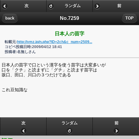
次
ランダム
前
No.7259
back
TOP
日本人の苗字
転載元:
http://vmz.jp/n.php?ID=2ch&c_num=2509...
コピペ投稿日時:2009/04/12 18:41
投稿者:名無しさん
日本人の苗字で口という漢字を使う苗字は大変多いが
口を「クチ」と読まずに「グチ」と読ます苗字は
坂口、田口、川口の３つだけである
これ豆知識な
次
ランダム
前