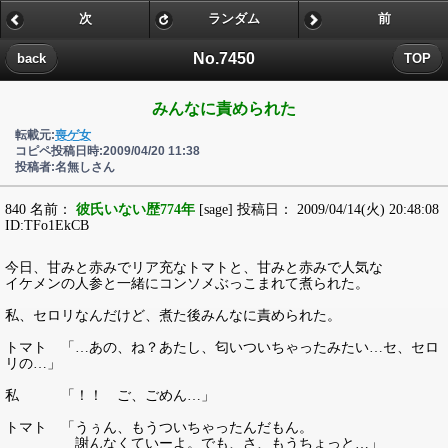
次
ランダム
前
No.7450
back
TOP
みんなに責められた
転載元:
喪ゲ女
コピペ投稿日時:2009/04/20 11:38
投稿者:名無しさん
840 名前：
彼氏いない歴774年
[sage] 投稿日： 2009/04/14(火) 20:48:08
ID:TFo1EkCB
今日、甘みと赤みでリア充なトマトと、甘みと赤みで人気な
イケメンの人参と一緒にコンソメぶっこまれて煮られた。
私、セロリなんだけど、煮た後みんなに責められた。
トマト 「…あの、ね？あたし、匂いついちゃったみたい…セ、セロ
リの…」
私 「！！ ご、ごめん…」
トマト 「うぅん、もうついちゃったんだもん。
謝んなくていーよ。でも、さ、もうちょっと…」