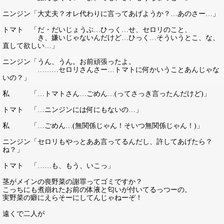
ニンジン「大丈夫？オレ代わりに言ってあげようか？…あのさー…」
トマト 「だ・だいじょうぶ…ひっく…せ、セロリのこと、
き、嫌いじゃないんだけど…ひっく…そういうとこ、な、
直して欲しい…」
ニンジン「うん、うん。お前頑張ったよ。
………セロリさんさー…トマトに何かいうことあんじゃな
いの？」
私 「…トマトさん…ごめん…(ってさっき言ったんだけど)」
トマト 「…ニンジンには何にもないの…」
私 「…ごめん…(無関係じゃん！そいつ無関係じゃん！)」
ニンジン「セロリもやっとああ言ってるんだし、許してあげたら？
ね？」
トマト 「……も、もう、いこっ」
茎がメインの喪野菜の謝罪ってゴミですか？
こっちにも煮崩れたお前の体液と匂いが付いてるっつーの。
実野菜の癖にえらそーにしてんじゃねーぞ！
遠くで二人が