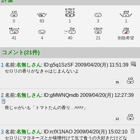
評価
0
83
1
3
1
41
4
40
21
削除希望
コメント(21件)
1
名前:
名無しさん
: ID:g5q1SzSF 2009/04/20(月) 11:51:39
セロリの香りがなきゃはじまんないよ
35
2
名前:
名無しさん
: ID:gMWNQmdb 2009/04/20(月) 12:27:39
喪じゃがいも「トマトたんの香り…ﾊｧﾊｧ」
12
3
名前:
名無しさん
: ID:rcfX1NAO 2009/04/20(月) 15:02:10
セロリにマヨネーズとか味噌付けて生で食うの大好きだけどな