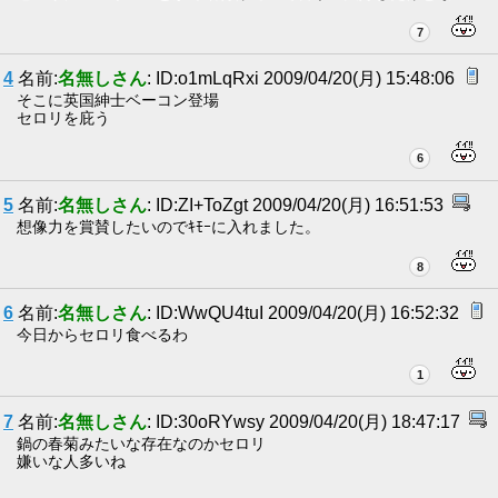
7
4
名前:
名無しさん
: ID:o1mLqRxi 2009/04/20(月) 15:48:06
そこに英国紳士ベーコン登場
セロリを庇う
6
5
名前:
名無しさん
: ID:ZI+ToZgt 2009/04/20(月) 16:51:53
想像力を賞賛したいのでｷﾓｰに入れました。
8
6
名前:
名無しさん
: ID:WwQU4tuI 2009/04/20(月) 16:52:32
今日からセロリ食べるわ
1
7
名前:
名無しさん
: ID:30oRYwsy 2009/04/20(月) 18:47:17
鍋の春菊みたいな存在なのかセロリ
嫌いな人多いね