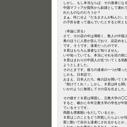
しかし、もし本当ならば、その達者にな
中国マフィアが貧民から奴隷として連れ
れたものなのだろうか？
まぁ、何にせよ『だるまさんが転んだ』
の子供を使って遊んでいたとすると何と
（本論に戻る）
さて、その店の中は薄暗く、数人の中国
奥のほうに人形が並んでおり、品定めを
です。そうです。達者だったのです。
Ｂ君はもちろん達者など知りません。
いや知っていても、本当にそれを目の前
Ｂ君はまわりの中国人が近づいてくる気
ようとしました。
そのときです。後ろの達者の一つが喋っ
しかも、日本語で。
おまえ、日本人だろ。俺の話を聞いてく
『助けてくれ！』しかし、Ｂ君は何も聞
いかのように無視してその店を出ました
その後すぐＢ君は帰国し、立教大学の◯
すると、確かに今年立教大学の学生が中
ているそうです。
両親も捜索願いをだしているとか。
Ｂ君はこのことをどう対処したらよいか
変に動いて自分も達者にされるかもとか