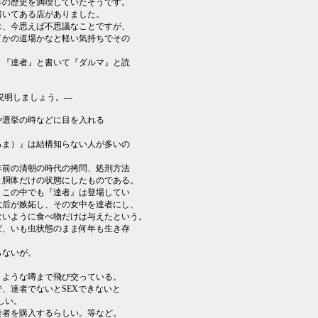
年の歴史を満喫していたそうです。
書いてある店がありました。
は、今思えば不思議なことですが、
何かの道場かなと軽い気持ちでその
、『達者』と書いて『ダルマ』と読
明しましょう。---
や選挙の時などに目を入れる
。
るま）』は結構知らない人が多いの
年前の清朝の時代の拷問、処刑方法
と胴体だけの状態にしたものである。
、この中でも『達者』は登場してい
太后が嫉妬し、その女中を達者にし、
ないように食べ物だけは与えたという。
ば、いも虫状態のまま何年も生き存
らないが。
うような噂まで飛び交っている。
、達者でないとSEXできないと
しい。
達者を購入するらしい。等など。