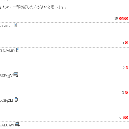
すために一部改訂した方がよいと思います。
10
4oG0fGP
3
fZLN8vMD
2
BZFxgjV
3
0CHqZkI
6
ml6LUAW