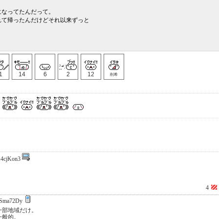
になってたんだって。
れて帰ったんだけどそれ以来ずっと
。
1
14
6
2
12
削希
4cjKon3
4
Sma72Dy
一部地域だけ。
一般的。