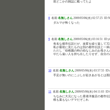
前どこかの雑誌に載ってたよ
8
名前:
名無しさん
:
2009/05/06(水) 02:57:25
ID:N
ダルマが怖くなった
9
名前:
名無しさん
:
2009/05/06(水) 03:16:51
ID:y
有名な都市伝説だが、改変を繰り返して冗
私が最初に見たものは別の都市伝説と一体
ただし「幼稚園の時の幼なじみのお母さん
やたら遠い人を持ち出したりせず、自分の
10
名前:
名無しさん
:
2009/05/06(水) 03:57:55
ID:
手足が無いのにこぶしが起きあがるとは面
11
名前:
名無しさん
:
2009/05/06(水) 04:11:03
ID:
ちなみに大元になった香港洋服店の都市伝
根も葉もないデマだぞこれ