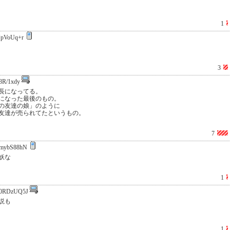
1
pVoUq+r
3
8R/1xdy
長になってる。
になった最後のもの。
の友達の娘」のように
友達が売られてたというもの。
7
mybS88hN
妖な
1
0RDzUQ5J
説も
1