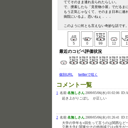
ててそのまま連れ去られたらしい。
で、捜索したら「見世物小屋」でだるま
もう正気じゃなくて、そのまま日本に連
病院にいるよ。恐いねぇ．．．
このように何とも言えない奇妙な話です
5
0
99
12
1
最近のコピペ評価状況
個別URL
twitterで呟く
コメント一覧
1
名前:
名無しさん
:
2009/05/06(水) 01:02:06
ID:A
起き上がりこぼし が正しい
2
名前:
名無しさん
:
2009/05/06(水) 01:26:41
ID:1
大学の学年を○回生って言うのは関西など
立教大含む関東やその他地域では○年生が