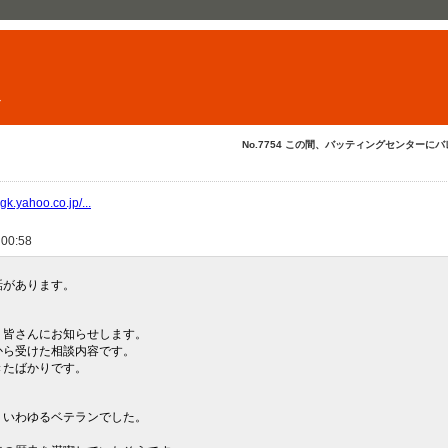
ト
No.7754 この間、バッティングセンターにバレ.
gk.yahoo.co.jp/...
 00:58
話があります。
、皆さんにお知らせします。
から受けた相談内容です。
きたばかりです。
、いわゆるベテランでした。