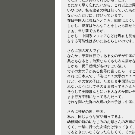
らなかったか責められるかも、とか。
とにかく早く忘れたいから、これ以上は
いやはや、私も達者の噂は知っていたも
なかっただけに、びびっています。
在日中国人に尋ねたところ、戦前はよく
しかし、現在はそんなことをしたら罰せ
まぁ、当り前であるが。
しかし、中国系マフィアなどは現在も見
をする可能性は多いにあるらしいのです
さらに別の友人です。
なんか，卒業旅行で，ある女の子が中国
奥ともなると，治安なんてもちろん届か
しかも、反日感情がものすごい強い。
でその女の子がある集落に言ったら、そ
それは日本人で，「俺は＊＊大学の＊＊
けど、その女の子は、たまたま中国語が
れないようにしてそのまま帰ってきたん
そうして実際ほんとにいる人なのか問い
まま行方不明になってるんだって。
それを聞いた俺の友達の女の子は，中国
さらに神秘の国、中国。
私ね、同じような実話知ってるよ。
幼稚園の時の幼なじみのお母さんの友達
くて、一緒に行った友達だけ帰ってきて
てるときにいなくなったらしくて、その