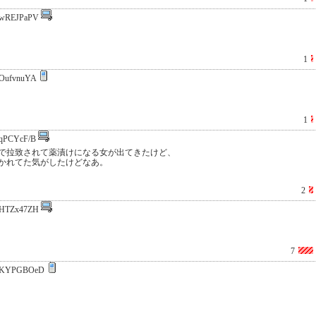
wREJPaPV
1
OufvnuYA
1
qPCYcF/B
で拉致されて薬漬けになる女が出てきたけど、
かれてた気がしたけどなあ。
2
HTZx47ZH
7
:KYPGBOeD