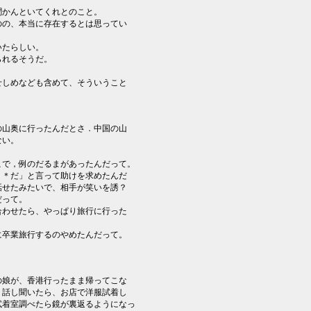
聞かんといてくれとのこと。
のの、本当に存在するとは思ってい
いたらしい。
られるそうだ。
せしめなども含めて、そういうこと
。
の山奥に行ったんだとさ．中国の山
ない。
こで，例のだるまがあったんだって。
＊＊だ」と言って助けを求めたんだ
話せたみたいで、相手が笑いを誘？
だって。
合わせたら、やっぱり旅行に行った
に卒業旅行するのやめたんだって。
の娘が、香港行ったまま帰ってこな
、話し聞いたら、お店で洋服試着し
試着室調べたら鏡が裏返るようになっ