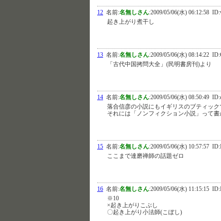
12
名前:
名無しさん
:
2009/05/06(水) 06:12:58
ID:
起き上がり煮干し
13
名前:
名無しさん
:
2009/05/06(水) 08:14:22
ID:
「古代中国拷問大全」(民明書房刊)より
14
名前:
名無しさん
:
2009/05/06(水) 08:50:49
ID:
落合信彦の小説にもイギリスのブティック
それには「ノンフィクション小説」って書
15
名前:
名無しさん
:
2009/05/06(水) 10:57:57
ID:
ここまで達磨禅師の話題ゼロ
16
名前:
名無しさん
:
2009/05/06(水) 11:15:15
ID
※10
×起き上がりこぶし
〇起き上がり小法師(こぼし)