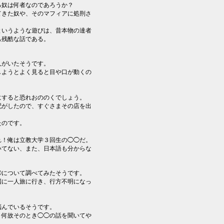
る奴は何者なのであろうか？
てきた奴や、そのマフィアに処刑さ
というような遊びは、昔本物の達者
も残酷な話である。
人がいたそうです。
しようとよく見ると目や口が動くの
にすると恐れおののくでしょう。
配がしたので、すぐさまその店を出
たのです。
れ！俺は立教大学３回生の◯◯だ。
いてない、また、日本語も分からな
。
◯について調べてみたそうです。
国に一人旅に行き、行方不明になっ
悩んでいるそうです。
、何故そのとき◯◯の話を聞いてや