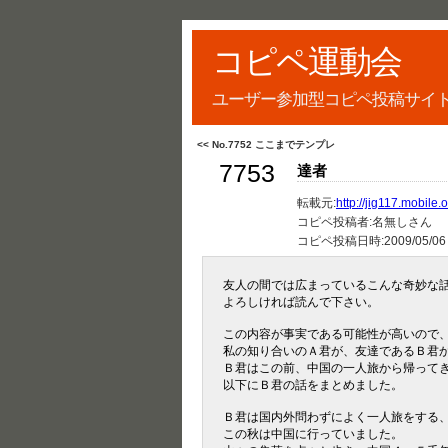
コピペ運動会
ユーザー参加型コピペ投稿サイ
<< No.7752 ここまでテンプレ
7753
達者
転載元:
http://jig117.mobile.o
コピペ投稿者:名無しさん
コピペ投稿日時:
2009/05/06
友人の間では広まっているこんな奇妙な
よろしければ読んで下さい。
この内容が事実である可能性が高いので
私の知り合いのＡ君が、友達であるＢ君
Ｂ君はこの前、中国の一人旅から帰って
以下にＢ君の話をまとめました。
Ｂ君は国内外問わずによく一人旅をする
この秋は中国に行っていました。