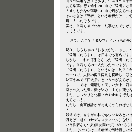
山々の集落を点々と歩き、中国４〜５千
ある集落に行く途中の山道で『達者』と
人通りも少ない薄暗い山道で店があるの
そのときは『達者』という看板だけに、
店に入ったそうです。
実は、Ｂ君も後でわかった事なんですが
むそうです。
--- さて、ここで『ダルマ』というものを説
現在、おもちゃの『おきあがりこぶし』
『達磨（だるま）』は日本でも有名です
しかし、これの原形となった『達者（だ
です。Ｂ君もその一人だったのですが。
『達者（だるま）』というのは、約７０
の一つで、人間の両手両足を切断し、頭
映画や本で『西太后』というのがあるが
る。ここでは、素晴しく美しい女中に西
塩水の入った壷に漬け込み、すぐに死な
また、しっかりと化膿止めや止血を行え
えるという。
ただし、食事は誰かが与えてやらねばな
＊
最近では、さすがの私でもウソやろとい
例えば、超Ｓ（サディスティック）な奴で
いう性癖をもつ奴(男女問わず）がいるら
また、そいつらは、達者屋で随時新しい