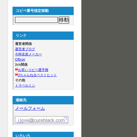
コピペ番号指定移動
リンク
運営者関係
運営者ブログ
今時名前メーカー
Offzon
2ch関係
お笑いコピペ選手権
2ちゃんねるベストヒット
その他
トラベルミン
連絡先
メールフォーム
いろいろ