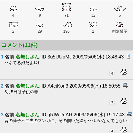
4
9
71
32
6
2
29
196
1
削除希望
コメント(11件)
1
名前:
名無しさん
: ID:3u5UUoMJ 2009/05/06(水) 18:48:43
ハネてる娘だよﾎﾝﾄ
6
2
名前:
名無しさん
: ID:A4cjKon3 2009/05/06(水) 18:50:55
5月5日は子供の非
7
3
名前:
名無しさん
: ID:qRlWUuAR 2009/05/06(水) 19:17:43
昔の藤子不二夫のマンガに、その描いた絵が･･･いやなんでもない。
4