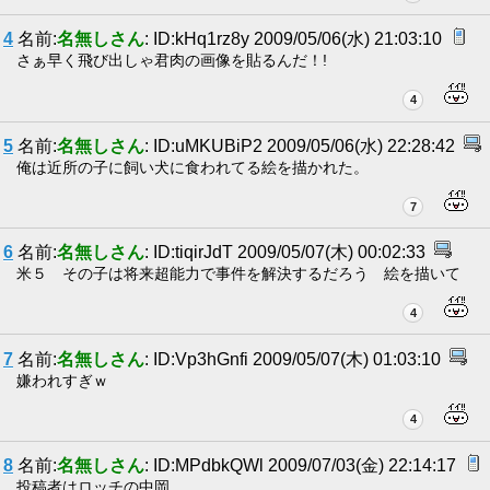
4
名前:
名無しさん
: ID:kHq1rz8y 2009/05/06(水) 21:03:10
さぁ早く飛び出しゃ君肉の画像を貼るんだ！!
4
5
名前:
名無しさん
: ID:uMKUBiP2 2009/05/06(水) 22:28:42
俺は近所の子に飼い犬に食われてる絵を描かれた。
7
6
名前:
名無しさん
: ID:tiqirJdT 2009/05/07(木) 00:02:33
米５ その子は将来超能力で事件を解決するだろう 絵を描いて
4
7
名前:
名無しさん
: ID:Vp3hGnfi 2009/05/07(木) 01:03:10
嫌われすぎｗ
4
8
名前:
名無しさん
: ID:MPdbkQWl 2009/07/03(金) 22:14:17
投稿者はロッチの中岡