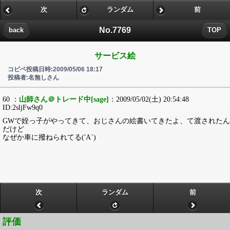
次
ランダム
前
No.7769
back
TOP
サービス絵
コピペ投稿日時:2009/05/06 18:17
投稿者:名無しさん
60 ：
山師さん＠トレード中[sage]
：2009/05/02(土) 20:54:48
ID:2sljFw9q0
GWで姪っ子がやってきて、おじさんの絵書いてきたよ、て渡されたん
だけど
なぜか車に撥ねられてる('A`)
次
ランダム
前
評価