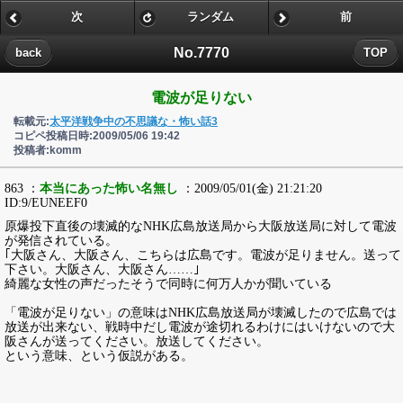
次
ランダム
前
No.7770
back
TOP
電波が足りない
転載元:
太平洋戦争中の不思議な・怖い話3
コピペ投稿日時:2009/05/06 19:42
投稿者:komm
863 ：
本当にあった怖い名無し
：2009/05/01(金) 21:21:20
ID:9/EUNEEF0
原爆投下直後の壊滅的なNHK広島放送局から大阪放送局に対して電波
が発信されている。
｢大阪さん、大阪さん、こちらは広島です。電波が足りません。送って
下さい。大阪さん、大阪さん……｣
綺麗な女性の声だったそうで同時に何万人かが聞いている
「電波が足りない」の意味はNHK広島放送局が壊滅したので広島では
放送が出来ない、戦時中だし電波が途切れるわけにはいけないので大
阪さんが送ってください。放送してください。
という意味、という仮説がある。