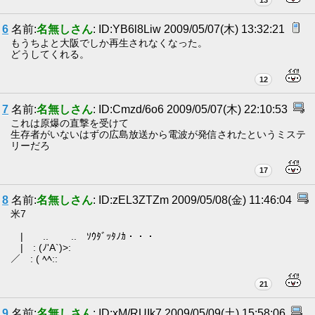
6
名前:
名無しさん
: ID:YB6l8Liw 2009/05/07(木) 13:32:21
もうちよと大阪でしか再生されなくなった。
どうしてくれる。
12
7
名前:
名無しさん
: ID:Cmzd/6o6 2009/05/07(木) 22:10:53
これは原爆の直撃を受けて
生存者がいないはずの広島放送から電波が発信されたというミステ
リーだろ
17
8
名前:
名無しさん
: ID:zEL3ZTZm 2009/05/08(金) 11:46:04
米7
| .. .. ｿｳﾀﾞｯﾀﾉｶ・・・
| : (ﾉ'A`)>:
／￣: ( ﾍﾍ::￣
21
9
名前:
名無しさん
: ID:xM/RUIk7 2009/05/09(土) 15:58:06