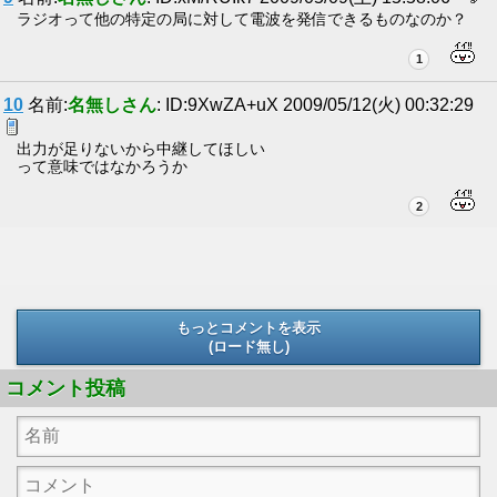
ラジオって他の特定の局に対して電波を発信できるものなのか？
1
10
名前:
名無しさん
: ID:9XwZA+uX 2009/05/12(火) 00:32:29
出力が足りないから中継してほしい
って意味ではなかろうか
2
もっとコメントを表示
(ロード無し)
(ロード無し)
コメント投稿