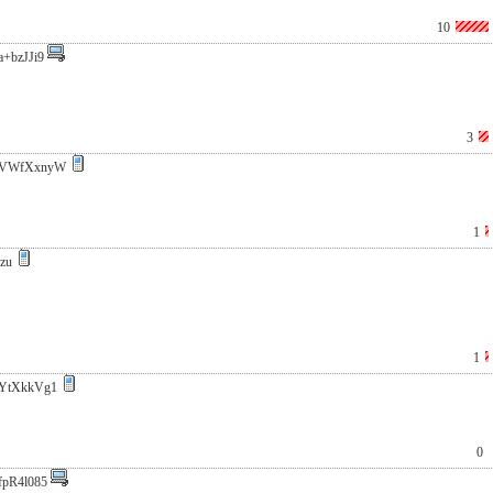
10
a+bzJJi9
3
VWfXxnyW
1
zu
1
YtXkkVg1
0
fpR4l085