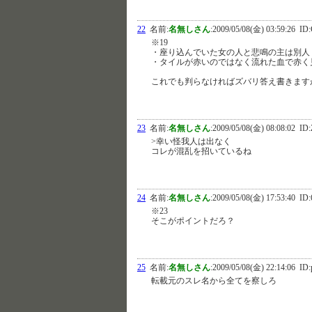
22
名前:
名無しさん
:
2009/05/08(金) 03:59:26
ID:
※19
・座り込んでいた女の人と悲鳴の主は別人
・タイルが赤いのではなく流れた血で赤く
これでも判らなければズバリ答え書きます
23
名前:
名無しさん
:
2009/05/08(金) 08:08:02
ID:
>幸い怪我人は出なく
コレが混乱を招いているね
24
名前:
名無しさん
:
2009/05/08(金) 17:53:40
ID:
※23
そこがポイントだろ？
25
名前:
名無しさん
:
2009/05/08(金) 22:14:06
ID:
転載元のスレ名から全てを察しろ