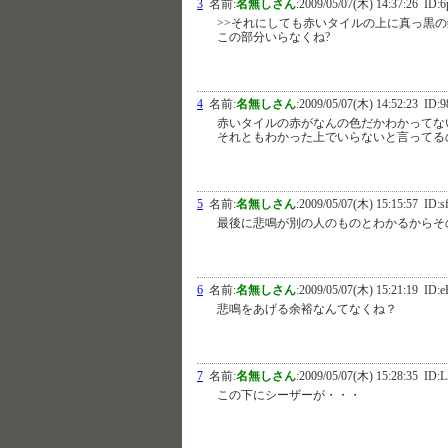
3
名前:
名無しさん
:
2009/05/07(木) 14:37:26
ID:6
>>それにしても赤いタイルの上に真っ黒
この部分いらなくね?
4
名前:
名無しさん
:
2009/05/07(木) 14:52:23
ID:9
赤いタイルの赤がなんの色だかわかってな
それともわかった上でいらないと言ってる
5
名前:
名無しさん
:
2009/05/07(木) 15:15:57
ID:s
最後に悲鳴が別の人のものとわかるからそ
6
名前:
名無しさん
:
2009/05/07(木) 15:21:19
ID:
悲鳴をあげる余裕なんてなくね？
7
名前:
名無しさん
:
2009/05/07(木) 15:28:35
ID:
この下にシーザーが・・・