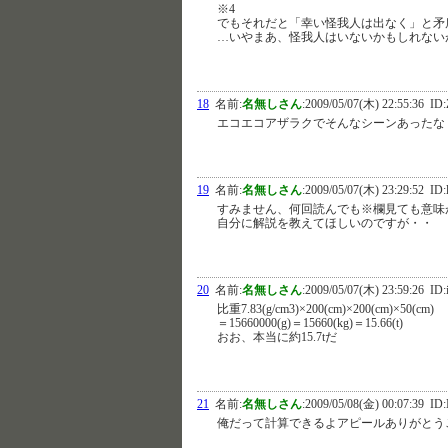
※4
でもそれだと「幸い怪我人は出なく」と矛
…いやまあ、怪我人はいないかもしれない
18
名前:
名無しさん
:
2009/05/07(木) 22:55:36
ID:
エコエコアザラクでそんなシーンあったな
19
名前:
名無しさん
:
2009/05/07(木) 23:29:52
ID:
すみません、何回読んでも※欄見ても意味
自分に解説を教えてほしいのですが・・
20
名前:
名無しさん
:
2009/05/07(木) 23:59:26
ID:i
比重7.83(g/cm3)×200(cm)×200(cm)×50(cm)
＝15660000(g)＝15660(kg)＝15.66(t)
おお、本当に約15.7tだ
21
名前:
名無しさん
:
2009/05/08(金) 00:07:39
ID
俺だって計算できるよアピールありがとう