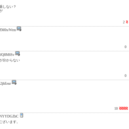
盾しない？
が
2
ZM0x/Wrm
0
lfQ8M6Sv
が分からない
0
2jhEeur
10
:NYYDGZhC
ございます。