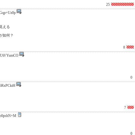
25
Gqp+Uz0p
見える
が如何？
8
ZAVYumCO
0
6RxPCktH
7
p0pshN+M
0