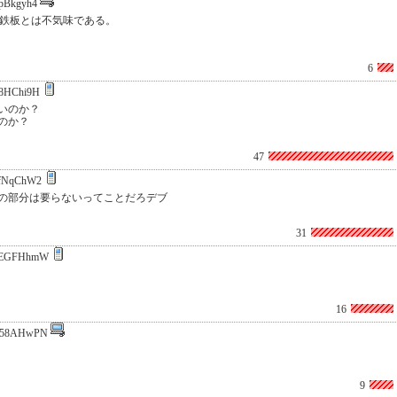
pBkgyh4
の鉄板とは不気味である。
6
8HChi9H
いのか？
のか？
47
fNqChW2
の部分は要らないってことだろデブ
31
eEGFHhmW
16
L58AHwPN
9