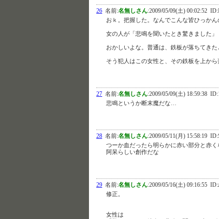
26
名前:
名無しさん
:
2009/05/09(土) 00:02:52
ID:
おｋ。把握した。なんでこんな皆ひっかん
女の人が「悲鳴を聞いたとき驚きました」
おかしいよな。普通は、鉄板が落ちてきたと
そう犯人はこの女性と、その鉄板を上から
27
名前:
名無しさん
:
2009/05/09(土) 18:59:38
ID:
悲鳴というか断末魔だな…
28
名前:
名無しさん
:
2009/05/11(月) 15:58:19
ID:
つーか血だったら明らかに赤い部分と赤く
阿呆らしい創作だな
29
名前:
名無しさん
:
2009/05/16(土) 09:16:55
ID:
修正。
女性は