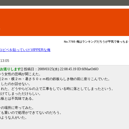
ト
No.7785 俺はランキングだろうが平気で食っちまう..
ピペを貼っていけ:VIPPERな俺
 13:05
がお送りします
[] 投稿日：2009/03/25(水) 22:08:45.19 ID:6fMaeOt6O
いう女性の悲鳴が聞こえた。
縦２ｍ・横２ｍ・暑さ５０ｃｍ程の鉄板らしき物の前に座りこんでいた。
リしたのか話せない。
くれた、どうやらビルの上で工事をしている時に落としてしまったという。
抜けてしまっただけらしい。
鉄板とは不気味である。
その場所に寄ってみた。
ても重いので処理ができてないのだろう。
のような人がいた。