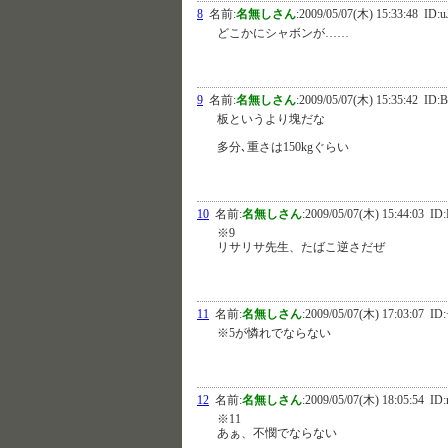
8
名前:
名無しさん
:
2009/05/07(木) 15:33:48
ID:u
どこかにシャボンが……
9
名前:
名無しさん
:
2009/05/07(木) 15:35:42
ID:
板というより塊だな
多分､重さは150kgぐらい
10
名前:
名無しさん
:
2009/05/07(木) 15:44:03
ID:
※9
リサリサ先生、たばこ逆さだぜ
11
名前:
名無しさん
:
2009/05/07(木) 17:03:07
ID:
※5が憐れでならない
12
名前:
名無しさん
:
2009/05/07(木) 18:05:54
ID:
※11
あぁ、不憫でならない