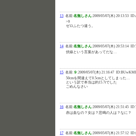
13
名前:
名無しさん
:
2009/05/07(木) 20:13:53
ID:
>9
ゼロふたつ違う。
14
名前:
名無しさん
:
2009/05/07(木) 20:53:14
ID:
伏線という言葉があってだな…
15
名前:
９
:
2009/05/07(木) 21:16:47
ID:BUwKMI
50cmを間違えて0.5cmとしてしまった…
という訳で本当は約15.7tでした
ごめんなさい
16
名前:
名無しさん
:
2009/05/07(木) 21:51:45
ID:
赤は血なの？女は？悲鳴の人は？なに？
17
名前:
名無しさん
:
2009/05/07(木) 21:57:12
ID: