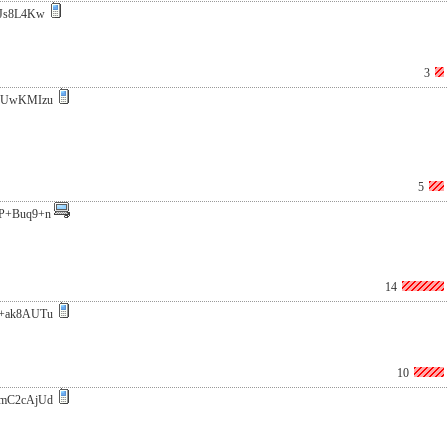
Js8L4Kw
3
BUwKMIzu
5
P+Buq9+n
14
+ak8AUTu
10
mC2cAjUd