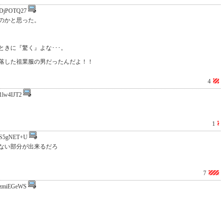
DjPOTQ27
のかと思った。
きに『驚く』よな･･･。
落した祖業服の男だったんだよ！！
4
1lw4IJT2
1
S5gNET+U
ない部分が出来るだろ
7
zmiEGeWS