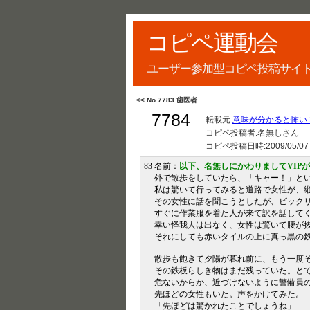
コピペ運動会
ユーザー参加型コピペ投稿サイ
<< No.7783 歯医者
7784
転載元:
意味が分かると怖いコ
コピペ投稿者:名無しさん
コピペ投稿日時:
2009/05/07
83 名前：
以下、名無しにかわりましてVIP
外で散歩をしていたら、「キャー！」と
私は驚いて行ってみると道路で女性が、
その女性に話を聞こうとしたが、ビック
すぐに作業服を着た人が来て訳を話して
幸い怪我人は出なく、女性は驚いて腰が
それにしても赤いタイルの上に真っ黒の
散歩も飽きて夕陽が暮れ前に、もう一度
その鉄板らしき物はまだ残っていた。と
危ないからか、近づけないように警備員
先ほどの女性もいた。声をかけてみた。
「先ほどは驚かれたことでしょうね」