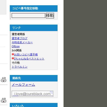
コピペ番号指定移動
リンク
運営者関係
運営者ブログ
今時名前メーカー
Offzon
2ch関係
お笑いコピペ選手権
2ちゃんねるベストヒット
その他
トラベルミン
連絡先
メールフォーム
いろいろ