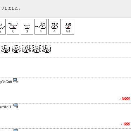
クリしました」
2
0
3
4
4
削希
p3hGnfi
9
ue9hdHJ
7