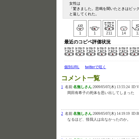
女性は
「驚きました。悲鳴を聞いたときはビッ
と返してくれた。
1
1
211
14
1
最近のコピペ評価状況
個別URL
twitterで呟く
コメント一覧
1
名前:
名無しさん
:
2009/05/07(木) 13:55:24
ID:V
岡田有希子の死体を思い出してしまった
2
名前:
名無しさん
:
2009/05/07(木) 14:19:19
ID:B
なるほど、怪我人は出なかったのか。