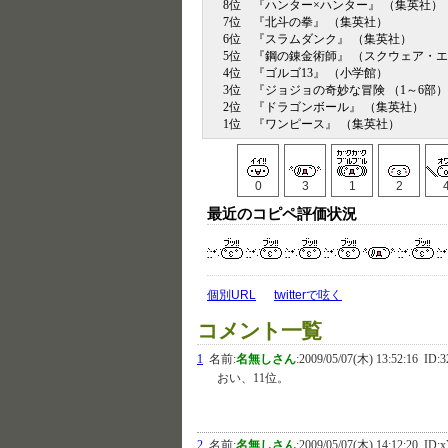
8位 『ハンター×ハンター』 （集英社）
7位 『北斗の拳』 （集英社）
6位 『スラムダンク』 （集英社）
5位 『鋼の錬金術師』 （スクウェア・
4位 『ゴルゴ13』 （小学館）
3位 『ジョジョの奇妙な冒険 （1～6部
2位 『ドラゴンボール』 （集英社）
1位 『ワンピース』 （集英社）
0
3
1
2
最近のコピペ評価状況
個別URL
twitterで呟く
コメント一覧
1
名前:
名無しさん
:
2009/05/07(木) 13:52:16
ID:3
おい、11位。
2
名前:
名無しさん
:
2009/05/07(木) 14:12:20
ID: