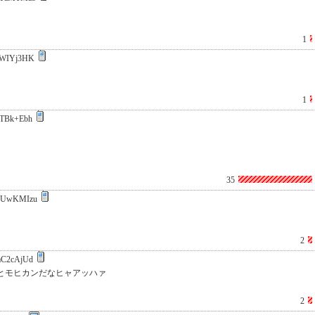
1
WIYj3HK
1
TBk+Ebh
35
BUwKMIzu
2
C2cAjUd
あとモヒカンだなヒャアッハァ
2