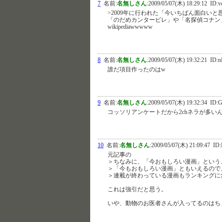
7
名前:
名無しさん
:
2009/05/07(木) 18:29:12
ID:v
>2009年に行われた「今いちばん面白い
「のだめカンタービレ」や「名探偵コナン」
wikipediawwwww
8
名前:
名無しさん
:
2009/05/07(木) 19:32:21
ID:n
誰だ項目作ったのはw
9
名前:
名無しさん
:
2009/05/07(木) 19:32:34
ID:G
コッソリアンケートだから2chネラが多い
10
名前:
名無しさん
:
2009/05/07(木) 21:09:47
ID:
元記事の
＞ちなみに、「今おもしろい漫画」という
＞「今もおもしろい漫画」ともいえるので
＞連載が終わっている漫画もランキングに
これは強引だと思う。
いや、動物のお医者さんが入ってるのはち