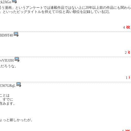
ck2JiGo
と思う漫画」というアンケートでは連載作品ではない上に20年以上前の作品にも関わ
といったビッグタイトルを抑えて11位と高い順位を記録している[2]。
4
BDf9T40
2
vVIUfJH
んだろうな。
1
E567GRqL
ことは
、すでに
含みます。
ょっと嬉しかったが。