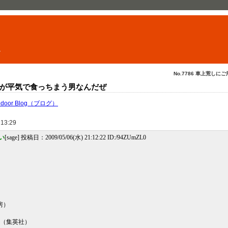
ト
No.7786 車上荒しにご
が平気で食っちまう男なんだぜ
edoor Blog（ブログ）
 13:29
い
[sage] 投稿日：2009/05/06(水) 21:12:22 ID:/94ZUmZL0
）
房）
 （集英社）