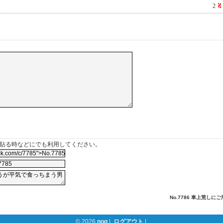
2
を貼る時などにでも利用してください。
No.7786 車上荒しにご
© 2026
nog
|
ログアウト
|