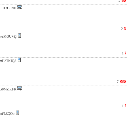
5
C0T2OqNH
2
wcMOU+Ej
1
mHdTKIQ8
7
G0MZhcFK
1
mi/LZQOb