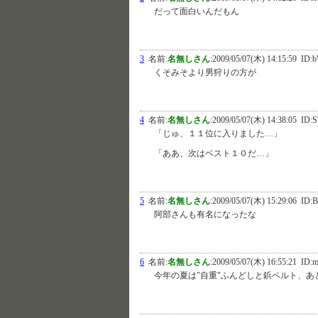
だって面白いんだもん
3
名前:
名無しさん
:
2009/05/07(木) 14:15:59
ID:b
くそみそより男狩りの方が
4
名前:
名無しさん
:
2009/05/07(木) 14:38:05
ID:S
「じゅ、１１位に入りました…」
「ああ、次はベスト１０だ…」
5
名前:
名無しさん
:
2009/05/07(木) 15:29:06
ID:
阿部さんも有名になったな
6
名前:
名無しさん
:
2009/05/07(木) 16:55:21
ID:m
今年の夏は"自重"ふんどしと鋲ベルト、