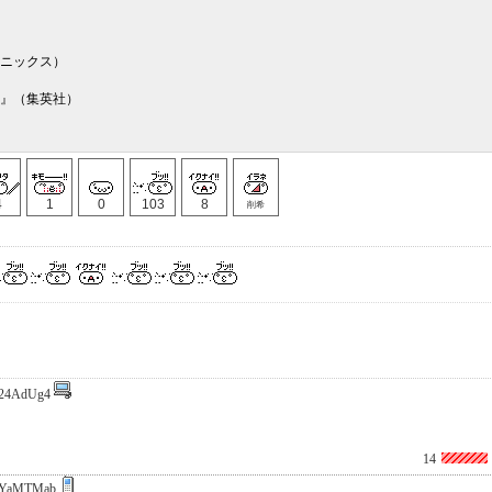
エニックス）
）』（集英社）
4
1
0
103
8
削希
24AdUg4
14
xYaMTMab