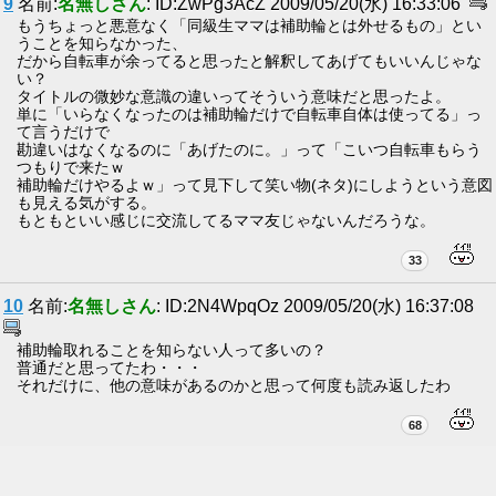
9
名前:
名無しさん
: ID:ZwPg3AcZ 2009/05/20(水) 16:33:06
もうちょっと悪意なく「同級生ママは補助輪とは外せるもの」とい
うことを知らなかった、
だから自転車が余ってると思ったと解釈してあげてもいいんじゃな
い？
タイトルの微妙な意識の違いってそういう意味だと思ったよ。
単に「いらなくなったのは補助輪だけで自転車自体は使ってる」っ
て言うだけで
勘違いはなくなるのに「あげたのに。」って「こいつ自転車もらう
つもりで来たｗ
補助輪だけやるよｗ」って見下して笑い物(ネタ)にしようという意図
も見える気がする。
もともといい感じに交流してるママ友じゃないんだろうな。
33
10
名前:
名無しさん
: ID:2N4WpqOz 2009/05/20(水) 16:37:08
補助輪取れることを知らない人って多いの？
普通だと思ってたわ・・・
それだけに、他の意味があるのかと思って何度も読み返したわ
68