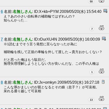
50
6
名前:
名無しさん
: ID:X+kb+PYM 2009/05/20(水) 15:54:40
え？あの小さい自転車の補助輪てはずれんの？
知らんかった…
7
7
名前:
名無しさん
: ID:rDurXU4N 2009/05/20(水) 16:00:09
※1読むまでそう言う発想に至らなかったが為に
補助輪を残して正規の車輪を外して渡した→貴方おかしくない？
だと思った俺はもう駄目だ。
無理矢理理解しようとしない方が良いんだな、この手の人種は
1
8
名前:
名無しさん
: ID:Jx+omkyn 2009/05/20(水) 16:27:18
こんな厚かましいのが親となるとその娘（息子？）が可哀相。
呆れる通り越して可哀相
13