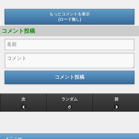
もっとコメントを表示
(ロード無し)
(ロード無し)
コメント投稿
コメント投稿
次
ランダム
前
メニュー