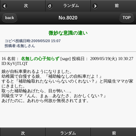
次
ランダム
前
No.8020
back
TOP
微妙な意識の違い
コピペ投稿日時:2009/05/20 15:07
投稿者:名無しさん
16 名前：
名無しの心子知らず
[sage] 投稿日： 2009/05/19(火) 10:30:27
ID:KyVjTLQT
娘が自転車乗れるようになりました。
幼稚園で自慢する娘、『補助輪なしの自転車だよ！』
すると『補助輪取れたならいらないのくれない？』と同級生ママが家
にきました。
取った補助輪あげたら、目が怖い…。
同級生ママ『んん、まぁ…あなたさ、おかしくない？』
あげたのに。あれから何故か無視されてます。
次
ランダム
前