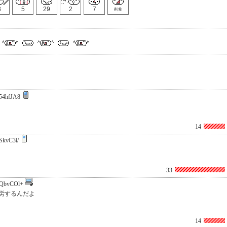
3
5
29
2
7
削希
54hfJA8
14
SkvC3i/
33
QbvCOl+
労するんだよ
14