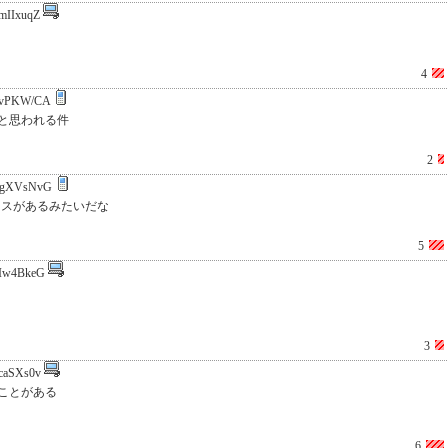
mIIxuqZ
4
bvPKW/CA
と思われる件
2
SgXVsNvG
ックスがあるみたいだな
5
Iw4BkeG
3
caSXs0v
ことがある
6