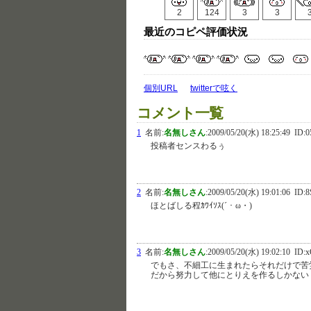
2
124
3
3
最近のコピペ評価状況
個別URL
twitterで呟く
コメント一覧
1
名前:
名無しさん
:
2009/05/20(水) 18:25:49
ID:0
投稿者センスわるぅ
2
名前:
名無しさん
:
2009/05/20(水) 19:01:06
ID:8
ほとばしる程ｶﾜｲｿｽ(´・ω・)
3
名前:
名無しさん
:
2009/05/20(水) 19:02:10
ID:x
でもさ、不細工に生まれたらそれだけで苦
だから努力して他にとりえを作るしかない