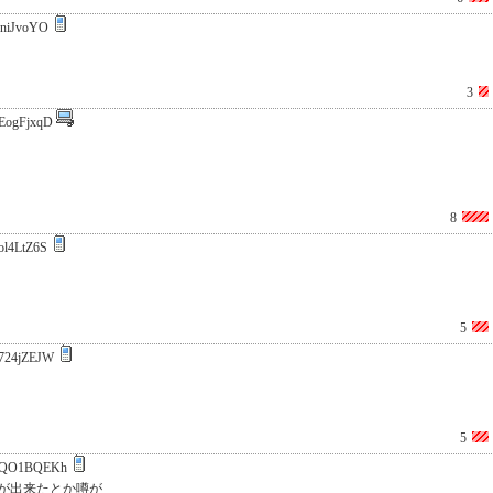
niJvoYO
3
EogFjxqD
8
ol4LtZ6S
5
724jZEJW
5
QO1BQEKh
が出来たとか噂が