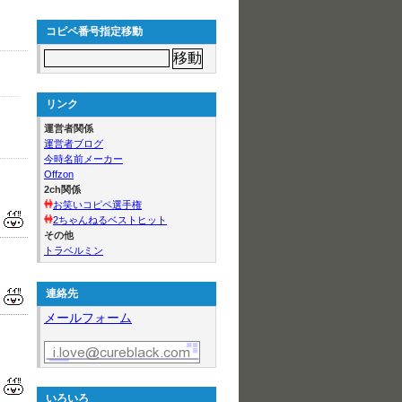
コピペ番号指定移動
リンク
運営者関係
運営者ブログ
今時名前メーカー
Offzon
2ch関係
お笑いコピペ選手権
2ちゃんねるベストヒット
その他
トラベルミン
連絡先
メールフォーム
いろいろ