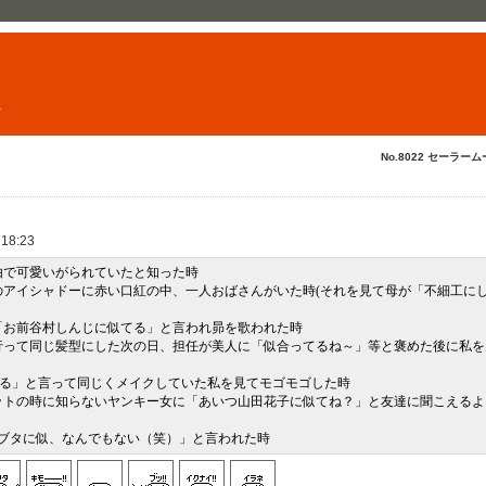
ト
No.8022 セーラーム
 18:23
由で可愛いがられていたと知った時
のアイシャドーに赤い口紅の中、一人おばさんがいた時(それを見て母が「不細工に
「お前谷村しんじに似てる」と言われ昴を歌われた時
行って同じ髪型にした次の日、担任が美人に「似合ってるね～」等と褒めた後に私を
する」と言って同じくメイクしていた私を見てモゴモゴした時
ットの時に知らないヤンキー女に「あいつ山田花子に似てね？」と友達に聞こえるよ
…ブタに似、なんでもない（笑）」と言われた時