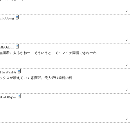
0
SlfoUpwg
0
h8cOd3Fh
無頓着に太るかねー。そういうとこでイマイチ同情できねーわ
0
1TwWvsFA
クスが増えていく悪循環。美人ｳﾗﾔﾏ歯科内科
0
2GsOBq5w
0