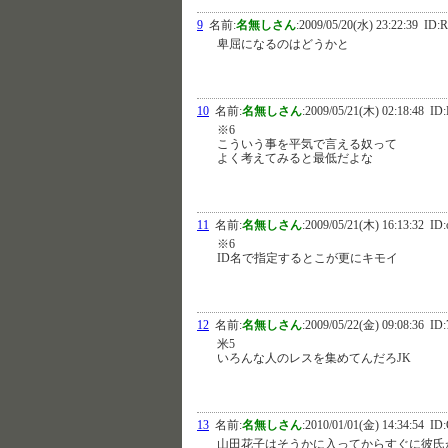
9
名前:
名無しさん
:
2009/05/20(水) 23:22:39
ID:R
卑屈になるのはどうかと
10
名前:
名無しさん
:
2009/05/21(木) 02:18:48
ID:
※6
こういう事を平気で言える奴って
よく考えてみると最低だよな
11
名前:
名無しさん
:
2009/05/21(木) 16:13:32
ID:
※6
ID名で指定するとこが更にキモイ
12
名前:
名無しさん
:
2009/05/22(金) 09:08:36
ID:
米5
いろんな人のレスを集めてんだろJK
13
名前:
名無しさん
:
2010/01/01(金) 14:34:54
ID:
山田花子はそうかに入ってからすぐに彼氏