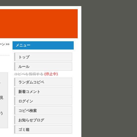
ーン >>
メニュー
トップ
ルール
コピペを投稿する
(停止中)
し
ランダムコピペ
新着コメント
見
ログイン
コピペ検索
う
お知らせブログ
ゴミ箱