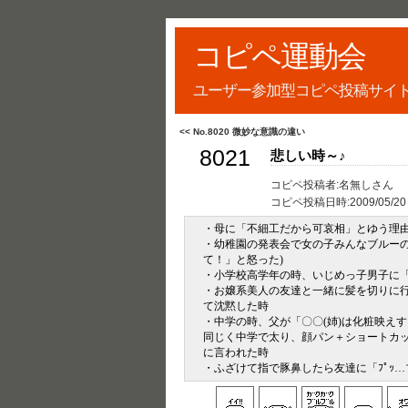
コピペ運動会
ユーザー参加型コピペ投稿サイ
<< No.8020 微妙な意識の違い
8021
悲しい時～♪
コピペ投稿者:名無しさん
コピペ投稿日時:
2009/05/20
・母に「不細工だから可哀相」とゆう理
・幼稚園の発表会で女の子みんなブルー
て！」と怒った)
・小学校高学年の時、いじめっ子男子に
・お嬢系美人の友達と一緒に髪を切りに
て沈黙した時
・中学の時、父が「〇〇(姉)は化粧映え
同じく中学で太り、顔パン＋ショートカ
に言われた時
・ふざけて指で豚鼻したら友達に「ﾌﾟｯ