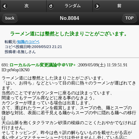
次
ランダム
前
No.8084
back
TOP
ラーメン道には整然とした決まりごとがございます。
転載元:
知識のコピペ
コピペ投稿日時:2009/05/23 21:21
投稿者:名無しさん
691:
ローカルルール変更議論中＠VIP+
:2009/05/09(土) 11:59:51.91
ID:ptWop1KN0
ラーメン道には整然とした決まりごとがございます。
「はい、お待ち」などといって目の前に熱々のラーメンが運ばれてき
ます。
当然のことですがカウンターに座るのは決まっています、
間違ってもテーブル席などに座る事のなきよう。
カウンターが埋まっている場合は出直します。
さて、運ばれたラーメンを鑑賞します、スープの色、麺とスープの
微妙な対比、表面に若干見える麺からスープの中に隠れる麺への移行
は
天山山脈を抱くタクラマカン砂漠の稜線のごとくたおやかでなければ
行けません。
そしてトッピング、昨今は色々訳の解らないものを載せたがる店が
多い中メンマとチャーシューだけは外せませんし外している店に