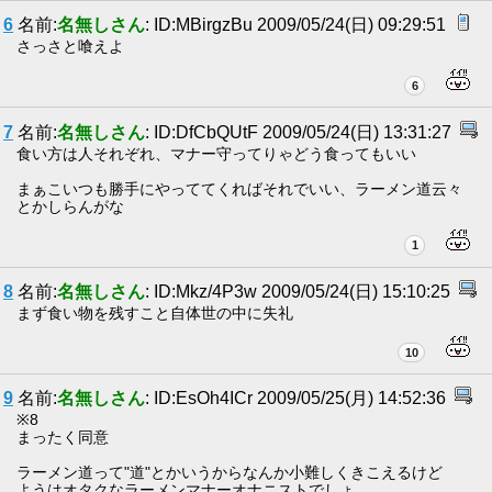
6
名前:
名無しさん
: ID:MBirgzBu 2009/05/24(日) 09:29:51
さっさと喰えよ
6
7
名前:
名無しさん
: ID:DfCbQUtF 2009/05/24(日) 13:31:27
食い方は人それぞれ、マナー守ってりゃどう食ってもいい
まぁこいつも勝手にやっててくればそれでいい、ラーメン道云々
とかしらんがな
1
8
名前:
名無しさん
: ID:Mkz/4P3w 2009/05/24(日) 15:10:25
まず食い物を残すこと自体世の中に失礼
10
9
名前:
名無しさん
: ID:EsOh4ICr 2009/05/25(月) 14:52:36
※8
まったく同意
ラーメン道って"道"とかいうからなんか小難しくきこえるけど
ようはオタクなラーメンマナーオナニストでしょ。