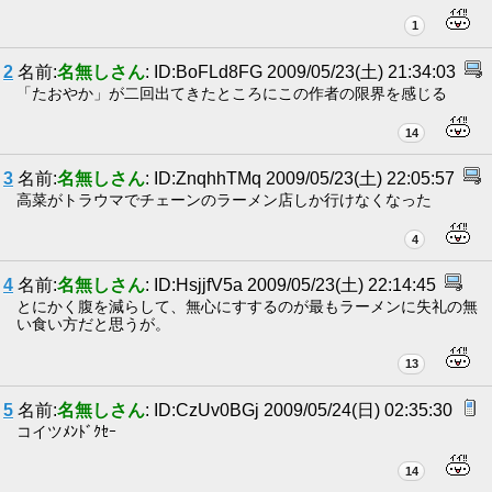
1
2
名前:
名無しさん
: ID:BoFLd8FG 2009/05/23(土) 21:34:03
「たおやか」が二回出てきたところにこの作者の限界を感じる
14
3
名前:
名無しさん
: ID:ZnqhhTMq 2009/05/23(土) 22:05:57
高菜がトラウマでチェーンのラーメン店しか行けなくなった
4
4
名前:
名無しさん
: ID:HsjjfV5a 2009/05/23(土) 22:14:45
とにかく腹を減らして、無心にすするのが最もラーメンに失礼の無
い食い方だと思うが。
13
5
名前:
名無しさん
: ID:CzUv0BGj 2009/05/24(日) 02:35:30
コイツﾒﾝﾄﾞｸｾｰ
14