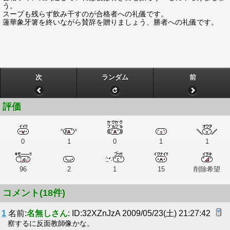
う。
スープも残らず飲み干すのが合格者への礼儀です。
蓮華象牙箸を終いながら賛辞を贈りましょう、勝者への礼儀です。
次
ランダム
前
評価
0
1
0
1
1
96
2
1
15
削除希望
コメント(18件)
1
名前:
名無しさん
: ID:32XZnJzA 2009/05/23(土) 21:27:42
察するに反面教師像かな。