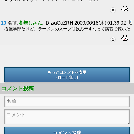
8
10
名前:
名無しさん
: ID:z/qQoZRH 2009/06/18(木) 01:39:02
看護学部だけど、ラーメンのスープは飲み干すなって講義で聴いた
1
もっとコメントを表示
(ロード無し)
(ロード無し)
コメント投稿
コメント投稿