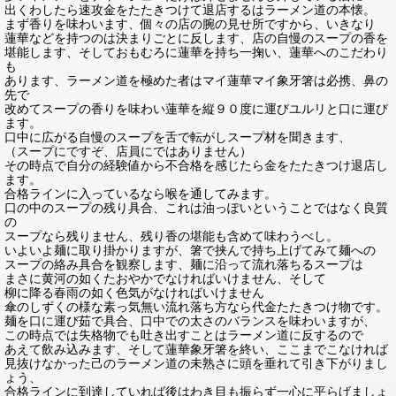
出くわしたら速攻金をたたきつけて退店するはラーメン道の本懐。
まず香りを味わいます、個々の店の腕の見せ所ですから、いきなり
蓮華などを持つのは決まりごとに反します、店の自慢のスープの香を
堪能します、そしておもむろに蓮華を持ち一掬い、蓮華へのこだわり
も
あります、ラーメン道を極めた者はマイ蓮華マイ象牙箸は必携、鼻の
先で
改めてスープの香りを味わい蓮華を縦９０度に運びユルリと口に運び
ます。
口中に広がる自慢のスープを舌で転がしスープ材を聞きます、
（スープにですぞ、店員にではありません）
その時点で自分の経験値から不合格を感じたら金をたたきつけ退店し
ます。
合格ラインに入っているなら喉を通してみます。
口の中のスープの残り具合、これは油っぽいということではなく良質
の
スープなら残りません、残り香の堪能も含めて味わうべし。
いよいよ麺に取り掛かりますが、箸で挟んで持ち上げてみて麺への
スープの絡み具合を観察します、麺に沿って流れ落ちるスープは
まさに黄河の如くたおやかでなければいけません、そして
柳に降る春雨の如く色気がなければいけません
傘のしずくの様な素っ気無い流れ落ち方なら代金たたきつけ物です。
麺を口に運び茹で具合、口中での太さのバランスを味わいますが、
この時点では失格物でも吐き出すことはラーメン道に反するので
あえて飲み込みます、そして蓮華象牙箸を終い、ここまでこなければ
見抜けなかった己のラーメン道の未熟さに頭を垂れて引き下がりまし
ょう、
合格ラインに到達していれば後はわき目も振らず一心に平らげましょ