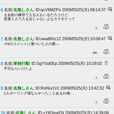
6
名前:
名無しさん
: ID:qcV6MZPu 2009/05/25(月) 08:14:37
まあ歌の練習で入る人もいるだろうけど、
普通１人で入る店じゃないよなカラオケって
2
7
名前:
名無しさん
: ID:xwaMXz1Z 2009/05/25(月) 10:08:47
※6のコメントに傷ついた人の数→
166
8
名前:
単独行動
: ID:SgYGd0Ep 2009/05/25(月) 10:19:02
平日ならいけたよ
1
9
名前:
名無しさん
: ID:RoNiv1Vz 2009/05/25(月) 13:42:32
1人ボーリング場ならやったことあるわ俺…
2
10
名前:
名無しさん
: ID:+Y6SmvFN 2009/05/25(月) 14:39:06