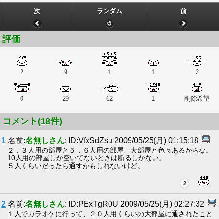
次
ランダム
前
評価
2
9
1
1
2
0
29
62
1
削除希望
コメント(18件)
1
名前:
名無しさん
: ID:VfxSdZsu 2009/05/25(月) 01:15:18
２，３人用の部屋と５，６人用の部屋、大部屋と色々あるからな。
10人用の部屋しか空いてないときは断るしかない。
５人くらいだったら通すかもしれないけど。
2
2
名前:
名無しさん
: ID:PExTgR0U 2009/05/25(月) 02:27:32
１人でカラオケに行って、２０人用くらいの大部屋に通されたこと