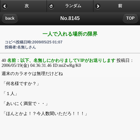
次
ランダム
前
No.8145
back
TOP
一人で入れる場所の限界
コピペ投稿日時:2009/05/25 01:07
投稿者:名無しさん
40
名前：以下、名無しにかわりましてVIPがお送りします
投稿日：
2006/05/19(金) 04:36:31.46 ID:miZwRg/K0
週末のカラオケは無理だけどね
「何名様ですか？」
「１人」
「あいにく満室で・・」
「ほんとかよ！？今人数聞いただろ！！！」