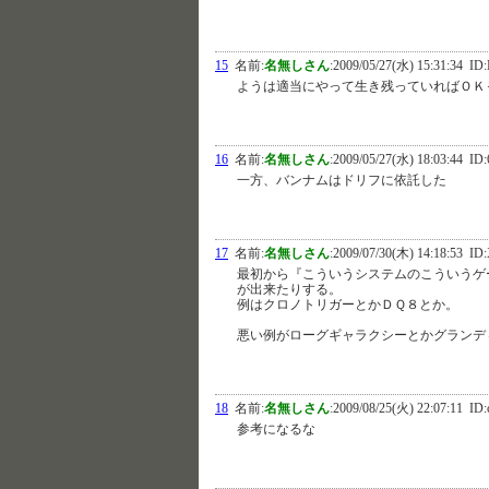
15
名前:
名無しさん
:
2009/05/27(水) 15:31:34
ID:
ようは適当にやって生き残っていればＯＫ
16
名前:
名無しさん
:
2009/05/27(水) 18:03:44
ID:6
一方、バンナムはドリフに依託した
17
名前:
名無しさん
:
2009/07/30(木) 14:18:53
ID:
最初から『こういうシステムのこういうゲ
が出来たりする。
例はクロノトリガーとかＤＱ８とか。
悪い例がローグギャラクシーとかグランデ
18
名前:
名無しさん
:
2009/08/25(火) 22:07:11
ID:
参考になるな