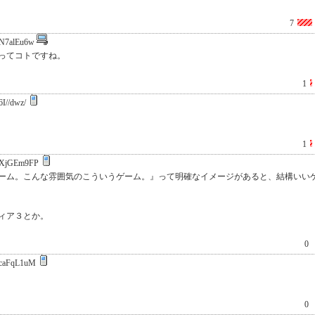
7
N7alEu6w
ってコトですね。
1
I//dwz/
1
XjGEm9FP
ーム。こんな雰囲気のこういうゲーム。』って明確なイメージがあると、結構いい
ィア３とか。
0
caFqL1uM
0