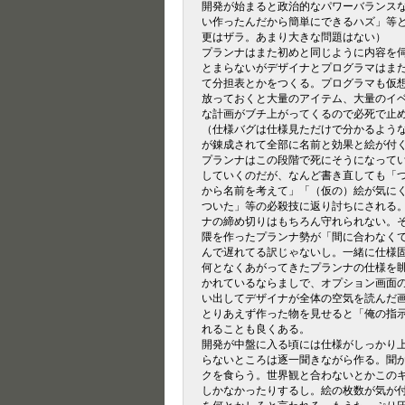
開発が始まると政治的なパワーバランス
い作ったんだから簡単にできるハズ」等と言
更はザラ。あまり大きな問題はない）
プランナはまた初めと同じように内容を
とまらないがデザイナとプログラマはま
て分担表とかをつくる。プログラマも仮
放っておくと大量のアイテム、大量のイ
な計画がブチ上がってくるので必死で止
（仕様バグは仕様見ただけで分かるような
が錬成されて全部に名前と効果と絵が付く
プランナはこの段階で死にそうになって
していくのだが、なんど書き直しても「
から名前を考えて」「（仮の）絵が気に
ついた」等の必殺技に返り討ちにされる
ナの締め切りはもちろん守れられない。
隈を作ったプランナ勢が「間に合わなく
んで遅れてる訳じゃないし。一緒に仕様
何となくあがってきたプランナの仕様を
かれているならましで、オプション画面
い出してデザイナが全体の空気を読んだ
とりあえず作った物を見せると「俺の指
れることも良くある。
開発が中盤に入る頃には仕様がしっかり
らないところは逐一聞きながら作る。聞
クを食らう。世界観と合わないとかこの
しかなかったりするし。絵の枚数が気が