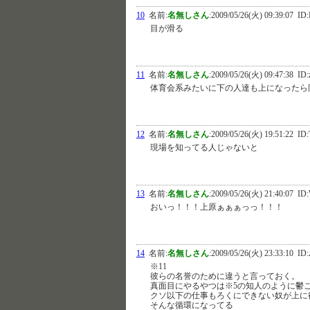
10
名前:
名無しさん
:
2009/05/26(火) 09:39:07
ID:
目が滑る
11
名前:
名無しさん
:
2009/05/26(火) 09:47:38
ID:
体育会系みたいに下の人達も上になったら
12
名前:
名無しさん
:
2009/05/26(火) 19:51:22
ID:
現場を知ってる人じゃないと
13
名前:
名無しさん
:
2009/05/26(火) 21:40:07
ID:
おいっ！！！上原ぁぁぁっっ！！！
14
名前:
名無しさん
:
2009/05/26(火) 23:33:10
ID:
※11
彼らの名誉のために違うと言っておく。
真面目にやるやつは※5の知人のように鬱
クソ以下の仕事もろくにできない奴が上に
そんな循環になってる