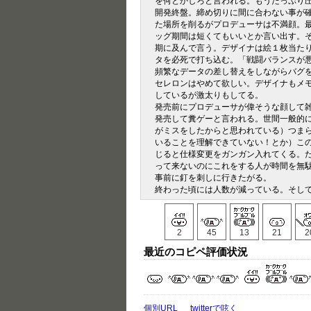
を何とかしろと言われる。もうたっぷり
開発終盤。締め切りに間に合わない事が
た場所を削るがプロデューサは不満顔。
ッグ期間は短くてもいいとか言い出す。
期に及んで言う。デザイナは絵１枚当た
タを必死で打ち込む。「戦闘バランスが
頻繁なデータの差し替えをしながらバグ
セレロンはやめて欲しい。デザイナもメ
しているが激太りもしてる。
発売前にプロデューサが偉そうな顔して
発売して糞ゲーと言われる。世間一般的
がミスをしたからと思われている）つま
いることを理解できていない！とか）こ
じると仕様変更をガンガン入れてくる。
って来ないのにこれをする人が時間を無
事前に釘を刺しに行きたがる。
終わった頃には人数が減っている。そし
2
45
13
21
2
最近のコピペ評価状況
個別URL
twitterで呟く