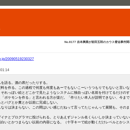
ト
No.8177 吉本興業が前田五郎のカウス脅迫事件関与..
bo.jp/20090519230327
 01:14
ムを語る。酒の席だったりする。
資料を作る。この過程で何度も何度もあーでもないこーいうつもりでもないと言いな
くそれっぽい絵とどこかで見たようなシステムに独自っぽい名前を付けてるだけのす
と「ポケモンを作る」と言われる方が楽だ。「作りたい本人が説明できない、今まで
るとバグとか糞とか以前に完成しない。
んなりは決まらない。この間はいい感じだねって言ってたじゃんって展開も。そのま
ザイナとプログラマに投げられる。とりあえずジャンル名くらいしか決まっていない
面白いとかつまらない以前の内容になる。（十字キーで絵が動くだけレベルとかシス