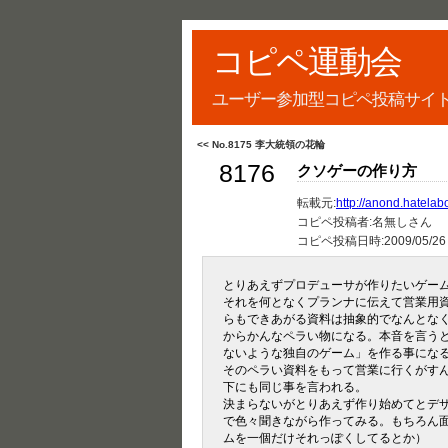
コピペ運動会
ユーザー参加型コピペ投稿サイ
<< No.8175 李大統領の花輪
8176
クソゲーの作り方
転載元:
http://anond.hatela
コピペ投稿者:名無しさん
コピペ投稿日時:
2009/05/26
とりあえずプロデューサが作りたいゲー
それを何となくプランナに伝えて営業用
らもできあがる資料は抽象的でなんとな
からかんなペラい物になる。本音を言う
ないような独自のゲーム」を作る事にな
そのペラい資料をもって営業に行くがす
下にも同じ事を言われる。
決まらないがとりあえず作り始めてとデ
で色々聞きながら作ってみる。もちろん
ムを一個だけそれっぽくしてるとか）