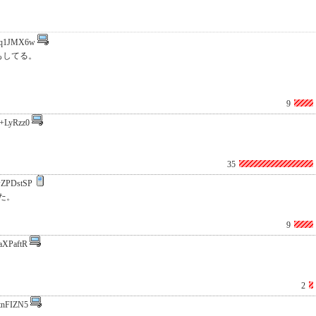
yq1JMX6w
もしてる。
9
+LyRzz0
35
ZPDstSP
た。
9
aXPaftR
2
tnFIZN5