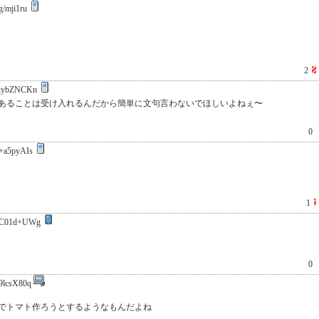
/mji1ru
2
lybZNCKn
あることは受け入れるんだから簡単に文句言わないでほしいよねぇ〜
0
+a5pyAIs
1
C01d+UWg
0
9lcsX80q
でトマト作ろうとするようなもんだよね