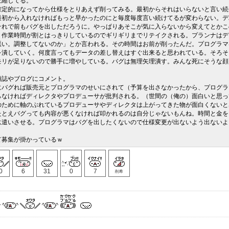
圧縮してる。
確定的になってから仕様をとりあえず削ってみる。最初からそれはいらないと言い続
最初から入れなければもっと早かったのにと毎度毎度言い続けてるが変わらない。デ
それで前もバグを出しただろうに。やっぱりあそこが気に入らないから変えてとかこ
り作業時間が割とはっきりしているのでギリギリまでリテイクされる。プランナはデ
悪い。調整してないのか」とか言われる。その時間はお前が削ったんだ。プログラマ
を潰していく。何度言ってもデータの差し替えはすぐ出来ると思われている。そろそ
モリが足りないので勝手に増やしている。バグは無理矢理潰す。みんな死にそうな顔
雑誌やブログにコメント。
にバグれば販売元とプログラマのせいにされて（予算を出さなかったから、プログラ
らなければディレクタやプロデューサが批判される。（世間の（俺の）面白いと思っ
のために軸のぶれているプロデューサやディレクタは上がってきた物が面白くないと
たとえバグっても内容が悪くなければ叩かれるのは自分じゃないもんね。時間と金を
駄遣いさせる。プログラマはバグを出したくないので仕様変更が出ないよう出ないよ
て募集が掛かっているｗ
0
6
31
0
7
削希