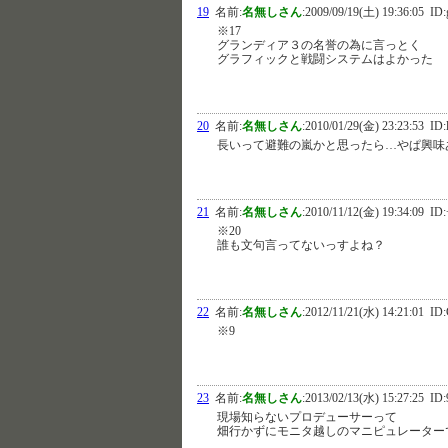
19
名前:
名無しさん
:
2009/09/19(土) 19:36:05
ID:g
※17
グランディア３の名誉の為に言っとく
グラフィックと戦闘システムはよかった
20
名前:
名無しさん
:
2010/01/29(金) 23:23:53
ID:
長いって避難の嵐かと思ったら…やぱ興味
21
名前:
名無しさん
:
2010/11/12(金) 19:34:09
ID:
※20
誰も文句言ってないっすよね？
22
名前:
名無しさん
:
2012/11/21(水) 14:21:01
ID:
※9
23
名前:
名無しさん
:
2013/02/13(水) 15:27:25
ID:
現場知らないプロデューサーって
畑行かずにモニタ越しのマニピュレーター