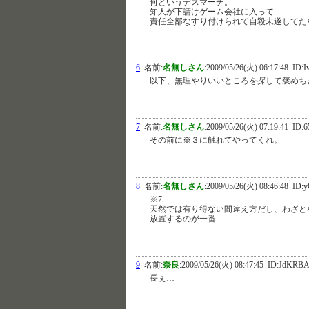
何というデスマーチ。
知人が下請けゲーム会社に入って
責任全部なすり付けられて自殺未遂してた
6
名前:
名無しさん
:
2009/05/26(火) 06:17:48
ID:I
以下、無理やりいいところを探して褒めち
7
名前:
名無しさん
:
2009/05/26(火) 07:19:41
ID:
その前に※３に触れてやってくれ。
8
名前:
名無しさん
:
2009/05/26(火) 08:46:48
ID:
※7
天然では有り得ない間違え方だし、わざと
放置するのが一番
9
名前:
奈良
:
2009/05/26(火) 08:47:45
ID:JdKRB
長ぇ…