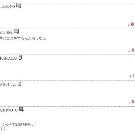
LUsSe4+S
3
z7oh8Nei
同じことをするんだろうなぁ
2
T06ROZ5U
1
WHo4+Jgq
2
A31IWO+U
こじらせて戦線離脱し、
行く