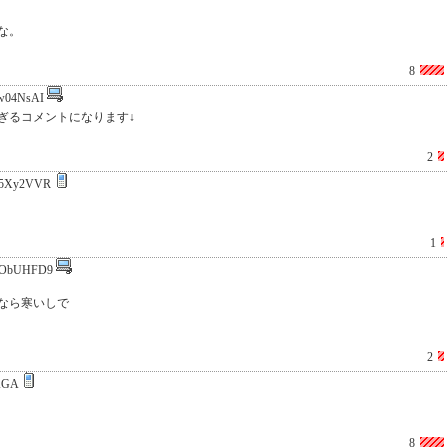
な。
8
w04NsAI
ぎるコメントになります↓
2
65Xy2VVR
1
yObUHFD9
なら寒いしで
2
AGA
8