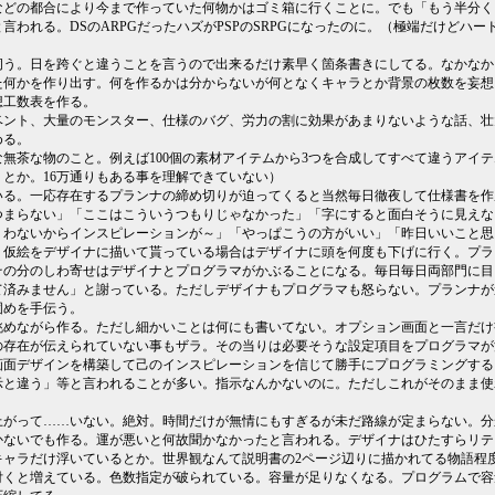
などの都合により今まで作っていた何物かはゴミ箱に行くことに。でも「もう半分く
われる。DSのARPGだったハズがPSPのSRPGになったのに。（極端だけどハー
伺う。日を跨ぐと違うことを言うので出来るだけ素早く箇条書きにしてる。なかなか
た何かを作り出す。何を作るかは分からないが何となくキャラとか背景の枚数を妄想
想工数表を作る。
ベント、大量のモンスター、仕様のバグ、労力の割に効果があまりないような話、壮
める。
無茶な物のこと。例えば100個の素材アイテムから3つを合成してすべて違うアイテ
とか。16万通りもある事を理解できていない）
いる。一応存在するプランナの締め切りが迫ってくると当然毎日徹夜して仕様書を作
つまらない」「ここはこういうつもりじゃなかった」「字にすると面白そうに見えな
くわないからインスピレーションが～」「やっぱこうの方がいい」「昨日いいこと思
。仮絵をデザイナに描いて貰っている場合はデザイナに頭を何度も下げに行く。プラ
その分のしわ寄せはデザイナとプログラマがかぶることになる。毎日毎日両部門に目
て済みません」と謝っている。ただしデザイナもプログラマも怒らない。プランナが
固めを手伝う。
眺めながら作る。ただし細かいことは何にも書いてない。オプション画面と一言だけ
の存在が伝えられていない事もザラ。その当りは必要そうな設定項目をプログラマが
画面デザインを構築して己のインスピレーションを信じて勝手にプログラミングする
示と違う」等と言われることが多い。指示なんかないのに。ただしこれがそのまま使
上がって……いない。絶対。時間だけが無情にもすぎるが未だ路線が定まらない。分
かないでも作る。運が悪いと何故聞かなかったと言われる。デザイナはひたすらリテ
キャラだけ浮いているとか。世界観なんて説明書の2ページ辺りに描かれてる物語程
付くと増えている。色数指定が破られている。容量が足りなくなる。プログラムで容