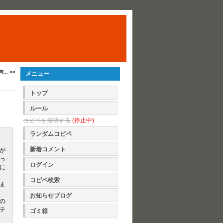
. >>
メニュー
トップ
ルール
コピペを投稿する
(停止中)
ランダムコピペ
新着コメント
が
っ
ログイン
に
コピペ検索
ま
お知らせブログ
の
テ
ゴミ箱