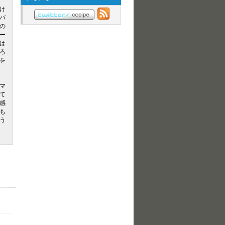
け
バ
の
ー
は
ろ
を
マ
て
感
も
う