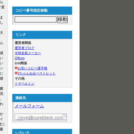
ら
ド変
コピペ番号指定移動
ま
し
大
リンク
ム
運営者関係
運営者ブログ
成
今時名前メーカー
い
Offzon
い
2ch関係
ン
お笑いコピペ選手権
に
2ちゃんねるベストヒット
遊
その他
トラベルミン
書
洗
連絡先
。
わ
メールフォーム
か
イ
度に
量
いろいろ