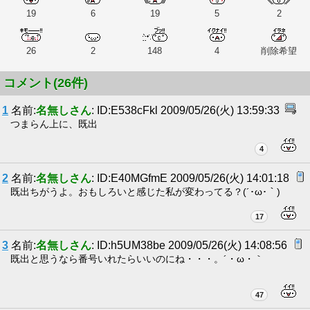
19
6
19
5
2
26
2
148
4
削除希望
コメント(26件)
1
名前:
名無しさん
: ID:E538cFkl 2009/05/26(火) 13:59:33
つまらん上に、既出
4
2
名前:
名無しさん
: ID:E40MGfmE 2009/05/26(火) 14:01:18
既出ちがうよ。おもしろいと感じた私が変わってる？(´･ω･｀)
17
3
名前:
名無しさん
: ID:h5UM38be 2009/05/26(火) 14:08:56
既出と思うなら番号いれたらいいのにね・・・。´・ω・｀
47