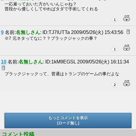
一応雇っておいた方がいいんじゃね？
普段から優しくしてやればタダで手術してくれる
1
9
名前:
名無しさん
: ID:TJ7lUTTa 2009/05/26(火) 15:43:56
※7 元ネタってなに？？ブラックジャックの事？
1
10
名前:
名無しさん
: ID:1kM9EGSL 2009/05/26(火) 16:11:34
ブラックジャックって、普通はトランプのゲームの事だよな
2
もっとコメントを表示
(ロード無し)
(ロード無し)
コメント投稿