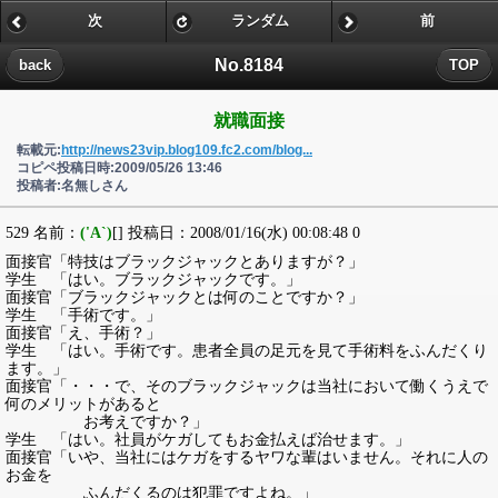
次
ランダム
前
No.8184
back
TOP
就職面接
転載元:
http://news23vip.blog109.fc2.com/blog...
コピペ投稿日時:2009/05/26 13:46
投稿者:名無しさん
529 名前：
('A`)
[] 投稿日：2008/01/16(水) 00:08:48 0
面接官「特技はブラックジャックとありますが？」
学生 「はい。ブラックジャックです。」
面接官「ブラックジャックとは何のことですか？」
学生 「手術です。」
面接官「え、手術？」
学生 「はい。手術です。患者全員の足元を見て手術料をふんだくり
ます。」
面接官「・・・で、そのブラックジャックは当社において働くうえで
何のメリットがあると
お考えですか？」
学生 「はい。社員がケガしてもお金払えば治せます。」
面接官「いや、当社にはケガをするヤワな輩はいません。それに人の
お金を
ふんだくるのは犯罪ですよね。」