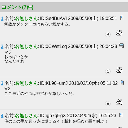
コメント(7件)
1
名前:
名無しさん
: ID:SedBuAVi 2009/05/30(土) 19:05:51
何故かダンクーガはもろい気がする。
4
2
名前:
名無しさん
: ID:0CWst1cq 2009/05/30(土) 20:04:28
マテ
おっぱいとか
なんだそれ
1
3
名前:
名無しさん
: ID:KL90+umJ 2010/02/10(水) 05:11:02
※2
ここ最近のやつはﾁﾁ揺れが激しいんだ。
0
4
名前:
名無しさん
: ID:igp7qEgX 2012/04/04(水) 16:55:23
俺のこの手が真っ赤に燃えるぅ！勝利を掴めと轟き叫ぶ！