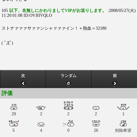
105
以下、名無しにかわりましてVIPがお送りします。
:2008/05/27(火)
11:20:01.08 ID:OVJfIVQLO
ストナァァァサァァンシャァァァイン！＋熱血＝32180
( ﾟДﾟ)
次
ランダム
前
評価
29
2
2
2
1
5
4
0
26
削除希望