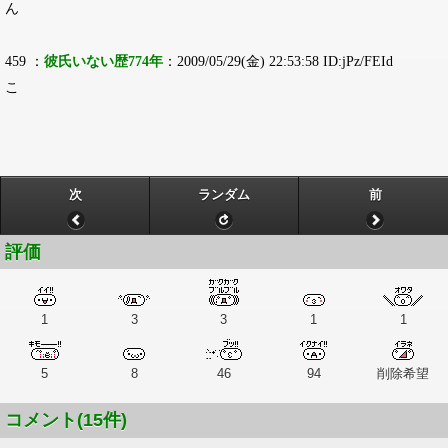
ん
459 ：
彼氏いない歴774年
：2009/05/29(金) 22:53:58 ID:jPz/FEId
こ
次
ランダム
前
評価
1
3
3
1
1
5
8
46
94
削除希望
コメント(15件)