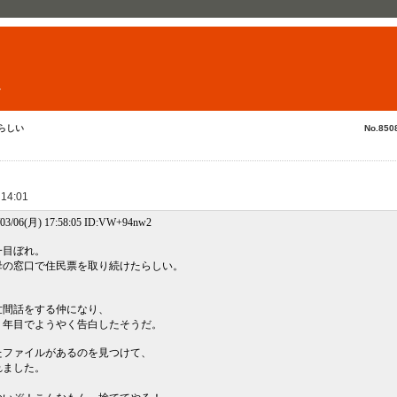
ト
ぐらしい
No.850
 14:01
/03/06(月) 17:58:05 ID:VW+94nw2
一目ぼれ。
母の窓口で住民票を取り続けたらしい。
世間話をする仲になり、
１年目でようやく告白したそうだ。
たファイルがあるのを見つけて、
れました。