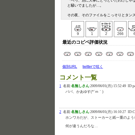
「べっ、別に大事にとっといたわけじゃ
と騒いでましたが…。
その夜、そのファイルをこっそりとタン
9
1
2
266
最近のコピペ評価状況
個別URL
twitterで呟く
コメント一覧
1
名前:
名無しさん
:
2009/06/01(月) 15:52:49
ID:p
パパ、かあゆす(*´ｍ｀)
2
名前:
名無しさん
:
2009/06/01(月) 16:10:27
ID:C
ホンワカだが、ストーカーと紙一重のよう
何が違うんだろな…