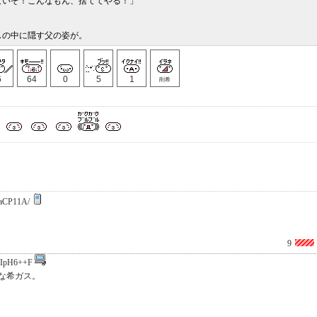
ないぞ！こんなもん、捨ててやる！」
スの中に隠す父の姿が。
6
64
0
5
1
削希
aCP11A/
9
IpH6++F
な希ガス。