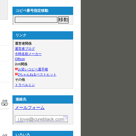
コピペ番号指定移動
リンク
運営者関係
運営者ブログ
今時名前メーカー
Offzon
2ch関係
お笑いコピペ選手権
2ちゃんねるベストヒット
その他
トラベルミン
連絡先
メールフォーム
いろいろ