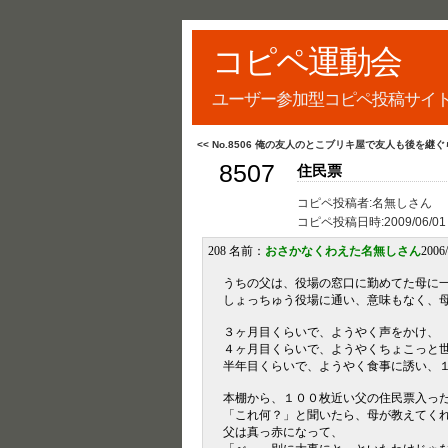
コピペ運動会
ユーザー参加型コピペ投稿サイ
<< No.8506 俺の友人のとこブリキ屋で友人も後を継
8507
住民票
コピペ投稿者:名無しさん
コピペ投稿日時:
2009/06/01
208 名前：
おさかなくわえた名無しさん
2006
うちの父は、役場の窓口に勤めてた母に
しょっちゅう役場に通い、意味もなく、
３ヶ月目くらいで、ようやく声をかけ、
４ヶ月目くらいで、ようやくちょこっと
半年目くらいで、ようやく食事に誘い、
本棚から、１００枚近い父の住民票入っ
「これ何？」と聞いたら、母が教えてく
父は真っ赤になって、