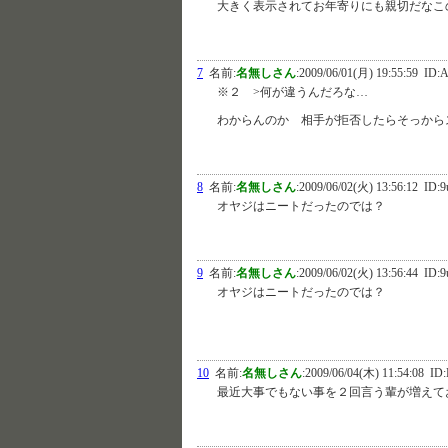
大きく表示されてお年寄りにも親切だなこ
7
名前:
名無しさん
:
2009/06/01(月) 19:55:59
ID:A
※２ >何が違うんだろな…
わからんのか 相手が拒否したらそっから
8
名前:
名無しさん
:
2009/06/02(火) 13:56:12
ID:9
オヤジはニートだったのでは？
9
名前:
名無しさん
:
2009/06/02(火) 13:56:44
ID:9
オヤジはニートだったのでは？
10
名前:
名無しさん
:
2009/06/04(木) 11:54:08
ID:
最近大事でもない事を２回言う輩が増えて