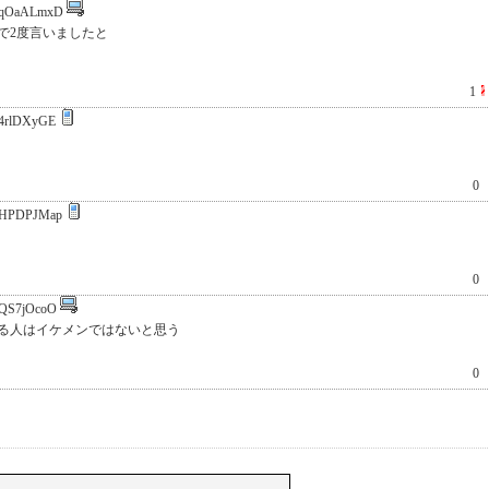
qOaALmxD
で2度言いましたと
1
4rlDXyGE
0
HPDPJMap
0
QS7jOcoO
る人はイケメンではないと思う
0