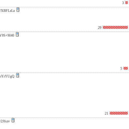
3
WXBFLzLa
29
Y9S+M40
5
8bYrYUgQ
21
/2Jfszv