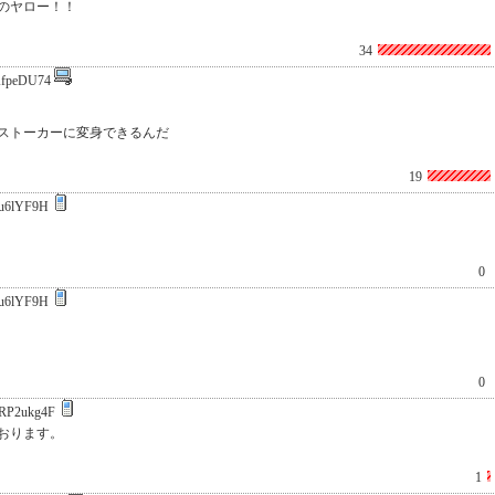
のヤロー！！
34
fpeDU74
ストーカーに変身できるんだ
19
u6lYF9H
0
u6lYF9H
0
RP2ukg4F
おります。
1