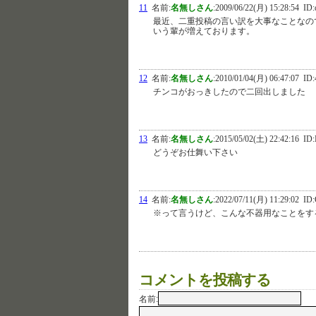
11
名前:
名無しさん
:
2009/06/22(月) 15:28:54
ID:
最近、二重投稿の言い訳を大事なことなの
いう輩が増えております。
12
名前:
名無しさん
:
2010/01/04(月) 06:47:07
ID:
チンコがおっきしたので二回出しました
13
名前:
名無しさん
:
2015/05/02(土) 22:42:16
ID:
どうぞお仕舞い下さい
14
名前:
名無しさん
:
2022/07/11(月) 11:29:02
ID:
※って言うけど、こんな不器用なことをす
コメントを投稿する
名前: