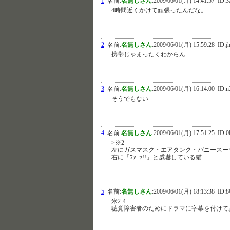
1
名前:
名無しさん
:
2009/06/01(月) 14:41:57
ID:
4時間近くかけて頑張ったんだな。
2
名前:
名無しさん
:
2009/06/01(月) 15:59:28
ID:j
携帯じゃまったくわからん
3
名前:
名無しさん
:
2009/06/01(月) 16:14:00
ID:n
そうでもない
4
名前:
名無しさん
:
2009/06/01(月) 17:51:25
ID:0
>※2
左にガスマスク・エアタンク・バニースー
右に「ﾌｧｰｯ!!」と威嚇している猫
5
名前:
名無しさん
:
2009/06/01(月) 18:13:38
ID:8
米2-4
聴覚障害者のためにドラマに字幕を付けて