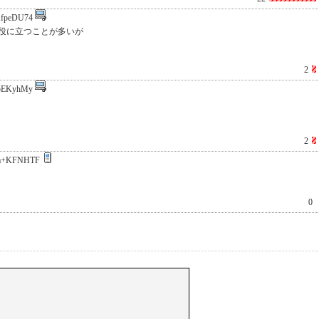
fpeDU74
役に立つことが多いが
2
pEKyhMy
2
m+KFNHTF
0