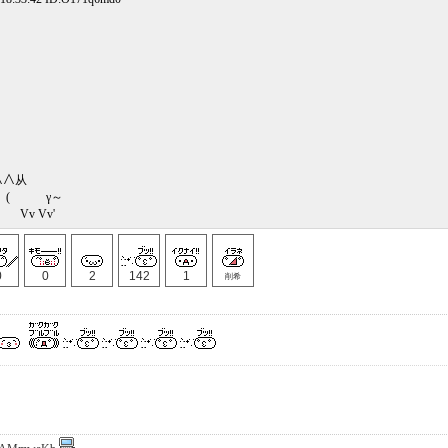
∧从
 γ～
Vv'
0
0
2
142
1
削希