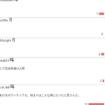
3AMmwaKb
7
hoJ/6Pu
0
XEn5qK4
4
bkdkIUf
ツで完全防備の人間
2
UnC/4tB
あげるボランティアも、始まりはこんな感じだったと思うんだ。
22