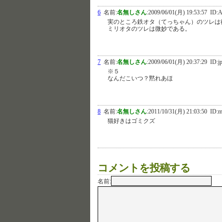
6
名前:
名無しさん
:
2009/06/01(月) 19:53:57
ID:A
実のところ鉄オタ（てっちゃん）のツレは
ミリオタのツレは微妙である。
7
名前:
名無しさん
:
2009/06/01(月) 20:37:29
ID:j
※５
なんだこいつ？黙れあほ
8
名前:
名無しさん
:
2011/10/31(月) 21:03:50
ID:
猫好きはゴミクズ
コメントを投稿する
名前: