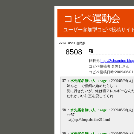
コピペ運動会
ユーザー参加型コピペ投稿サイ
<< No.8507 住民票
8508
猫
転載元:
http://2chcopipe.blo
コピペ投稿者:名無しさん
コピペ投稿日時:
2009/06/01
57 ：
水先案名無い人 ：sage
：2009/05/26(火) 
姉んとこで猫飼い始めたらしい
見に行きたいが、俺は猫アレルギーなん
だれかいい知恵を貸してくれ
58 ：
水先案名無い人 ：sage
：2009/05/26(火) 
>>57
つ(p)ttp://shop.abs.fm/21.html
59 ：
水先案名無い人 ：sage
：2009/05/26(火) 