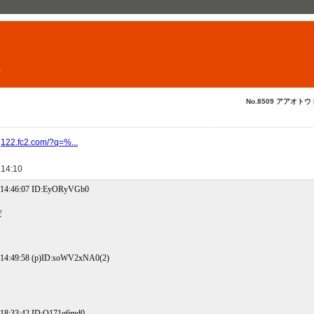
ト
No.8509 アアオトウ
g122.fc2.com/?q=%...
 14:10
14:46:07 ID:EyORyVGb0
だ
14:49:58 (p)ID:soWV2xNA0(2)
18:33:42 ID:O171q6md0