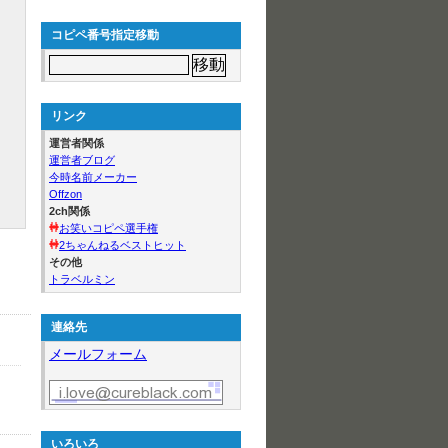
コピペ番号指定移動
リンク
運営者関係
運営者ブログ
今時名前メーカー
Offzon
2ch関係
お笑いコピペ選手権
2ちゃんねるベストヒット
その他
トラベルミン
連絡先
メールフォーム
いろいろ