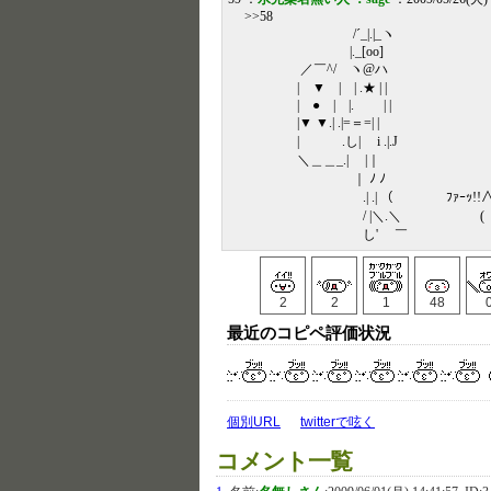
>>58
/´_|.|_ヽ
|._[οο]
／￣^/ ヽ@ハ
| ▼ | | .★ | |
| ● | |. | |
|▼ ▼.| .|=＝=| |
| .し| i .|.J
＼＿＿_.| |｜
｜ ﾉ ﾉ
.| .| （ ﾌｧｰｯ!!∧
/ |＼.＼ ( (
し' ￣ Vv 
2
2
1
48
最近のコピペ評価状況
個別URL
twitterで呟く
コメント一覧