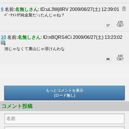
9
名前:
名無しさん
: ID:uL3Wj8RV 2009/06/27(土) 12:39:01
ﾊﾞｰﾁｬﾝが純金製だったんじゃね？
17
10
名前:
名無しさん
: ID:nBQRS4Ci 2009/06/27(土) 13:23:02
池じゃなくて裏山じゃ溶けんわな
96
もっとコメントを表示
(ロード無し)
(ロード無し)
コメント投稿