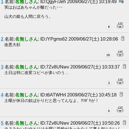
1
名前:
名無しさん
: ID:QgyF/Jeh 2009/06/27(土) 10:19:49
実はおばあちゃんが酸だった･･･
山犬の姫も人間に戻ろう。
8
2
名前:
名無しさん
: ID:/YPgms62 2009/06/27(土) 10:28:06
改悪大杉
19
3
名前:
名無しさん
: ID:7Zv8UNwv 2009/06/27(土) 10:33:37
土日は特に改変コピペが多いのう…
3
4
名前:
名無しさん
: ID:t6ATWHrI 2009/06/27(土) 10:45:18
土曜が休日の奴ばかりだと思ってんなよ、ｸｿﾎﾞｹが！
0
5
名前:
名無しさん
: ID:7Zv8UNwv 2009/06/27(土) 10:50:26
※３みたいなゆとりは土曜に学校があったなんて事も知らないん