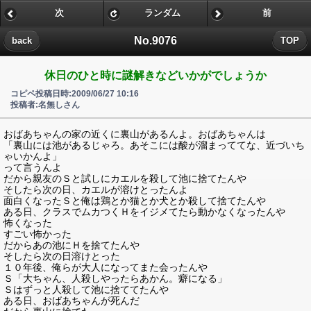
次
ランダム
前
No.9076
back
TOP
休日のひと時に謎解きなどいかがでしょうか
コピペ投稿日時:2009/06/27 10:16
投稿者:名無しさん
おばあちゃんの家の近くに裏山があるんよ。おばあちゃんは
「裏山には池があるじゃろ。あそこには酸が溜まっててな、近づいち
ゃいかんよ」
って言うんよ
だから親友のＳと試しにカエルを殺して池に捨てたんや
そしたら次の日、カエルが溶けとったんよ
面白くなったＳと俺は鶏とか猫とか犬とか殺して捨てたんや
ある日、クラスでムカつくＨをイジメてたら動かなくなったんや
怖くなった
すごい怖かった
だからあの池にＨを捨てたんや
そしたら次の日溶けとった
１０年後、俺らが大人になってまた会ったんや
Ｓ「大ちゃん、人殺しやったらあかん。癖になる」
Ｓはずっと人殺して池に捨ててたんや
ある日、おばあちゃんが死んだ