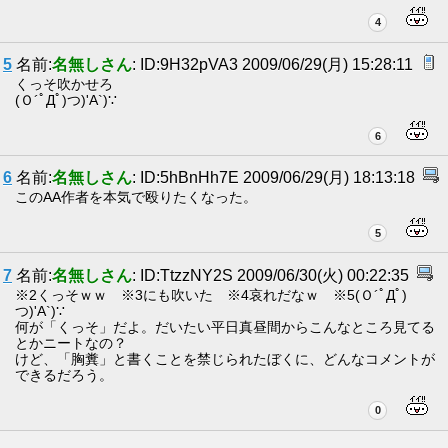
4
5
名前:
名無しさん
: ID:9H32pVA3 2009/06/29(月) 15:28:11
くっそ吹かせろ
(Ｏ´ﾟДﾟ)つ)'A`)∵
6
6
名前:
名無しさん
: ID:5hBnHh7E 2009/06/29(月) 18:13:18
このAA作者を本気で殴りたくなった。
5
7
名前:
名無しさん
: ID:TtzzNY2S 2009/06/30(火) 00:22:35
※2くっそｗｗ ※3にも吹いた ※4哀れだなｗ ※5(Ｏ´ﾟДﾟ)
つ)'A`)∵
何が「くっそ」だよ。だいたい平日真昼間からこんなところ見てる
とかニートなの？
けど、「胸糞」と書くことを禁じられたぼくに、どんなコメントが
できるだろう。
0