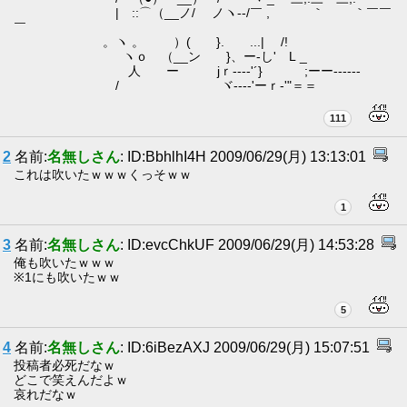
| ::⌒（__ノ/ ノヽ--/￣ , ｀ ｀￣￣
￣
。ヽ 。 ）( }. ...| /!
ヽｏ （__ン }、ー‐し'ゝL _
人 ー jｒ--‐‐'´} ;ーー------
/ ヾ---‐'ーｒ‐'"＝＝
111
2
名前:
名無しさん
: ID:BbhlhI4H 2009/06/29(月) 13:13:01
これは吹いたｗｗｗくっそｗｗ
1
3
名前:
名無しさん
: ID:evcChkUF 2009/06/29(月) 14:53:28
俺も吹いたｗｗｗ
※1にも吹いたｗｗ
5
4
名前:
名無しさん
: ID:6iBezAXJ 2009/06/29(月) 15:07:51
投稿者必死だなｗ
どこで笑えんだよｗ
哀れだなｗ