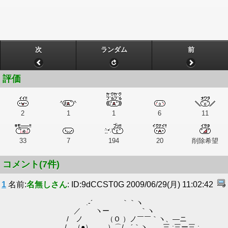
次
ランダム
前
評価
2
1
1
6
11
33
7
194
20
削除希望
コメント(7件)
1
名前:
名無しさん
: ID:9dCCST0G 2009/06/29(月) 11:02:42
.-´ ｀｀ヽ
／ ヽー ｀ヽ
/ ノ （Ｏ ）ノ￣￣｀ヽ、―ニ
/ （●） __）⌒/ ´｀ヽ _ 三,:三ー三,: