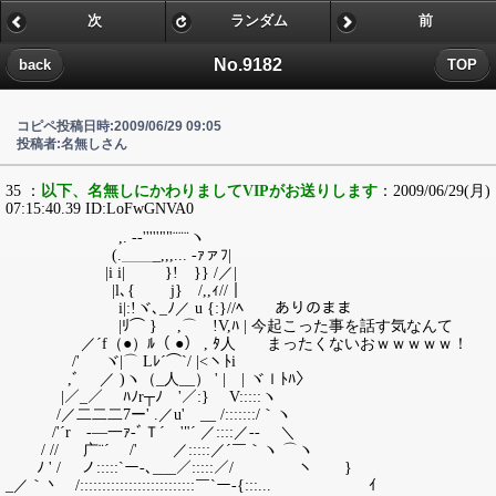
次
ランダム
前
No.9182
back
TOP
コピペ投稿日時:2009/06/29 09:05
投稿者:名無しさん
35 ：
以下、名無しにかわりましてVIPがお送りします
：2009/06/29(月)
07:15:40.39 ID:LoFwGNVA0
,. -‐'''''""¨¨¨ヽ
(.＿＿_,,,... -ｧァﾌ|
|i i| }! }} /／|
|l､{ j} /,,ｨ//｜
i|:!ヾ､_ﾉ／ u {:}//ﾍ ありのまま
|ﾘ⌒ } ,⌒ !V,ﾊ | 今起こった事を話す気なんて
／´f（●）ﾙ（ ●） , ﾀ人 まったくないおｗｗｗｗｗ！
/' ヾ|⌒ Lﾚ´⌒`/ |<ヽﾄiゝ
,ﾞ ／ )ヽ（_人__） ' | | ヾｌﾄﾊ〉
|／_／ ﾊﾉr┬ﾉ '／:} V:::::ヽ
/／二二二7ー' .／u' __ /:::::::/｀ヽ
/'´r -―一ｧ‐ﾞＴ´ '"´ ／::::／-‐ ＼
/ // 广¨´ /' ／:::::／´￣｀ヽ ⌒ヽ
ﾉ ' / ノ:::::`ー-､___／:::::／/ ヽ }
_／｀丶 /::::::::::::::::::::::::::￣`ー-{:::... ｲ