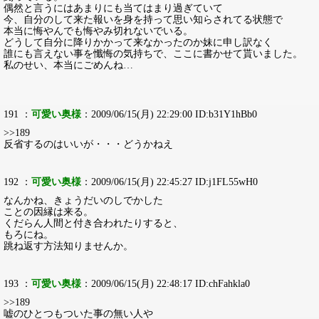
偶然と言うにはあまりにも当てはまり過ぎていて
今、自分のして来た報いを身を持って思い知らされてる状態で
本当に悔やんでも悔やみ切れないでいる。
どうして自分に降りかかって来なかったのか妹に申し訳なく
誰にも言えない事を懺悔の気持ちで、ここに書かせて貰いました。
私のせい、本当にごめんね…
191 ：
可愛い奥様
：2009/06/15(月) 22:29:00 ID:b31Y1hBb0
>>189
反省するのはいいが・・・どうかねえ
192 ：
可愛い奥様
：2009/06/15(月) 22:45:27 ID:j1FL55wH0
なんかね、きょうだいのしでかした
ことの因縁は来る。
くだらん人間と付き合われたりすると、
もろにね。
跳ね返す方法知りませんか。
193 ：
可愛い奥様
：2009/06/15(月) 22:48:17 ID:chFahkla0
>>189
嘘のひとつもついた事の無い人や