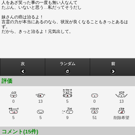
人をあざ笑った事の一度も無い人なんて
たぶん、いないと思う…私だってそうだし
妹さんの癌は治るよ！
言霊の力が本当にあるのなら、状況が良くなることもきっとあるは
ず。
だから、きっと治るよ！元気出して。
次
ランダム
前
評価
0
13
5
0
13
5
5
9
51
削除希望
コメント(15件)