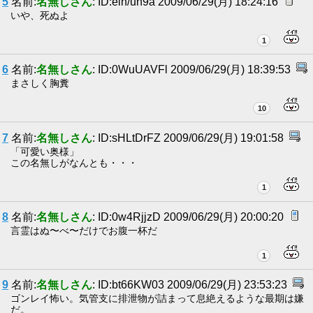
5
名前:
名無しさん
: ID:eih/un9a 2009/06/29(月) 18:24:16
いや、死ぬよ
1
6
名前:
名無しさん
: ID:0WuUAVFl 2009/06/29(月) 18:39:53
まさしく胸糞
10
7
名前:
名無しさん
: ID:sHLtDrFZ 2009/06/29(月) 19:01:58
「可愛い奥様」
この名無しがなんとも・・・
1
8
名前:
名無しさん
: ID:0w4RjjzD 2009/06/29(月) 20:00:20
言霊はぬ〜べ〜だけでお腹一杯だ
1
9
名前:
名無しさん
: ID:bt66KW03 2009/06/29(月) 23:53:23
ゴンレイ怖い。気管支に排泄物が詰まって息絶えるような最期は嫌
だ。