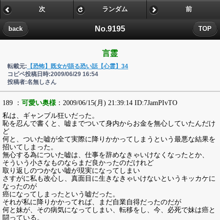
次
ランダム
前
No.9195
back
TOP
言霊
転載元:
【恐怖】既女が語る恐い話【心霊】34
コピペ投稿日時:2009/06/29 16:54
投稿者:名無しさん
189 ：
可愛い奥様
：2009/06/15(月) 21:39:14 ID:7JamPIvTO
私は、ギャンブル狂いだった。
恥を忍んで書くと、嘘までついて身内からお金を無心していたんだけ
ど
何と、ついた嘘が全て実際に降りかかってしまうという最悪な結果を
招いてしまった。
無心する為についた嘘は、仕事を辞めなきゃいけなくなったとか、
そういう小さなものならまだ良かったのだけれど
取り返しのつかない嘘が現実になってしまい
さすがに私も改心し、真面目に生きなきゃいけないというキッカケに
なったのが
癌になってしまったという嘘だった。
それが私に降りかかってれば、まだ自業自得だったのだが
何と妹が、その病気になってしまい、転移をし、今、必死で妹は癌と
闘っている。