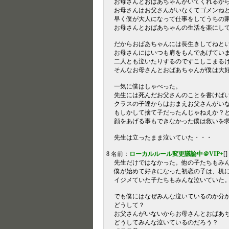
お母さんとおばあちゃんがいてくれるか
お母さんはお父さんがいなくてゴメンね
早く僕が大人になって仕事をしてうちの
お母さんとおばあちゃんの生活を楽にし
だからおばあちゃんには長生きしてねと
お母さんにはいつも肩をもんであげてい
二人とも泣いたりするのですこしこまる
そんなお母さんとおばあちゃんが僕は大
一気に僕はしゃべった。
先生には死んだお父さんのことを書けば
クラスの子達からはおまえお父さんがい
もしかして捨て子だったんじゃねえか？
顔をあげる事もできなかった僕は救いを
先生は立ったまま泣いていた・・・
8 名前：
ローカルルール変更議論中＠VIP+
[
先生だけではなかった。他の子たちもみ
僕が始めて好きになった初恋の子は、机
イジメていた子たちもみんな泣いていた
でも僕にはなぜみんな泣いているのか分
どうして？
お父さんがいないからお母さんとおばあ
どうしてみんな泣いているのだろう？