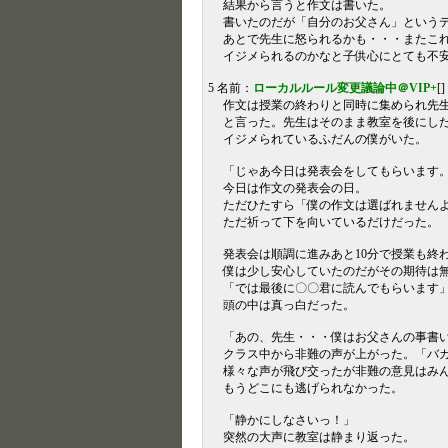
結果から言うと作文は書いた。
書いたのだが「自分のお父さん」という
あとで先生に怒られるかも・・・またこ
イジメられるのかなと子供心にとても不
5 名前：
ローカルルール変更議論中＠VIP+
[
作文は授業の終わりと同時に集められ先
と言った。先生はそのまま教室を後にし
イジメられているふだんの僕がいた。
「じゃあ今日は発表会をしてもらいます
今日は作文の発表会の日。
ただひたすら「僕の作文は選ばれません
ただ祈って下を向いているだけだった。
発表会は順調に進みあと10分で授業も終
僕は少し安心していたのだがその期待は
「では最後に〇〇君に読んでもらいます
頭の中は真っ白だった。
「あの、先生・・・僕はお父さんの事書
クラス中から非難の声が上がった。「バ
様々な声が飛び交ったが非難の意見はみ
もうどこにも逃げられなかった。
「静かにしなさいっ！」
突然の大声に教室は静まり返った。