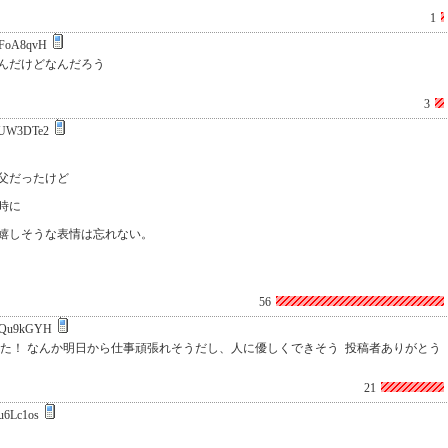
1
FoA8qvH
んだけどなんだろう
3
UW3DTe2
父だったけど
時に
嬉しそうな表情は忘れない。
56
3Qu9kGYH
した！ なんか明日から仕事頑張れそうだし、人に優しくできそう 投稿者ありがとう
21
u6Lc1os