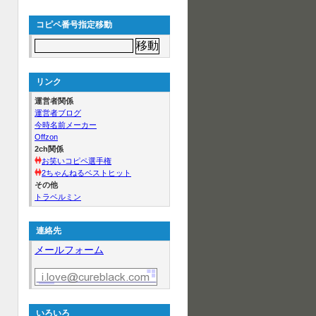
コピペ番号指定移動
リンク
運営者関係
運営者ブログ
今時名前メーカー
Offzon
2ch関係
お笑いコピペ選手権
2ちゃんねるベストヒット
その他
トラベルミン
連絡先
メールフォーム
いろいろ