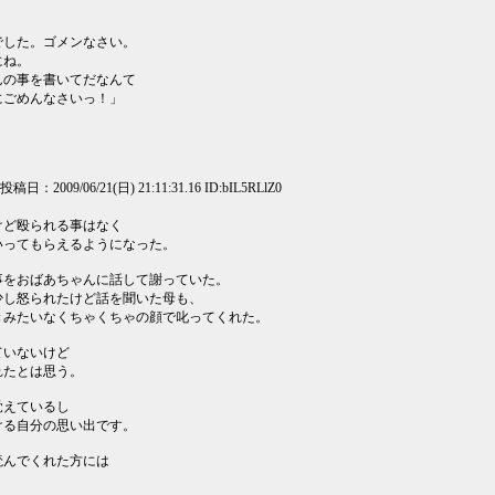
でした。ゴメンなさい。
にね。
んの事を書いてだなんて
にごめんなさいっ！」
] 投稿日：2009/06/21(日) 21:11:31.16 ID:bIL5RLlZ0
。
けど殴られる事はなく
いってもらえるようになった。
事をおばあちゃんに話して謝っていた。
少し怒られたけど話を聞いた母も、
きみたいなくちゃくちゃの顔で叱ってくれた。
ていないけど
れたとは思う。
覚えているし
ける自分の思い出です。
読んでくれた方には