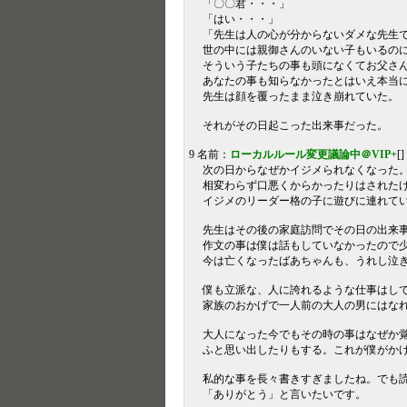
「〇〇君・・・」
「はい・・・」
「先生は人の心が分からないダメな先生
世の中には親御さんのいない子もいるの
そういう子たちの事も頭になくてお父さ
あなたの事も知らなかったとはいえ本当
先生は顔を覆ったまま泣き崩れていた。
それがその日起こった出来事だった。
9 名前：
ローカルルール変更議論中＠VIP+
[
次の日からなぜかイジメられなくなった
相変わらず口悪くからかったりはされた
イジメのリーダー格の子に遊びに連れて
先生はその後の家庭訪問でその日の出来
作文の事は僕は話もしていなかったので
今は亡くなったばあちゃんも、うれし泣
僕も立派な、人に誇れるような仕事はし
家族のおかげで一人前の大人の男にはな
大人になった今でもその時の事はなぜか
ふと思い出したりもする。これが僕がか
私的な事を長々書きすぎましたね。でも
「ありがとう」と言いたいです。