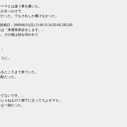
テーマとは違う事を書いた。
れがきっかけで
安だった。でもそれしか書けなかった。
] 投稿日：2009/06/21(日) 21:08:33.34 ID:bIL5RLlZ0
生は「来週発表会をします。」
た。その後は頭を叩かれて
。」
ように」
わるところまで来ていた。
無駄だった。
」
いてないです。」
カじゃねえの？廊下に立ってろよオマエ」
んな一緒だった。