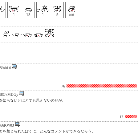
1
1
18
1
5
削希
s59shL0
76
M8O7MDGy
を知らないとはとても思えないのだが、
13
t66KW03
とを禁じられたぼくに、どんなコメントができるだろう。