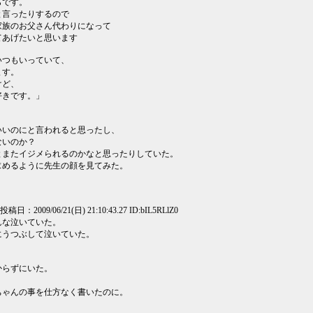
らです。
と言ったりするので
家族のお父さん代わりになって
てあげたいと思います
いつもいっていて、
ます。
けど、
好きです。」
いいのにと言われると思ったし、
ないのか？
とまたイジメられるのかなと思ったりしていた。
求めるように先生の顔を見てみた。
] 投稿日：2009/06/21(日) 21:10:43.27 ID:bIL5RLlZ0
んな泣いていた。
にうつぶして泣いていた。
。
からずにいた。
ちゃんの事を仕方なく書いたのに。