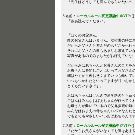
「先生はどうしても読んでもらいたいの
6 名前：
ローカルルール変更議論中＠VIP+
[
「さあ読んでください」
「ぼくのお父さん。
僕のお父さんはいません。幼稚園の時に
だからお父さんと遊んだのもどこかへ行
それにお父さんの事もあまりおぼえてい
写真があるのでみましたがおぼえていな
だからおばあちゃんとお母さんのことを
お母さんは昼間しごとにいってお父さん
朝はやくから夜おそくまでいつも働いて
いつもつかれたといってますが甘いおか
とてもだいすきです。
おばあちゃんはげんきで通学路のとちゅ
ごはんはみんなおばあちゃんが作ってく
お母さんが働いているので父兄参観の時
みんなはおまえの母ちゃんババァなんだ
でもとてもやさしいいいおばあちゃんで
7 名前：
ローカルルール変更議論中＠VIP+
[
「だからお父さんがいなくても僕はあま