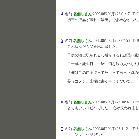
4
名前:
名無しさん
:
2009/06/29(月) 23:01:17
ID:0
携帯の液晶が壊れて最後までよめなかった
5
名前:
名無しさん
:
2009/06/29(月) 23:07:56
ID:J
これ読んだら父を思い出した。
子供の頃は殴られるわ蹴られるわ超恐い親
二十歳の誕生日に一緒に酒を飲み交わした
「俺はこの時を待ってた」って言った時の
長々ゴメン、米欄に書く事じゃないな。
6
名前:
名無しさん
:
2009/06/29(月) 23:10:37
ID:
とてもいいコピペでした！ 心が洗われま
7
名前:
名無しさん
:
2009/06/29(月) 23:11:24
ID:3
（；∀；）ｲｲﾊﾅｼﾀﾞﾅｰ