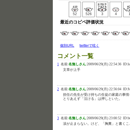
52
526
3
4
最近のコピペ評価状況
個別URL
twitterで呟く
コメント一覧
1
名前:
名無しさん
:
2009/06/29(月) 22:54:36
ID:l
文章が上手
2
名前:
名無しさん
:
2009/06/29(月) 22:56:04
ID:
担任の先生が受け持ちの生徒の家庭の事情
とりあえず「泣ける」は押しといた。
3
名前:
名無しさん
:
2009/06/29(月) 23:00:52
ID:b
涙が止まらない。けど、「胸糞」と書くこ