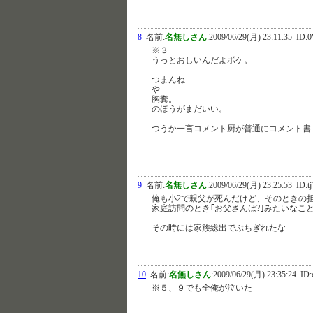
8
名前:
名無しさん
:
2009/06/29(月) 23:11:35
ID:
※３
うっとおしいんだよボケ。
つまんね
や
胸糞。
のほうがまだいい。
つうか一言コメント厨が普通にコメント書
9
名前:
名無しさん
:
2009/06/29(月) 23:25:53
ID:t
俺も小2で親父が死んだけど、そのときの
家庭訪問のとき｢お父さんは?｣みたいなこ
その時には家族総出でぶちぎれたな
10
名前:
名無しさん
:
2009/06/29(月) 23:35:24
ID:
※５、９でも全俺が泣いた