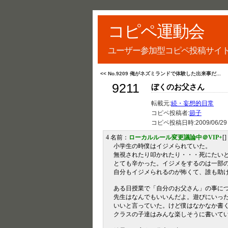
コピペ運動会
ユーザー参加型コピペ投稿サイ
<< No.9209 俺がネズミランドで体験した出来事だ...
9211
ぼくのお父さん
転載元:
続・妄想的日常
コピペ投稿者:
節子
コピペ投稿日時:
2009/06/29
4 名前：
ローカルルール変更議論中＠VIP+
[
小学生の時僕はイジメられていた。
無視されたり叩かれたり・・・死にたい
とても辛かった。イジメをするのは一部
自分もイジメられるのが怖くて、誰も助
ある日授業で「自分のお父さん」の事に
先生はなんでもいいんだよ。遊びにいっ
いいと言っていた。けど僕はなかなか書
クラスの子達はみんな楽しそうに書いて