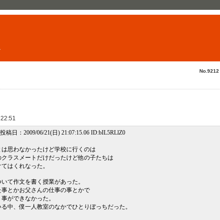
ト
No.9212 
 22:51
] 投稿日：2009/06/21(日) 21:07:15.06 ID:bIL5RLlZ0
とは思わなかったけど学校に行くのは
のクラスメートだけだったけど他の子たちは
けてはくれなった。
ついて作文を書く授業があった。
た事とかお父さんの仕事の事とかで
く事ができなかった。
いる中、僕一人教室のなかでひとりぼっちだった。