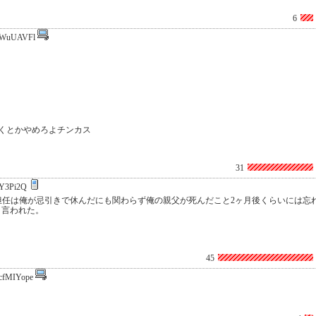
6
0WuUAVFl
くとかやめろよチンカス
31
jY3Pi2Q
担任は俺が忌引きで休んだにも関わらず俺の親父が死んだこと2ヶ月後くらいには忘
と言われた。
45
cfMIYope