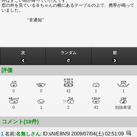
外はすごい雨が降っていたんです。
窓の外を見ているＢちゃんの横にあるテーブルの上で、携帯が鳴って
いました。
“非通知”
次
ランダム
前
評価
0
0
41
1
1
0
1
2
43
削除希望
コメント(18件)
1
名前:
名無しさん
: ID:sN/E8N5l 2009/07/04(土) 02:51:09