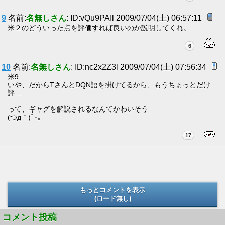
9
名前:
名無しさん
: ID:vQu9PAIl 2009/07/04(土) 06:57:11
米２のどういった点を評価すれば良いのか説明してくれ。
6
10
名前:
名無しさん
: ID:nc2x2Z3l 2009/07/04(土) 07:56:34
米9
いや、だからTさんとDQN語を掛けてるから、もうちょっとだけ
評…
って、ギャグを解説されるなんてかわいそう
(つд｀)ﾟ･｡
17
もっとコメントを表示
(ロード無し)
(ロード無し)
コメント投稿