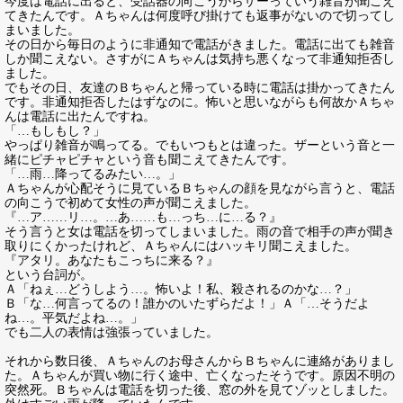
今度は電話に出ると、受話器の向こうからザーっていう雑音が聞こえ
てきたんです。Ａちゃんは何度呼び掛けても返事がないので切ってし
まいました。
その日から毎日のように非通知で電話がきました。電話に出ても雑音
しか聞こえない。さすがにＡちゃんは気持ち悪くなって非通知拒否し
ました。
でもその日、友達のＢちゃんと帰っている時に電話は掛かってきたん
です。非通知拒否したはずなのに。怖いと思いながらも何故かＡちゃ
んは電話に出たんですね。
「…もしもし？」
やっぱり雑音が鳴ってる。でもいつもとは違った。ザーという音と一
緒にピチャピチャという音も聞こえてきたんです。
「…雨…降ってるみたい…。」
Ａちゃんが心配そうに見ているＢちゃんの顔を見ながら言うと、電話
の向こうで初めて女性の声が聞こえました。
『…ア……リ…。…あ……も…っち…に…る？』
そう言うと女は電話を切ってしまいました。雨の音で相手の声が聞き
取りにくかったけれど、Ａちゃんにはハッキリ聞こえました。
『アタリ。あなたもこっちに来る？』
という台詞が。
Ａ「ねぇ…どうしよう…。怖いよ！私、殺されるのかな…？」
Ｂ「な…何言ってるの！誰かのいたずらだよ！」Ａ「…そうだよ
ね…。平気だよね…。」
でも二人の表情は強張っていました。
それから数日後、Ａちゃんのお母さんからＢちゃんに連絡がありまし
た。Ａちゃんが買い物に行く途中、亡くなったそうです。原因不明の
突然死。Ｂちゃんは電話を切った後、窓の外を見てゾッとしました。