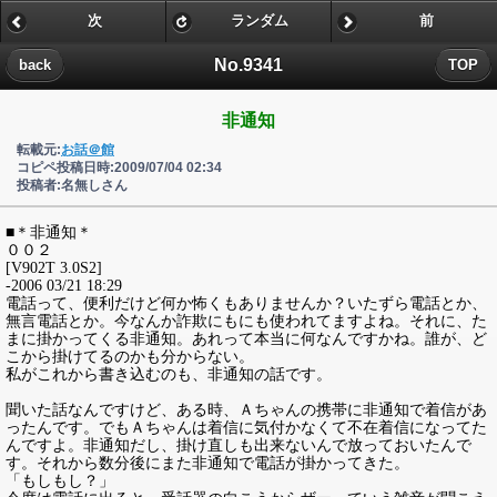
次
ランダム
前
No.9341
back
TOP
非通知
転載元:
お話＠館
コピペ投稿日時:2009/07/04 02:34
投稿者:名無しさん
■＊非通知＊
００２
[V902T 3.0S2]
-2006 03/21 18:29
電話って、便利だけど何か怖くもありませんか？いたずら電話とか、
無言電話とか。今なんか詐欺にもにも使われてますよね。それに、た
まに掛かってくる非通知。あれって本当に何なんですかね。誰が、ど
こから掛けてるのかも分からない。
私がこれから書き込むのも、非通知の話です。
聞いた話なんですけど、ある時、Ａちゃんの携帯に非通知で着信があ
ったんです。でもＡちゃんは着信に気付かなくて不在着信になってた
んですよ。非通知だし、掛け直しも出来ないんで放っておいたんで
す。それから数分後にまた非通知で電話が掛かってきた。
「もしもし？」