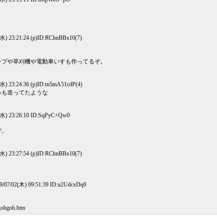
水) 23:21:24 (p)ID:RChnBBx10(7)
ンプや草刈機や電動車いすも作ってるぞ。
水) 23:24:36 (p)ID:m5mA51cdP(4)
ルも造ってたような
水) 23:26:10 ID:SqPyC+Qw0
ぞ。
水) 23:27:54 (p)ID:RChnBBx10(7)
07/02(木) 09:51:39 ID:u2UdcxDq0
gohgoh.htm