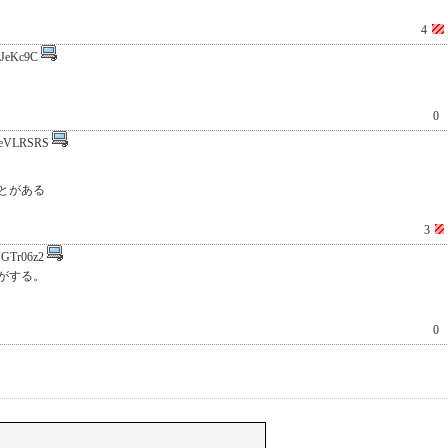
4
jJeKc9C
0
eVLRSRS
とがある
3
GTr06z2
がする。
0