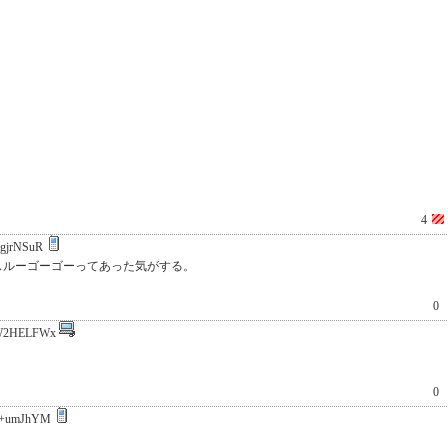
4
gjrNSuR
スルーゴーゴーってあった気がする。
0
W2HELFWx
0
q+umJhYM