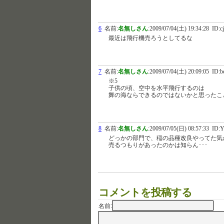
6
名前:
名無しさん
:
2009/07/04(土) 19:34:28
ID:c
最近は飛行機売ろうとしてるな
7
名前:
名無しさん
:
2009/07/04(土) 20:09:05
ID:b
※5
子供の頃、空中を水平飛行するのは
舞の海ならできるのではないかと思ったこ
8
名前:
名無しさん
:
2009/07/05(日) 08:57:33
ID:Y
どっかの部門で、稲の品種改良やってた気
売るつもりがあったのかは知らん･･･
コメントを投稿する
名前: