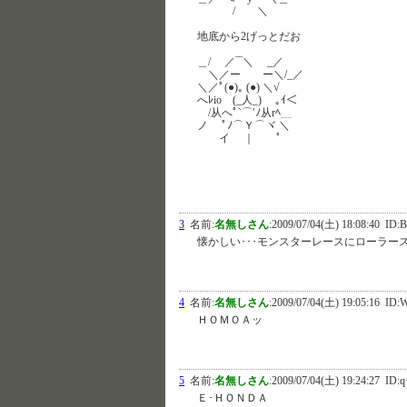
/ ＼
地底から2げっとだお
＿/ ／‾‾＼ _／
＼／ー ー＼/_／
＼／ﾟ(●)｡ (●) ＼√
へﾚio (_人_) ｡ｲ＜
/从へﾟ`⌒′ﾉ从rﾍ＿
ノ ﾟﾉ⌒Ｙ⌒ヾ ＼
イ ｜ ﾟ
3
名前:
名無しさん
:
2009/07/04(土) 18:08:40
ID:B
懐かしい･･･モンスターレースにローラー
4
名前:
名無しさん
:
2009/07/04(土) 19:05:16
ID:
ＨＯＭＯＡッ
5
名前:
名無しさん
:
2009/07/04(土) 19:24:27
ID:
Ｅ･ＨＯＮＤＡ