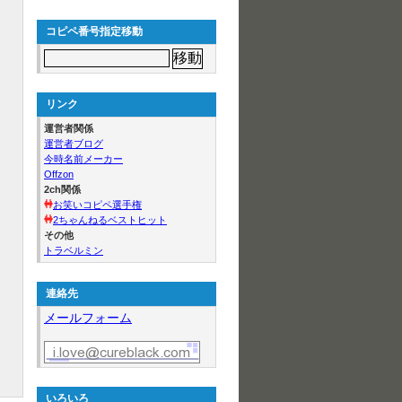
コピペ番号指定移動
リンク
運営者関係
運営者ブログ
今時名前メーカー
Offzon
2ch関係
お笑いコピペ選手権
2ちゃんねるベストヒット
その他
トラベルミン
連絡先
メールフォーム
いろいろ