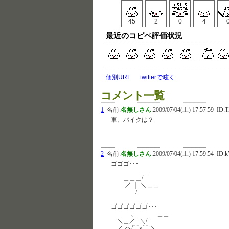
45
2
0
4
最近のコピペ評価状況
個別URL
twitterで呟く
コメント一覧
1
名前:
名無しさん
:
2009/07/04(土) 17:57:59
ID:T
車、バイクは？
2
名前:
名無しさん
:
2009/07/04(土) 17:59:54
ID:
ゴゴゴ･･･
＿＿＿/‾‾
／ ｜‾＼＿＿
/
ゴゴゴゴゴゴ･･･
、 ＿＿
＼＿／‾‾＼/‾
＿／‾へ/⌒y⌒‾＼＿