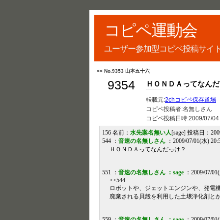
コピペ運動会
ユーザー参加型コピペ投稿サイ
<< No.9353 山本五十六
9354
ＨＯＮＤＡってなんだ
転載元:
2chコピペ保存道場
コピペ投稿者:名無しさん
コピペ投稿日時:
2009/07/04
156 名前：
水先案名無い人
[sage] 投稿日：2009/
544 ：
音速の名無しさん
：2009/07/01(水) 20:5
ＨＯＮＤＡってなんだっけ？
551 ：
音速の名無しさん ：sage
：2009/07/01(
>>544
ロボットや、ジェットエンジンや、発電
廃棄される貝殻を利用した土壌浄化剤と
559 ：
音速の名無しさん ：sage
：2009/07/01(