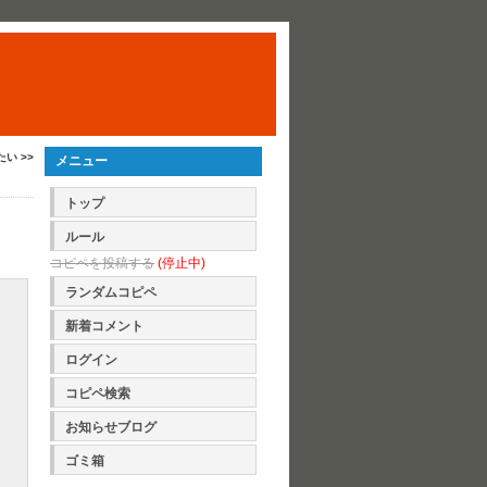
い >>
メニュー
トップ
ルール
コピペを投稿する
(停止中)
ランダムコピペ
新着コメント
ログイン
コピペ検索
お知らせブログ
ゴミ箱