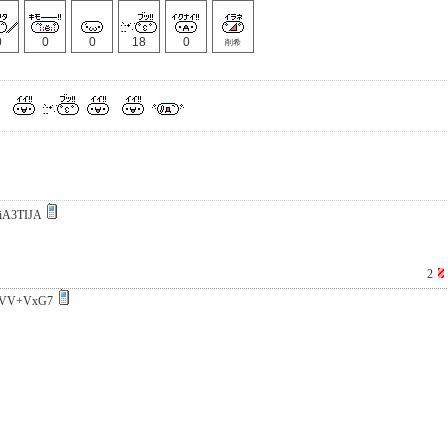
0
0
0
18
0
削希
iA3TIJA
2
kVV+VxG7