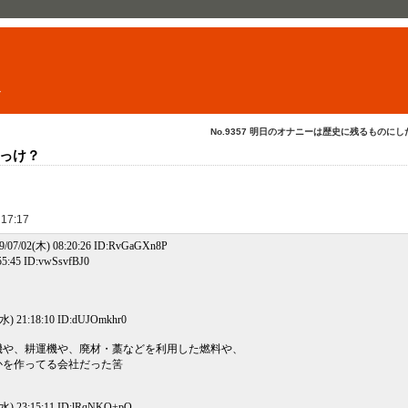
ト
No.9357 明日のオナニーは歴史に残るものにした
っけ？
 17:17
07/02(木) 08:20:26 ID:RvGaGXn8P
5:45 ID:vwSsvfBJ0
水) 21:18:10 ID:dUJOmkhr0
機や、耕運機や、廃材・藁などを利用した燃料や、
かを作ってる会社だった筈
水) 23:15:11 ID:lRqNKO+pO