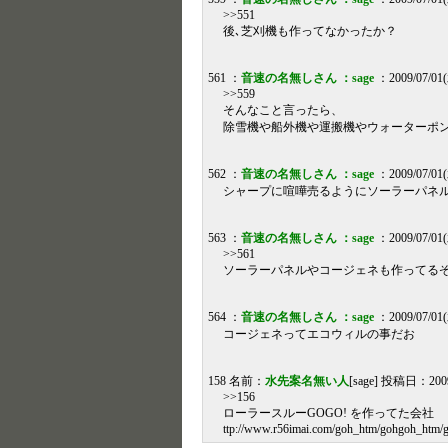
>>551
後､芝刈機も作ってなかったか？
561 ：
音速の名無しさん ：sage
：2009/07/01(
>>559
そんなこと言ったら、
除雪機や船外機や運搬機やウォーターポ
562 ：
音速の名無しさん ：sage
：2009/07/01(
シャープに喧嘩売るようにソーラーパネ
563 ：
音速の名無しさん ：sage
：2009/07/01(
>>561
ソーラーパネルやコージェネも作ってる
564 ：
音速の名無しさん ：sage
：2009/07/01(
コージェネってエコウィルの事だお
158 名前：
水先案名無い人
[sage] 投稿日：2009/
>>156
ローラースルーGOGO! を作ってた会社
ttp://www.r56imai.com/goh_htm/gohgoh_htm/