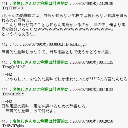
441 ：
名無しさん＠ご利用は計画的に
：2009/07/08(水) 23:29:30
ID:jTT8f6+X
2ちゃんの醍醐味には、自分が知らない学校では教わらない知識を得ら
れるのと同時に、
『こんな当たり前のことも知らん馬鹿がいるのか、世の中、俺より馬
鹿が随分いるんだなWWWWWWWWWWWWWWWWWWWw』
というのもあるな。
442 ：
433
：2009/07/09(木) 00:09:02 ID:JoBLmjg8
辞書的な意味じゃなくて、日常用語として使うかどうかの話。
443 ：
名無しさん＠ご利用は計画的に
：2009/07/09(木) 00:11:35
ID:ogQaSUbD
>>442
「いやらしい」を性的な意味でしか使わないのがｶﾅｶﾞﾜの方言なんだろ
444 ：
名無しさん＠ご利用は計画的に
：2009/07/09(木) 00:18:33
ID:JvOtD9SY
>>442
日常用語の意味・用法を調べるための辞書だろ。
「辞書的な意味」って何だよ。
445 ：
名無しさん＠ご利用は計画的に
：2009/07/09(木) 00:20:50
ID:6WR7qhis