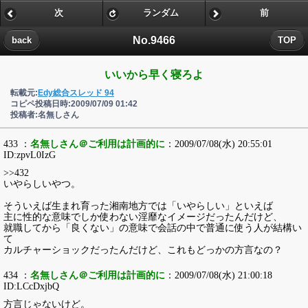
次
ランダム
前
No.9466
back
TOP
いいから早く寝ろよ
転載元:
Edy総合スレッド 94
コピペ投稿日時:2009/07/09 01:42
投稿者:名無しさん
433 ：
名無しさん＠ご利用は計画的に
：2009/07/08(水) 20:55:01
ID:zpvL0IzG
>>432
いやらしいやつ。
そういえば生まれ育った湘南地方では「いやらしい」といえば
主に性的な意味でしか使わない淫靡なイメージだったんだけど、
就職してから「良くない」の意味で会話の中で普通に使う人が結構い
て
カルチャーショックだったんだけど、これもどっかの方言なの？
434 ：
名無しさん＠ご利用は計画的に
：2009/07/08(水) 21:00:18
ID:LCcDxjbQ
方言じゃないけど。