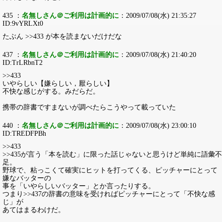
435 ：
名無しさん＠ご利用は計画的に
：2009/07/08(水) 21:35:27
ID:9vYRLXt0
たぶん >>433 が本を読まないだけだな
437 ：
名無しさん＠ご利用は計画的に
：2009/07/08(水) 21:40:20
ID:TrLRbnT2
>>433
いやらしい【嫌らしい，厭らしい】
不快な感じがする。みだらだ。
携帯の辞書ですまないが調べたらこうやって載っていた
440 ：
名無しさん＠ご利用は計画的に
：2009/07/08(水) 23:00:10
ID:TREDFPBh
>>433
>>435が言う「本を読む」に限った話じゃないと思うけど単純に語彙不
足。
野球で、粘っこくて確実にヒットを打ってくる、ピッチャーにとって
嫌なバッターの
事を「いやらしいバッター」とか言ったりする。
つまり>>437の辞書の意味を受ければピッチャーにとって「不快な感
じ」が
あてはまるわけだ。