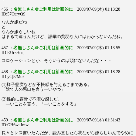
456 ：
名無しさん＠ご利用は計画的に
：2009/07/09(木) 01:13:28
ID:57CuryQS
なんか嫌だね
と
なんか嫌らしいね
はまるで違うんだけど、語彙の貧弱な人にはわからないんだね。
457 ：
名無しさん＠ご利用は計画的に
：2009/07/09(木) 01:13:55
ID:EUcsHeuj
コロケーションとか、そういうのは頭にないんだな・・・
458 ：
名無しさん＠ご利用は計画的に
：2009/07/09(木) 01:18:28
ID:yCj8/Mok
(1)様子態度などが不快感を与えるさまである。
「陰で人の悪口を言う―いやつ」
(2)性的に露骨で不潔な感じだ。
「―いことを言う」「―いことをする」
459 ：
名無しさん＠ご利用は計画的に
：2009/07/09(木) 01:31:43
ID:GH6wuImw
長々とレス書いたんだが、読み直したら我ながら嫌らしいんでやめに