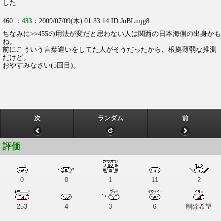
した
460 ：
433
：2009/07/09(木) 01:33:14 ID:JoBLmjg8
ちなみに>>455の用法が変だと思わない人は関西の日本海側の出身かも
ね。
前にこういう言葉遣いをしてた人がそうだったから、根拠薄弱な推測
だけど。
おやすみなさい(5回目)。
次
ランダム
前
評価
0
0
1
11
2
253
4
3
6
削除希望