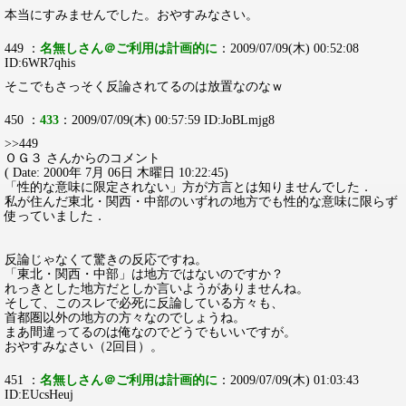
本当にすみませんでした。おやすみなさい。
449 ：
名無しさん＠ご利用は計画的に
：2009/07/09(木) 00:52:08
ID:6WR7qhis
そこでもさっそく反論されてるのは放置なのなｗ
450 ：
433
：2009/07/09(木) 00:57:59 ID:JoBLmjg8
>>449
ＯＧ３ さんからのコメント
( Date: 2000年 7月 06日 木曜日 10:22:45)
「性的な意味に限定されない」方が方言とは知りませんでした．
私が住んだ東北・関西・中部のいずれの地方でも性的な意味に限らず
使っていました．
反論じゃなくて驚きの反応ですね。
「東北・関西・中部」は地方ではないのですか？
れっきとした地方だとしか言いようがありませんね。
そして、このスレで必死に反論している方々も、
首都圏以外の地方の方々なのでしょうね。
まあ間違ってるのは俺なのでどうでもいいですが。
おやすみなさい（2回目）。
451 ：
名無しさん＠ご利用は計画的に
：2009/07/09(木) 01:03:43
ID:EUcsHeuj