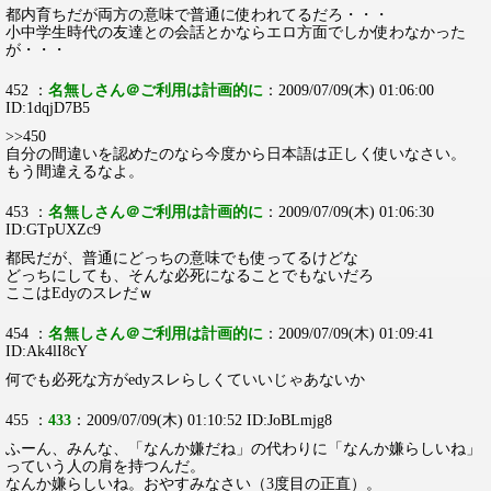
都内育ちだが両方の意味で普通に使われてるだろ・・・
小中学生時代の友達との会話とかならエロ方面でしか使わなかった
が・・・
452 ：
名無しさん＠ご利用は計画的に
：2009/07/09(木) 01:06:00
ID:1dqjD7B5
>>450
自分の間違いを認めたのなら今度から日本語は正しく使いなさい。
もう間違えるなよ。
453 ：
名無しさん＠ご利用は計画的に
：2009/07/09(木) 01:06:30
ID:GTpUXZc9
都民だが、普通にどっちの意味でも使ってるけどな
どっちにしても、そんな必死になることでもないだろ
ここはEdyのスレだｗ
454 ：
名無しさん＠ご利用は計画的に
：2009/07/09(木) 01:09:41
ID:Ak4lI8cY
何でも必死な方がedyスレらしくていいじゃあないか
455 ：
433
：2009/07/09(木) 01:10:52 ID:JoBLmjg8
ふーん、みんな、「なんか嫌だね」の代わりに「なんか嫌らしいね」
っていう人の肩を持つんだ。
なんか嫌らしいね。おやすみなさい（3度目の正直）。