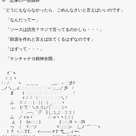
※ 記事の一部抜粋
「どうにもならなかったら、ごめんなさいと言えばいいのです」
「なんだってー」
「ソースは読売？マジで言ってるのかしら・・・」
「財源を作れと言えば出てくるはずなのです」
「はずって・・・」
「ケンチャナヨ精神全開」
ｲ｀ﾍ
/: :| ヽ
/ : :/ ヽ ＿＿＿ _,,,:. .-: :´彡ﾌ
_ノ＼＿∠: : : : : : : : :｀: :-: :,:_:／彡 /
ま ( : : : : : : : : : : : : : : ｀ゝ /
r::/: /: : | : : : : : : : : ::＼ /
ふ //: /: : : |: : | |: : |: _: : : :ヽ
ぃ {/ 7|｀＼/i: /|:|／|´: : : : :|ヽ
〉 ,‐-‐､｀|7 || |_::|,_|: : :|:::|: |
ふ ／ r:oヽ` /.: oヽヽ:|: | :|
ぇ { {o:::::::} {:::::::0 ヽ: :|N
っ | ヾ:::ソ ヾ:::::::ン ゝ|_ノ´￣｀¨ヽ
！？ ヽ::::TT.. ｨ――--ァT´弋_,.,ィー-