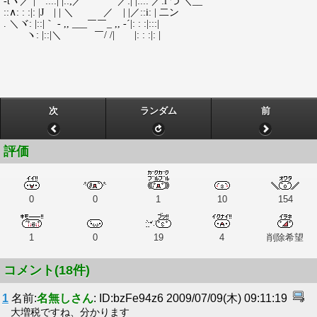
-tヽ／´|｀::::| |::;／ ／:| |:::: ／:i つ ＼__
::∧: : :|: |J | | ＼ ／ | |／::i: | 二ン
. ＼ヾ: |::|｀ - ,, ___￣￣_ ,, -´|: : :|:::|
ヽ: |::|＼ ￣/ /| |: : :|: |
次
ランダム
前
評価
0
0
1
10
154
1
0
19
4
削除希望
コメント(18件)
1
名前:
名無しさん
: ID:bzFe94z6 2009/07/09(木) 09:11:19
大増税ですね、分かります