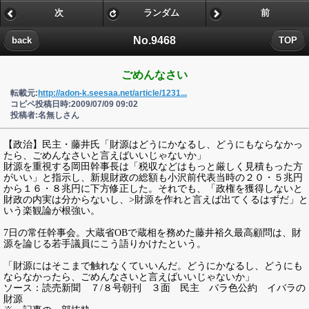
次
ランダム
前
No.9468
back
TOP
ごめんなさい
転載元:
http://adon-k.seesaa.net/article/1231...
コピペ投稿日時:2009/07/09 09:02
投稿者:名無しさん
【政治】民主・藤井氏「財源はどうにかなるし、どうにもならなかっ
たら、ごめんなさいと言えばいいじゃないか」
財源を重視する岡田幹事長は「税収などはもっと厳しく見積もった方
がいい」と指示し、新規財政の総額も小沢前代表当時の２０・５兆円
から１６・８兆円に下方修正した。それでも、「政権を獲得しないと
財政の内実は分からないし、>財源を作れと言えば出てくるはずだ」と
いう楽観論が根強い。
7日の常任幹事会。大蔵省OBで蔵相を務めた藤井裕久最高顧問は、財
源を論じる若手議員にこう語りかけたという。
「財源にはそこまで触れなくていいんだ。どうにかなるし、どうにも
ならなかったら、ごめんなさいと言えばいいじゃないか」
ソース：読売新聞 ７/８号朝刊 ３面 民主 バラ色公約 イバラの
財源