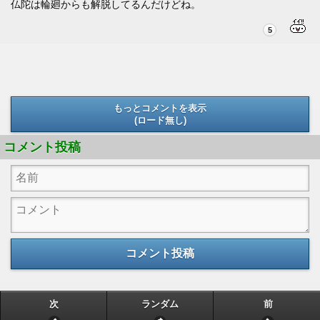
仏陀は輪廻からも解脱してるんだけどね。
5
もっとコメントを表示
(ロード無し)
(ロード無し)
コメント投稿
コメント投稿
次
ランダム
前