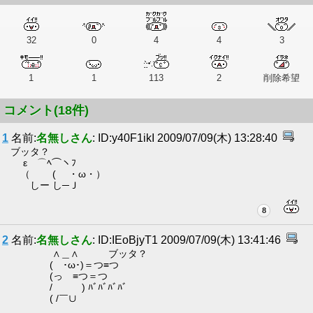
32
0
4
4
3
1
1
113
2
削除希望
コメント(18件)
1
名前:
名無しさん
: ID:y40F1ikI 2009/07/09(木) 13:28:40
ブッタ？
ε ⌒ﾍ⌒ヽﾌ
（ ( ・ω・）
しー し─Ｊ
8
2
名前:
名無しさん
: ID:IEoBjyT1 2009/07/09(木) 13:41:46
∧＿∧ ブッタ？
( ･ω･)＝つ≡つ
(っ ≡つ＝つ
/ ) ﾊﾞﾊﾞﾊﾞﾊﾞ
( /￣∪