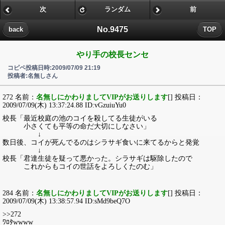
次
ランダム
前
No.9475
back
TOP
やり手の校長センセ
コピペ投稿日時:2009/07/09 21:19
投稿者:名無しさん
272 名前：
名無しにかわりましてVIPがお送りします
[] 投稿日：
2009/07/09(木) 13:37:24.88 ID:vGzuiuYu0
校長「最近校庭の池のコイを殺してる生徒がいる
小さくても平等の命だ大切にしなさい」
↓
数日後、コイが死んでるのはシラサギ食いに来てるからと発覚
↓
校長「君達生徒を疑って悪かった。シラサギは駆除したので
これからもコイの世話をよろしくたのむ」
284 名前：
名無しにかわりましてVIPがお送りします
[] 投稿日：
2009/07/09(木) 13:38:57.94 ID:sMd9beQ7O
>>272
ﾜﾛﾀwwww