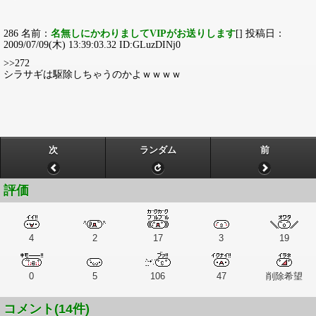
286 名前：
名無しにかわりましてVIPがお送りします
[] 投稿日：
2009/07/09(木) 13:39:03.32 ID:GLuzDINj0
>>272
シラサギは駆除しちゃうのかよｗｗｗｗ
次
ランダム
前
評価
4
2
17
3
19
0
5
106
47
削除希望
コメント(14件)