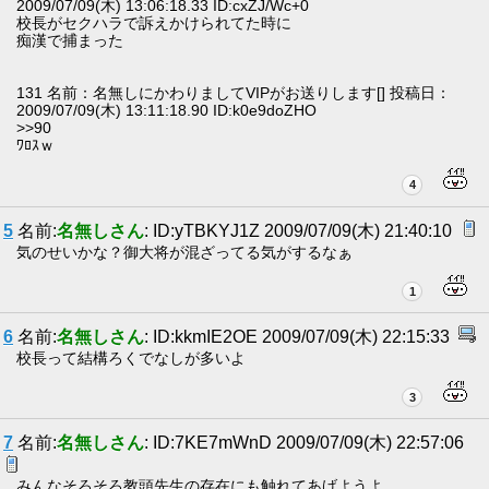
2009/07/09(木) 13:06:18.33 ID:cxZJ/Wc+0
校長がセクハラで訴えかけられてた時に
痴漢で捕まった
131 名前：名無しにかわりましてVIPがお送りします[] 投稿日：
2009/07/09(木) 13:11:18.90 ID:k0e9doZHO
>>90
ﾜﾛｽｗ
4
5
名前:
名無しさん
: ID:yTBKYJ1Z 2009/07/09(木) 21:40:10
気のせいかな？御大将が混ざってる気がするなぁ
1
6
名前:
名無しさん
: ID:kkmIE2OE 2009/07/09(木) 22:15:33
校長って結構ろくでなしが多いよ
3
7
名前:
名無しさん
: ID:7KE7mWnD 2009/07/09(木) 22:57:06
みんなそろそろ教頭先生の存在にも触れてあげようよ