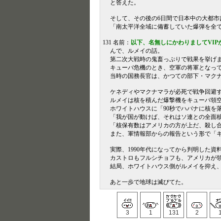
と答えた。
そして、その後の6日間で日本中の大都
「南太平洋全域に備蓄していた爆弾を全
131 名前：
以下、名無しにかわりましてVIP
んで、ルメイの話。
第二次大戦時の鬼畜っぷりで戦果を挙げ
キューバ危機のとき、空軍の将軍となっ
当時の国務長官は、かつての部下・マク
ケネディやマクナマラが必死で戦争回避
ルメイは核を積んだ爆撃機をキューバ領
ホワイトハウスに「90秒でハバナに核を
「我が国が動けば、それはソ連との全面
「核保有数はアメリカの方が上だ、殺し
また、軍情報部からの報告という形で「
実際、1990年代になってから判明した資
カストロもフルシチョフも、アメリカが
結局、ホワイトハウス側がルメイを抑え
あと一歩で地球は滅びてた。
3
1
131
2