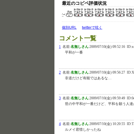
最近のコピペ評価状況
個別URL
twitterで呟く
コメント一覧
1
名前:
名無しさん
:
2009/07/10(金) 09:52:16
ID:x
平和が一番
2
名前:
名無しさん
:
2009/07/10(金) 09:56:27
ID:X
非道だけど有能ではあるな…
3
名前:
名無しさん
:
2009/07/10(金) 09:59:49
ID:0
世の中平和が一番だけど、平和を願う人達
4
名前:
名無しさん
:
2009/07/10(金) 10:20:55
ID:T
ルメイ君惜しかったね