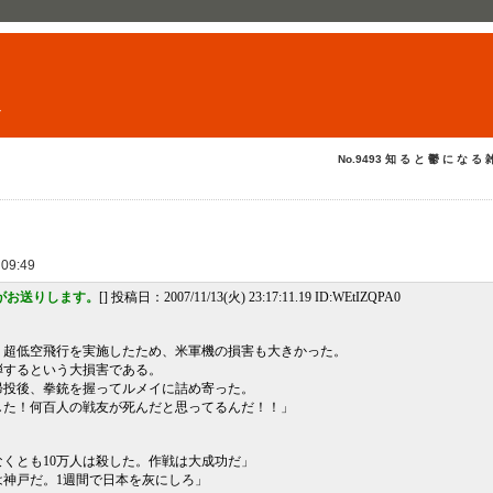
ト
No.9493 知 る と 鬱 に な る 
 09:49
がお送りします。
[] 投稿日：2007/11/13(火) 23:17:11.19 ID:WEtIZQPA0
、超低空飛行を実施したため、米軍機の損害も大きかった。
被弾するという大損害である。
帰投後、拳銃を握ってルメイに詰め寄った。
した！何百人の戦友が死んだと思ってるんだ！！」
くとも10万人は殺した。作戦は大成功だ」
神戸だ。1週間で日本を灰にしろ」