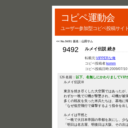
コピペ運動会
ユーザー参加型コピペ投稿サイ
<< No.9491 仮名：山田サム
9492
ルメイ伝説 続き
転載元:
VIPPERな俺
コピペ投稿者:
komm
コピペ投稿日時:
2009/07/10
126 名前：
以下、名無しにかわりましてVIP
ルメイ伝説Ⅲ
東京を焼き尽くした大空襲ではあったが
わずか一晩で12機が撃墜され、42機が
多くの戦友を失った米兵たちは、基地に
「なぜ低空飛行で爆撃するよう指令を出
ルメイは平然と
「一晩で大日本帝国の帝都を灰にし、少な
「明日は名古屋、明後日は大阪、その次は