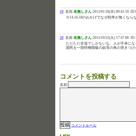
19
名前:
名無しさん
:
2012/01/18(水) 09:41:19
ID:
※14,16,18のおかげでなぜ戦争が無くな
20
名前:
名無しさん
:
2013/10/22(火) 17:47:08
ID:3
ただただ非道でしかないな。人が不幸にな
国民を一部特権階級の奴等の角の突きつけ
コメントを投稿する
名前:
コメントルール