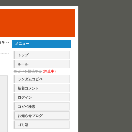
雑 学 >>
メニュー
トップ
ルール
コピペを投稿する
(停止中)
ランダムコピペ
新着コメント
ログイン
コピペ検索
お知らせブログ
ゴミ箱