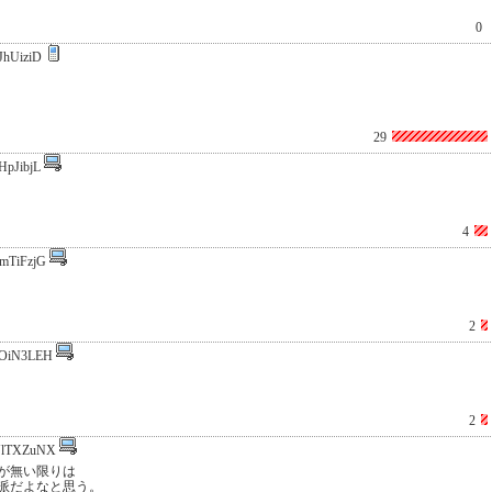
0
JhUiziD
29
HpJibjL
4
mTiFzjG
2
OiN3LEH
2
UlTXZuNX
が無い限りは
派だよなと思う。