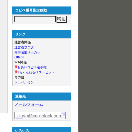
コピペ番号指定移動
リンク
運営者関係
運営者ブログ
今時名前メーカー
Offzon
2ch関係
お笑いコピペ選手権
2ちゃんねるベストヒット
その他
トラベルミン
連絡先
メールフォーム
いろいろ