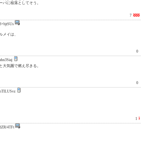
ーバに核落としてそう。
7
8+bjtSUs
ルメイは、
0
hn3Siaj
と大気圏で燃え尽きる。
0
hTILUSvz
1
dZR/4TFt