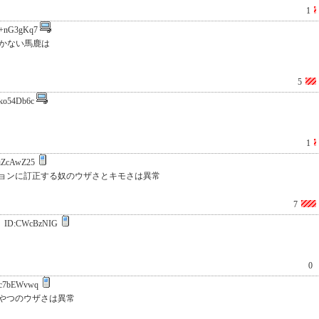
1
+nG3gKq7
気づかない馬鹿は
5
ko54Db6c
1
iZcAwZ25
ョンに訂正する奴のウザさとキモさは異常
7
ID:CWcBzNIG
0
c7bEWvwq
なやつのウザさは異常