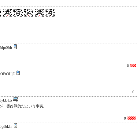
4dprSbh
6
OEn3UjE
0
dykDLtz
が一番好戦的だという事実。
9
5gdbkJn