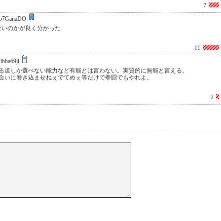
7
b7GanaDO
らないのかが良く分かった
11
bba69jl
る道しか選べない能力など有能とは言わない。実質的に無能と言える。
合いに巻き込ませねぇでてめぇ等だけで拳闘でもやれよ。
2