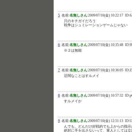
5
名前:
名無しさん
:
2009/07/10(金) 10:22:17
ID:6
只のキチガイだろう
戦争はシュミレーションゲームじゃない
6
名前:
名無しさん
:
2009/07/10(金) 10:35:48
ID:9
※２は無能
7
名前:
名無しさん
:
2009/07/10(金) 10:36:05
ID:Z
迂闊なことはすルメイ
8
名前:
名無しさん
:
2009/07/10(金) 10:57:32
ID:p
すルメイか
9
名前:
名無しさん
:
2009/07/10(金) 12:51:13
ID:
んでも、どんだけ好戦的でも上からの指示
絶対に手を出さないって、軍人としては立