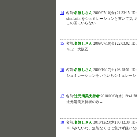
14
名前:
名無しさん
:
2009/07/10(金) 21:33:15
ID:
simulationをシュミレーションと書いて
この国にいらない
15
名前:
名無しさん
:
2009/07/10(金) 22:03:02
ID:
※12 大阪乙
16
名前:
名無しさん
:
2009/10/17(土) 03:48:51
ID:
シュミレーションをいちいちシミュレーシ
17
名前:
辻元清美支持者
:
2010/09/08(水) 19:41:58
辻元清美支持者の数→
18
名前:
名無しさん
:
2010/12/23(木) 00:12:38
ID:
※16みたいな、無能なくせに負けず嫌い