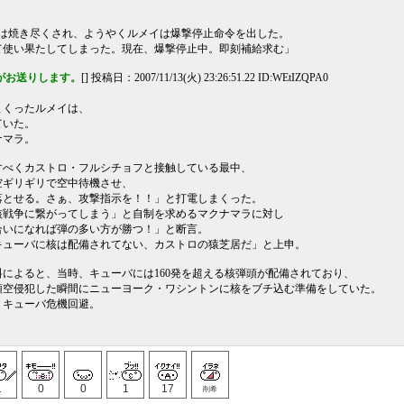
市は焼き尽くされ、ようやくルメイは爆撃停止命令を出した。
て使い果たしてしまった。現在、爆撃停止中。即刻補給求む」
がお送りします。
[] 投稿日：2007/11/13(火) 23:26:51.22 ID:WEtIZQPA0
まくったルメイは、
ていた。
ナマラ。
すべくカストロ・フルシチョフと接触している最中、
空ギリギリで空中待機させ、
落とせる。さぁ、攻撃指示を！！」と打電しまくった。
核戦争に繋がってしまう」と自制を求めるマクナマラに対し
合いになれば弾の多い方が勝つ！」と断言。
キューバに核は配備されてない、カストロの猿芝居だ」と上申。
料によると、当時、キューバには160発を超える核弾頭が配備されており、
領空侵犯した瞬間にニューヨーク・ワシントンに核をブチ込む準備をしていた。
、キューバ危機回避。
1
0
0
1
17
削希