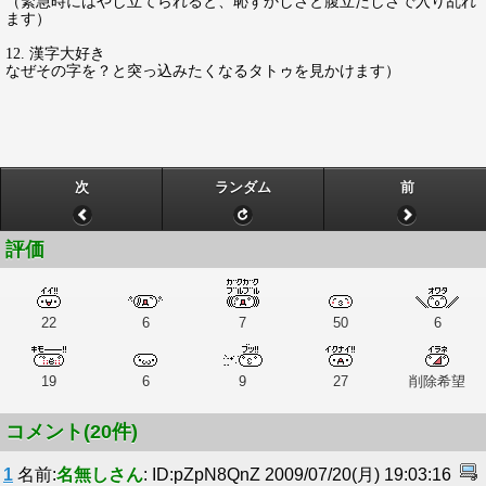
（緊急時にはやし立てられると、恥ずかしさと腹立たしさで入り乱れ
ます）
12. 漢字大好き
なぜその字を？と突っ込みたくなるタトゥを見かけます）
次
ランダム
前
評価
22
6
7
50
6
19
6
9
27
削除希望
コメント(20件)
1
名前:
名無しさん
: ID:pZpN8QnZ 2009/07/20(月) 19:03:16