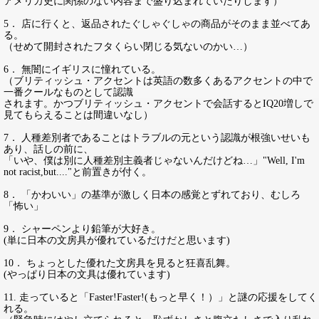
アメリカ史に関係のない内容まで盛り込まれていたりします）
5． 店に行くと、返品されたぐしゃぐしゃの商品がそのまま並べてあ
る。
（せめて開封されたフタくらい閉じる気ないのかい…）
6． 無闇にイギリスに憧れている。
（ブリティッシュ・アクセントは英語の数多くあるアクセントの中で
一番クールなものとして認識
されます。かつブリティッシュ・アクセントで会話するとIQ20増しで
見てもらえることは間違いなし）
7． 人種差別者であることはトラブルの元という認識が根強いせいも
あり、話しの前に、
「いや、僕は別に人種差別主義者じゃないんだけどね…」"Well, I'm
not racist,but...."と前置きが付く。
8． 「かわいい」の基準が激しく日本の感覚とずれており、むしろ
「怖い」
9． シャーペンより鉛筆が大好き。
(単に日本の文房具が優れているだけだと思います)
10． ちょっとした優れた文房具を見ると狂喜乱舞。
(やっぱり日本の文具は優れています)
11. 走っていると「Faster!Faster!(もっと早く！）」と謎の応援をしてく
れる。