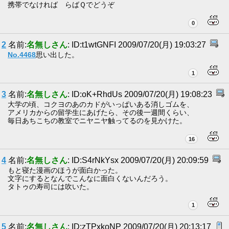
携帯でなければ らばＱでどうぞ
0
2
名前:
名無しさん
: ID:t1wtGNFI 2009/07/20(月) 19:03:27
No.4468
思い出した。
1
3
名前:
名無しさん
: ID:oK+RhdUs 2009/07/20(月) 19:08:23
大学の頃、コクヨのあのカドがいっぱいある消しゴムを、
アメリカからの留学生にあげたら、その後一週間くらい、
毎日あちこちの教室でニヤニヤ触ってるのを見かけた。
16
4
名前:
名無しさん
: ID:S4rNkYsx 2009/07/20(月) 20:09:59
もと寝た漫画のほうが面白かった。
文字にするとなんでこんなに面白くないんだろう。
タトゥの寿司には吹いた。
1
5
名前:
名無しさん
: ID:zTPxkoNP 2009/07/20(月) 20:13:17