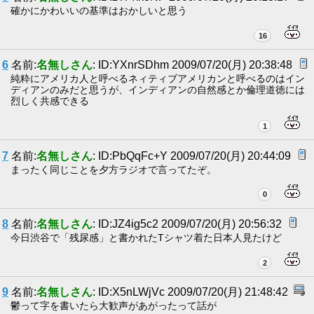
確かにかわいいの基準はおかしいと思う
16
6
名前:
名無しさん
: ID:YXnrSDhm 2009/07/20(月) 20:38:48
純粋にアメリカ人と呼べるネィティブアメリカンと呼べるのはイン
ディアンのみだと思うが、インディアンの自然感とか倫理道徳には
烈しく共感できる
1
7
名前:
名無しさん
: ID:PbQqFc+Y 2009/07/20(月) 20:44:09
まったく同じことを夕方ラジオで言ってたぞ。
0
8
名前:
名無しさん
: ID:JZ4ig5c2 2009/07/20(月) 20:56:32
今日渋谷で「残尿感」と書かれたTシャツ着た日本人見たけど
2
9
名前:
名無しさん
: ID:X5nLWjVc 2009/07/20(月) 21:48:42
鬱って字を書いたら大歓声があがったって話が