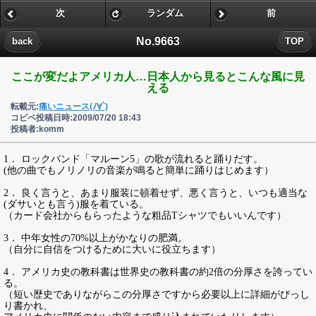
次
ランダム
前
No.9663
back
TOP
ここが変だよアメリカ人…日本人から見るとこんな風に見
える
転載元:
痛いニュース(ﾉ∀`)
コピペ投稿日時:2009/07/20 18:43
投稿者:komm
1． ロックバンド「マルーン5」の歌が流れると踊りだす。
(他の曲でもノリノリの音楽が鳴ると簡単に踊りはじめます）
2． 良く言うと、あまり服装に頓着せず、悪く言うと、いつも適当な
(ダサいとも言う)服を着ている。
（カード会社からもらったような粗品Tシャツでもいいんです）
3． 中年女性の70%以上がかなりの肥満。
（自分に自信をつけるために大いに役立ちます）
4． アメリカ史の教科書は世界史の教科書の約2倍の分厚さを誇ってい
る。
（短い歴史でありながらこの分厚さですから必要以上に詳細がびっし
り書かれ、