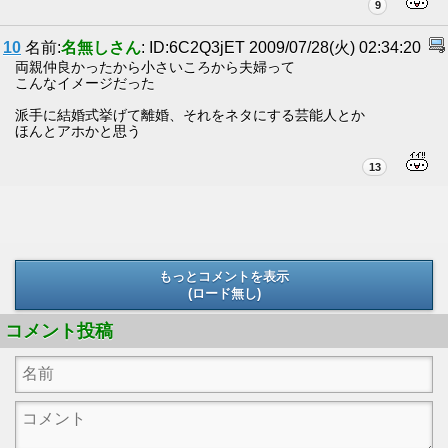
9
10
名前:
名無しさん
: ID:6C2Q3jET 2009/07/28(火) 02:34:20
両親仲良かったから小さいころから夫婦って
こんなイメージだった
派手に結婚式挙げて離婚、それをネタにする芸能人とか
ほんとアホかと思う
13
もっとコメントを表示
(ロード無し)
(ロード無し)
コメント投稿