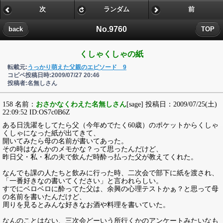
次
ランダム
前
No.9760
back
TOP
くしゃくしゃの紙
転載元:
うっかり萌えた父親のエピソード 9
コピペ投稿日時:2009/07/27 20:46
投稿者:名無しさん
158 名前：
おさかなくわえた名無しさん
[sage] 投稿日：2009/07/25(土)
22:09:52 ID:OS7c0B6Z
ある日洗濯をしてたら父（今年めでたく60歳）のポケットからくしゃ
くしゃになった紙が出てきて、
開いてみたら母の名前が書いてあった。
その時はなんかのメモかな？って思ったんだけど、
昨日父・私・私の夫で飲んだ時酔っ払った父が教えてくれた。
なんでも課の人たちと飲みに行った時、二次会で部下に紙を渡され、
「一番好きなの書いてください」と言われらしい。
すでにベロベロに酔ってた父は、余興の心理テストかぁ？と思って母
の名前を書いたんだけど、
周りを見るとみんな好きなお酒や料理を書いていた。
なんのことはない、三次会どーいう所行くかのアンケートみたいなも