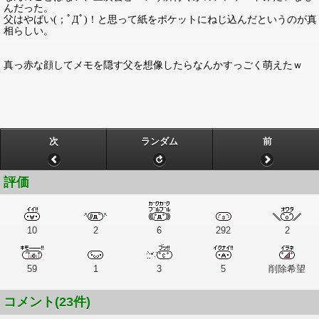
んだった。
父はやばい(；ﾟДﾟ)！と思って紙をポケットにねじ込んだというのが真
相らしい。
真っ赤な顔してメモを隠す父を想像したらなんかすっごく萌えたｗ
次
ランダム
前
評価
10
2
6
292
2
59
1
3
5
削除希望
コメント(23件)