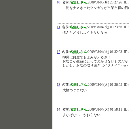
10
名前:
名無しさん
:
2009/08/03(月) 23:27:26
ID:
世間をナメきったクソガキが自業自得の目
11
名前:
名無しさん
:
2009/08/04(火) 00:23:56
ID:
ほんとどうしようもないなｗ
12
名前:
名無しさん
:
2009/08/04(火) 01:32:23
ID:
押尾は何度でもよみがえるさ！
お塩こそ生命にとって欠かせないものだか
しかし、お塩の取り過ぎはイクナイ(´・ω・`
13
名前:
名無しさん
:
2009/08/04(火) 01:36:55
ID:
大橋つぐまない
14
名前:
名無しさん
:
2009/08/04(火) 01:58:11
ID:
まなばない かおらない