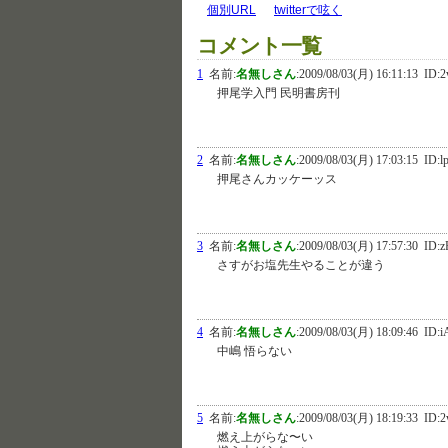
個別URL
twitterで呟く
コメント一覧
1
名前:
名無しさん
:
2009/08/03(月) 16:11:13
ID:2
押尾学入門 民明書房刊
2
名前:
名無しさん
:
2009/08/03(月) 17:03:15
ID:l
押尾さんカッケーッス
3
名前:
名無しさん
:
2009/08/03(月) 17:57:30
ID:
さすがお塩先生やることが違う
4
名前:
名無しさん
:
2009/08/03(月) 18:09:46
ID:i
中嶋 悟らない
5
名前:
名無しさん
:
2009/08/03(月) 18:19:33
ID:2
燃え上がらな〜い