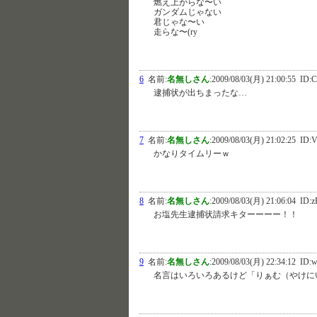
燃え上がらな〜い
ガンダムじゃない
君じゃな〜い
走らな〜(ry
6
名前:
名無しさん
:
2009/08/03(月) 21:00:55
ID:C
逮捕状が出ちまったな…
7
名前:
名無しさん
:
2009/08/03(月) 21:02:25
ID:V
かなりタイムリーｗ
8
名前:
名無しさん
:
2009/08/03(月) 21:06:04
ID:
お塩先生逮捕状請求キターーーー！！
9
名前:
名無しさん
:
2009/08/03(月) 22:34:12
ID:w
名言はいろいろあるけど「りぁむ（やけに