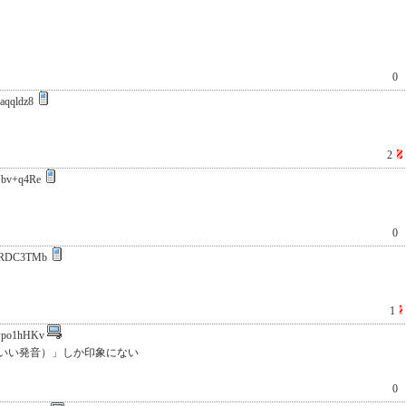
0
aqqldz8
2
bv+q4Re
0
zRDC3TMb
1
po1hHKv
いい発音）」しか印象にない
0