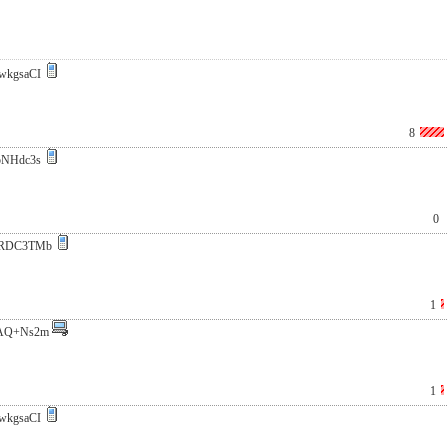
wkgsaCI
8
pNHdc3s
0
zRDC3TMb
1
AQ+Ns2m
1
wkgsaCI