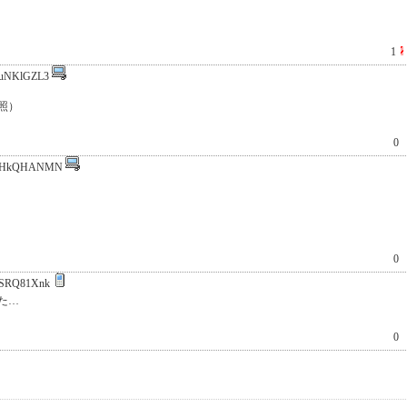
1
uNKlGZL3
照）
0
:HkQHANMN
0
SRQ81Xnk
た…
0