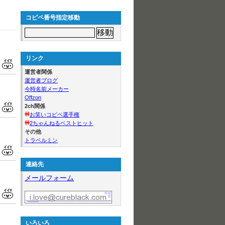
コピペ番号指定移動
リンク
運営者関係
運営者ブログ
今時名前メーカー
Offzon
2ch関係
お笑いコピペ選手権
2ちゃんねるベストヒット
その他
トラベルミン
連絡先
メールフォーム
いろいろ