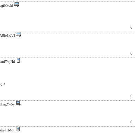
ogt6Nohf
0
A0Ie1KVI
0
vmPWj7hI
て！
0
8FagYvSy
0
aq2eTMc1