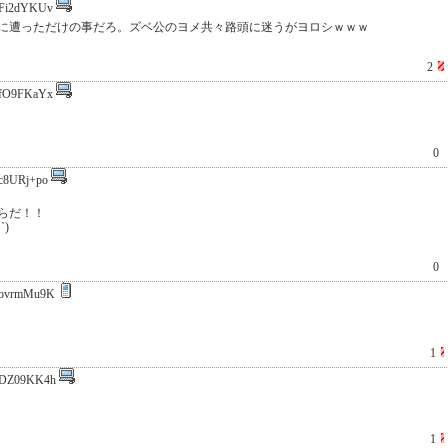
Fi2dYKUv
に遭っただけの事だろ。ズベ公のヨメ共々路頭に迷うがヨロシｗｗｗ
2
fO9FKaYx
0
c8URj+po
らだ！！
)
0
ovrmMu9K
1
DZ09KK4h
1