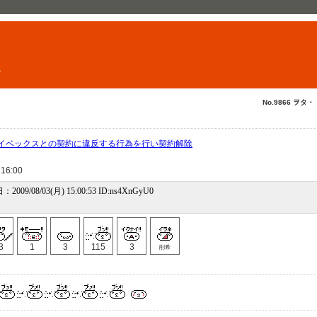
ト
No.9866 ヲタ・
イベックスとの契約に違反する行為を行い契約解除
 16:00
：2009/08/03(月) 15:00:53 ID:ns4XnGyU0
3
1
3
115
3
削希