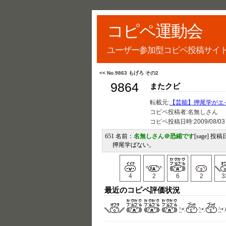
コピペ運動会
ユーザー参加型コピペ投稿サイ
<< No.9863 もげろ その2
9864
またクビ
転載元:
【芸能】押尾学がエ
コピペ投稿者:名無しさん
コピペ投稿日時:
2009/08/03
651 名前：
名無しさん＠恐縮です
[sage] 投稿日
押尾学ばない。
4
2
6
2
3
最近のコピペ評価状況