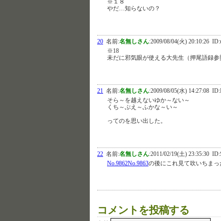
※１８
やだ…知らないの？
20
名前:
名無しさん
:
2009/08/04(火) 20:10:26
ID:
※18
未だに邪気眼が使える大先生（押尾語録参
21
名前:
名無しさん
:
2009/08/05(水) 14:27:08
ID
そら～を越えないゆか～ない～
くち～ぶえ～ふかな～い～
ってのを思い出した。
22
名前:
名無しさん
:
2011/02/19(土) 23:35:30
ID:
No.9862
No.9863
の後にこれ見て吹いちまっ
コメントを投稿する