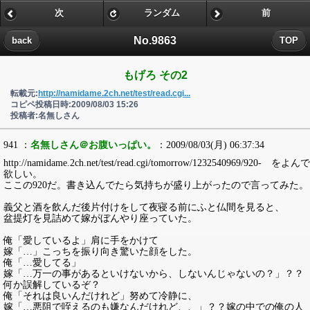
次
ランダム
前
No.9863
back
TOP
もげろ その2
転載元:
http://namidame.2ch.net/test/read.cgi...
コピペ投稿日時:2009/08/03 15:26
投稿者:名無しさん
941 ：
名無しさん＠お腹いっぱい。
：2009/08/03(月) 06:37:34
http://namidame.2ch.net/test/read.cgi/tomorrow/1232540969/920- をよんで
欲しい。
ここの920だ。書き込んでたら気持ちが盛り上がったので言ってみた。
義父と酒を飲んだ後片付けをして夜寝る前にふと仏間を見ると、
盆提灯を見詰めて嫁がぼんやり座っていた。
俺「愛しているよ」肩に手をかけて
嫁「…」こっちを振り向き驚いた顔をした。
俺「…愛してる」
嫁「…万一の事があるといけないから、しないんじゃないの？」？？
何か誤解しているぞ？
俺「それは良いんだけれど」努めて冷静に、
嫁「…悪阻で咥えるのも嫌なんだけれど、、」？？嫁の中での俺の人