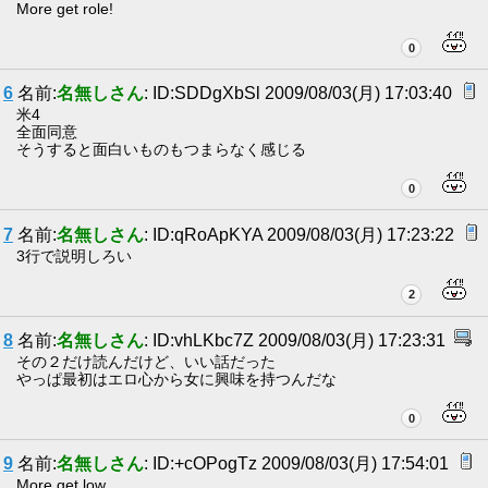
More get role!
0
6
名前:
名無しさん
: ID:SDDgXbSl 2009/08/03(月) 17:03:40
米4
全面同意
そうすると面白いものもつまらなく感じる
0
7
名前:
名無しさん
: ID:qRoApKYA 2009/08/03(月) 17:23:22
3行で説明しろい
2
8
名前:
名無しさん
: ID:vhLKbc7Z 2009/08/03(月) 17:23:31
その２だけ読んだけど、いい話だった
やっぱ最初はエロ心から女に興味を持つんだな
0
9
名前:
名無しさん
: ID:+cOPogTz 2009/08/03(月) 17:54:01
More get low