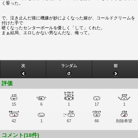
く誓った。
で、泣き止んだ後に機嫌が妙によくなった嫁が、コールドクリームを
付けた手で
硬くなったセンターポールを優しく「して」くれた。
まぁ結局、エロしかない男なんだな、俺って。
次
ランダム
前
評価
15
6
1
17
1
42
1
67
66
削除希望
コメント(18件)