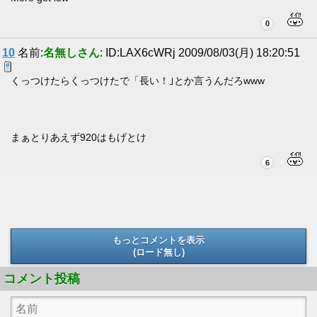
0
10
名前:
名無しさん
: ID:LAX6cWRj 2009/08/03(月) 18:20:51
くっつけたらくっつけたで「長い！｣とか言うんだろwww
まぁとりあえず920はもげとけ
6
もっとコメントを表示
(ロード無し)
(ロード無し)
コメント投稿