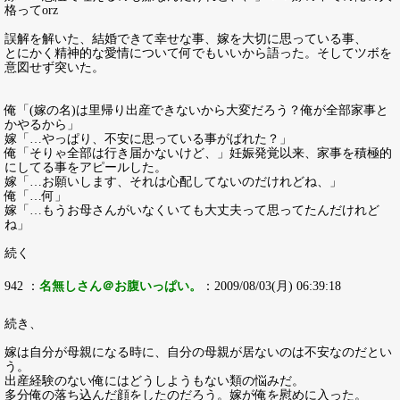
格ってorz
誤解を解いた、結婚できて幸せな事、嫁を大切に思っている事、
とにかく精神的な愛情について何でもいいから語った。そしてツボを
意図せず突いた。
俺「(嫁の名)は里帰り出産できないから大変だろう？俺が全部家事と
かやるから」
嫁「…やっぱり、不安に思っている事がばれた？」
俺「そりゃ全部は行き届かないけど、」妊娠発覚以来、家事を積極的
にしてる事をアピールした。
嫁「…お願いします、それは心配してないのだけれどね、」
俺「…何」
嫁「…もうお母さんがいなくいても大丈夫って思ってたんだけれど
ね」
続く
942 ：
名無しさん＠お腹いっぱい。
：2009/08/03(月) 06:39:18
続き、
嫁は自分が母親になる時に、自分の母親が居ないのは不安なのだとい
う。
出産経験のない俺にはどうしようもない類の悩みだ。
多分俺の落ち込んだ顔をしたのだろう。嫁が俺を慰めに入った。