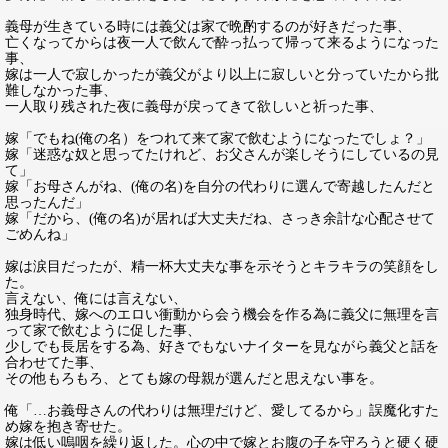
義母が生きている時には義父は家で晩酌するのが好きだった事、
亡くなってからは夜一人で飲んで酔っ払って帰って来るようになった
事、
嫁は一人で寂しかったが義父がより以上に寂しいと分っていたから批
難しなかった事、
一人取り残された夜に義母が戻ってきて欲しいと祈った事、
嫁「でもね(俺の名）をつれて来て家で飲むようになったでしょ？」
嫁「迷惑な奴と思ってたけれど、お父さんが楽しそうにしているの見
て」
嫁「お母さんがね、(俺の名)を自分の代わりに選んで寄越したんだと
思ったんだ」
嫁「だから、(俺の名)が居れば大丈夫だね、さっき余計な心配させて
ごめんね」
嫁は涙目だったが、精一杯大丈夫な事を示そうとキラキラの笑顔をし
た。
言えない、俺には言えない、
独身時代、嫁へのエロい衝動から会う機会を作る為に義父に無理を言
って家で飲むように促した事、
少しでも長居をする為、好きでもないナイターを見ながら義父と話を
合わせてた事、
その他もろもろ、とても嫁の母親が選んだと思えない事を。
俺「…お義母さんの代わりは無理だけど、愛してるから」誤魔化すた
め嫁を抱き寄せた。
嫁は低い嗚咽を繰り返した。心の中で嫁とお腹の子を守ろうと硬く硬