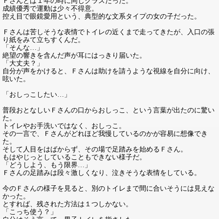
Ｆさんとは１年の時に同じクラスだった。
成績優秀で運動は少々不得意。
控え目で眼鏡愛用という、典型的な文系タイプの女の子だった。
Ｆさんは苦しそうな表情でトイレの近くまで走ってきたが、入口の張
り紙をみて立ちすくんだ。
「そんな…」
絶望の響きを含んだ声が耳にはっきり届いた。
「大丈夫？」
自分が声をかけると、Ｆさんは助けを請うような視線を自分に向け、
呟いた。
「おしっこしたい…」
普段おとなしいＦさんの口からおしっこ、という言葉が出たのに驚い
た。
トイレやお手洗いではなく、おしっこ。
その一言で、Ｆさんがどれほど我慢しているのかが容易に想像でき
た。
そして人目をはばからず、その場で足踏みを始めるＦさん。
もはやじっとしていることもできない様子だ。
「どうしよう、もう限界…」
Ｆさんの足踏みは段々激しくなり、泣きそうな表情をしている。
今のＦさんの様子を見ると、別のトイレまで間に合いそうには見えな
かった。
とすれば、残された方法は１つしかない。
「こっち使う？」