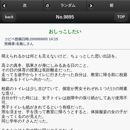
次
ランダム
前
No.9895
back
TOP
おしっこしたい
コピペ投稿日時:2009/08/05 14:15
投稿者:名無しさん
萌えられるかは何とも言えないけど、ちょっとした思い出話を。
高２の真冬、肌寒さが身にしみるある日のこと。
その日の体育の授業は長距離走だった。
走ってる途中からトイレに行きたかった自分は、教室に帰る前に校庭
脇にあるトイレへ向かった。
校庭のトイレは少し古びていて、個室が男女それぞれ１つだけの簡素
な造り。
自分が行った時には、女子トイレは故障中の張り紙がしてあり使用不
可。
男子トイレも紙がきれてるという有様だった。
用を済ませ、手を洗って教室に帰ろうとすると、体操服姿の女の子が
走ってくるのが見えた。
同じ学年のＦさんだった。