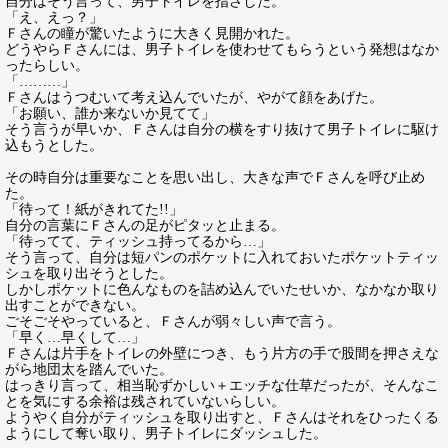
自分はそう言って、男子トイレを指さした。
「え、えっ？」
Ｆさんの瞳が驚いたように大きく見開かれた。
どうやらＦさんには、男子トイレを使わせてもらうという発想はなか
ったらしい。
「………」
Ｆさんはうつむいて考え込んでいたが、やがて顔をあげた。
「お願い、誰か来ないか見てて」
そう言うが早いか、Ｆさんは自分の横をすり抜けて男子トイレに駆け
込もうとした。
その時自分は重要なことを思い出し、大きな声でＦさんを呼び止め
た。
「待って！紙がきれてた!!」
自分の言葉にＦさんの足がピタッと止まる。
「待ってて、ティッシュ持ってるから…」
そう言って、自分は短パンのポケットに入れておいたポケットティッ
シュを取り出そうとした。
しかしポケットに色んなものを詰め込んでいたせいか、なかなか取り
出すことができない。
ごそごそやっていると、Ｆさんが弱々しい声で言う。
「早く…早くして…」
Ｆさんは片手をトイレの外壁につき、もう片方の手で股間を押さえな
がら地団太を踏んでいた。
はっきり言って、相当恥ずかしい＋エッチな仕草だったが、そんなこ
とを気にする余裕は残されていないらしい。
ようやく自分がティッシュを取り出すと、Ｆさんはそれをひったくる
ようにして奪い取り、男子トイレにダッシュした。