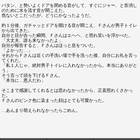
バタン、と勢いよくドアを閉める音がして、すぐにジャー、と音消し
のために水を流す音が聞こえた。
危ないとこだったが、どうにかなったようだ。
約１分後、ガチャッとドアを開ける音が聞こえ、Ｆさんが男子トイレ
から出てきた。
自分と目が合った瞬間、Ｆさんはエヘヘ、と照れ笑いを浮かべた。
「大丈夫、誰も来なかったよ」
自分が報告すると、Ｆさんはほっと息をついた。
「よかった…」
それからＦさんは近くの手洗い場で手を洗った後、自分にお礼を言っ
てくれた。
「私１人じゃ、絶対男子トイレに入れなかったから。本当にありがと
う」
そう言って頭を下げるＦさん。
「本当に…恩人だわ」
そこまで感謝してくれるとは思わなかったから、正直照れくさかっ
た。
Ｆさんのピンク色に染まった顔はとても可愛かった。
…あんまり萌えられなかったらごめん。