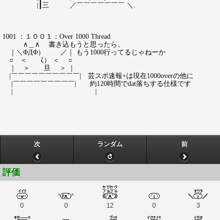
|┃三 ／￣￣￣￣￣￣￣ ＼.
1001 ：１００１：Over 1000 Thread
∧＿∧ 書き込もうと思ったら、
｜＼ΦДΦ） ／｜ もう1000行ってるじゃねーか
○ ＜ ζ） ＜ ○
｜ ＞ 旦 ＞ ｜
|￣￣￣￣￣￣￣￣￣￣| 芸スポ速報+は現在1000overの他に
|￣￣￣￣￣￣￣￣￣| 約120時間でdat落ちする仕様です
| |
次
ランダム
前
評価
0
0
12
0
3