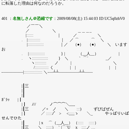
に転落した理由は何なのだろうか。
401 ：
名無しさん＠恐縮です
：2009/08/08(土) 15:44:03 ID:UC5q0zhV0
／￣￣＼
／ ＼ ＿＿＿_
|:::::: ｜ ／ ＼
. |::::::::::: ｜ ／ ⌒ ⌒ ＼
|:::::::::::::: ｜／ （●） （●） ＼ います
お
. |:::::::::::::: } | （__人__） |
. ヽ:::::::::::::: } ＼ ｀ ⌒´ _／
ヽ:::::::::: ノ | ＼
/:::::::::::: く | | | |
-—————|:::::::::::::::: ＼-—┴┴—————┴┴——
|┃三
|┃
|┃
ｶﾞﾗｯ |┃
|┃ ﾉ// ノ⌒⌒⌒＼,,,,,
|┃三 ／+ ノ ＼ :::) ずびばぜん
|┃ ／ :::::ﾉ゜ > <;;;;;ゝ ＼_ やっばりいば
せんでひた
|┃ | x ⌒（__人__） （::::: :::::）
|┃三 ＼ :::::） ｀|⌒´U x ::::ノ …