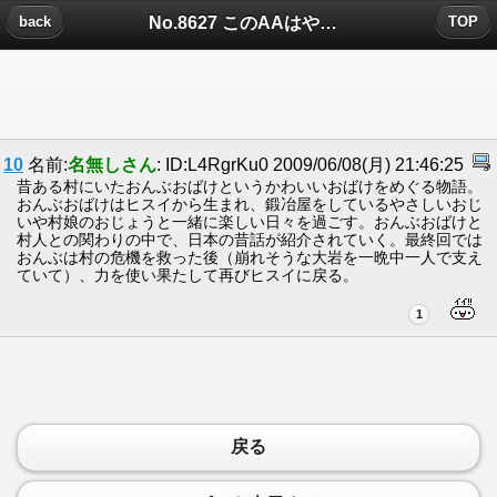
No.8627 このAAはやらせようぜｗｗｗｗｗｗｗｗｗｗｗｗｗについたコメント
back
TOP
10
名前:
名無しさん
: ID:L4RgrKu0 2009/06/08(月) 21:46:25
昔ある村にいたおんぶおばけというかわいいおばけをめぐる物語。
おんぶおばけはヒスイから生まれ、鍛冶屋をしているやさしいおじ
いや村娘のおじょうと一緒に楽しい日々を過ごす。おんぶおばけと
村人との関わりの中で、日本の昔話が紹介されていく。最終回では
おんぶは村の危機を救った後（崩れそうな大岩を一晩中一人で支え
ていて）、力を使い果たして再びヒスイに戻る。
1
戻る