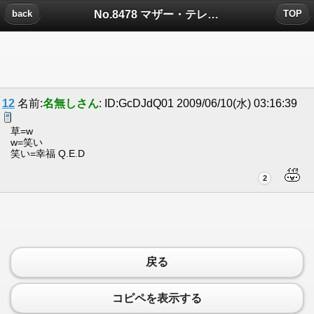
No.8478 マザー・テレサより愛をこめてについたコメント
back
TOP
12
名前:
名無しさん
: ID:GcDJdQ01 2009/06/10(水) 03:16:39
草=w
w=笑い
笑い=幸福 Q.E.D
2
戻る
コピペを表示する