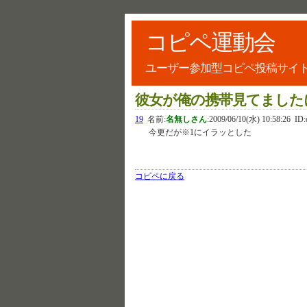
コピペ運動会
ユーザー参加型コピペ投稿サイ
彼女が俺の携帯見てました
19
名前:
名無しさん
:
2009/06/10(水) 10:58:26
ID:
今更だが※1にイラッとした
コピペに戻る