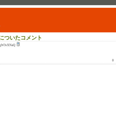
ト
についたコメント
qW3vXNaQ
0