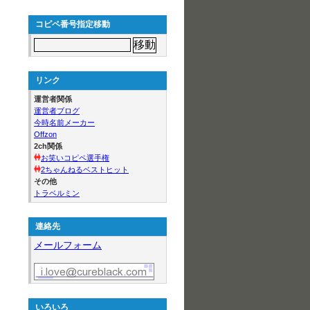
コピペ番号指定移動
リンク
運営者関係
運営者ブログ
今時名前メーカー
Offzon
2ch関係
お笑いコピペ選手権
2ちゃんねるベストヒット
その他
トラベルミン
連絡先
メールフォーム
いろいろ