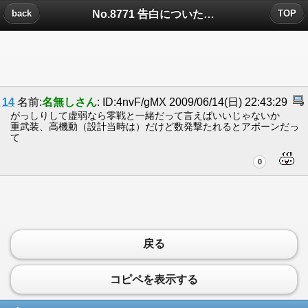
No.8771 告白についたコメント
back
TOP
14
名前:
名無しさん
: ID:4nvF/gMX 2009/06/14(日) 22:43:29
がっしりして虚弱なら零戦と一緒だって言えばいいじゃないか
重武装、高機動（設計当時は）だけど数発撃たれるとアボーンだっ
て
0
戻る
コピペを表示する