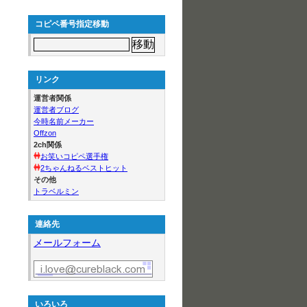
コピペ番号指定移動
リンク
運営者関係
運営者ブログ
今時名前メーカー
Offzon
2ch関係
お笑いコピペ選手権
2ちゃんねるベストヒット
その他
トラベルミン
連絡先
メールフォーム
いろいろ