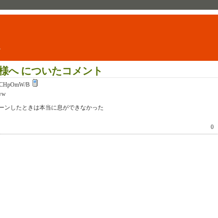
ト
様へ についたコメント
CHpOmW/B
ww
ーンしたときは本当に息ができなかった
0