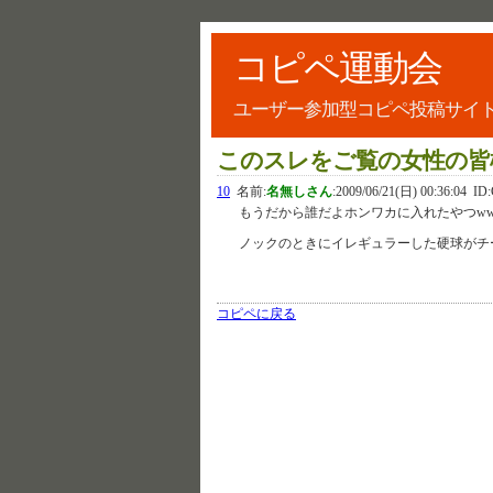
コピペ運動会
ユーザー参加型コピペ投稿サイ
このスレをご覧の女性の皆
10
名前:
名無しさん
:
2009/06/21(日) 00:36:04
ID:
もうだから誰だよホンワカに入れたやつw
ノックのときにイレギュラーした硬球がチ
コピペに戻る