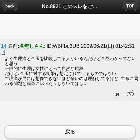
No.8921 このスレをご覧の女性の皆様へ についたコメント
back
TOP
14
名前:
名無しさん
: ID:WBFbu3UB 2009/06/21(日) 01:42:31
よく生理痛と金玉を比較してる人がいるんだけど全然わかってない
と思う
一般的に生理は女性にとって自然な現象
だけど､金玉に対する衝撃は想定されているものではない
生理痛が男には想像できないほど辛いのは理解してるけど､生命に関
わる問題と簡単に比べたりしないでほしい
16
戻る