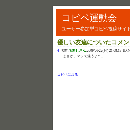
コピペ運動会
ユーザー参加型コピペ投稿サイ
優しい友達についたコメン
4
名前:
名無しさん
:
2009/06/22(月) 21:08:13
ID:M
まさか。マジで違うよ〜。
コピペに戻る