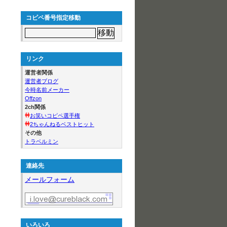
コピペ番号指定移動
リンク
運営者関係
運営者ブログ
今時名前メーカー
Offzon
2ch関係
お笑いコピペ選手権
2ちゃんねるベストヒット
その他
トラベルミン
連絡先
メールフォーム
いろいろ