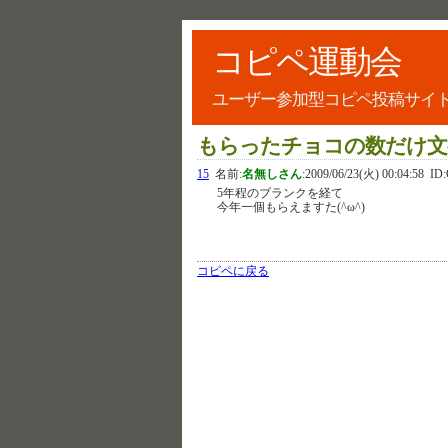
コピペ運動会
ユーザー参加型コピペ投稿サイ
もらったチョコの数だけ文
15
名前:
名無しさん
:
2009/06/23(火) 00:04:58
ID:
5年程のブランクを経て
今年一個もらえますた(^ω^)
コピペに戻る