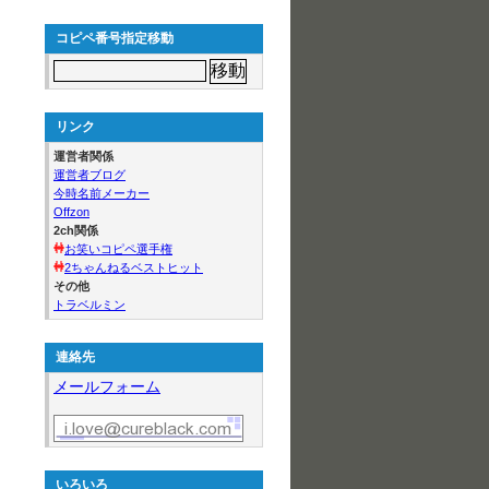
コピペ番号指定移動
リンク
運営者関係
運営者ブログ
今時名前メーカー
Offzon
2ch関係
お笑いコピペ選手権
2ちゃんねるベストヒット
その他
トラベルミン
連絡先
メールフォーム
いろいろ