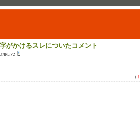
ト
字がかけるスレについたコメント
Q7lRbiVZ
1