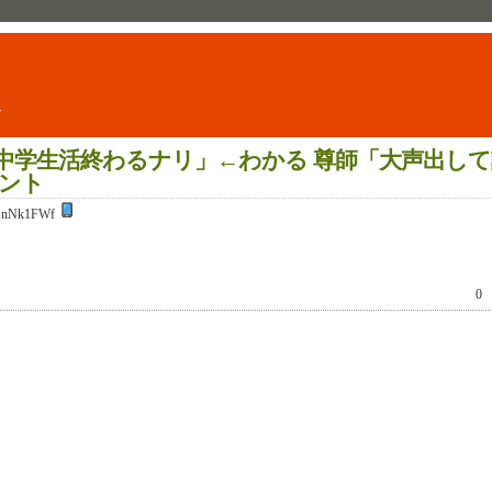
ト
中学生活終わるナリ」←わかる 尊師「大声出して
ント
GnNk1FWf
0