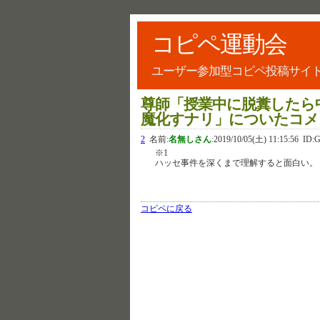
コピペ運動会
ユーザー参加型コピペ投稿サイ
尊師「授業中に脱糞したら
魔化すナリ」についたコメ
2
名前:
名無しさん
:
2019/10/05(土) 11:15:56
ID:
※1
ハッセ事件を深くまで理解すると面白い。
コピペに戻る