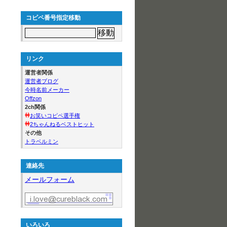
コピペ番号指定移動
リンク
運営者関係
運営者ブログ
今時名前メーカー
Offzon
2ch関係
お笑いコピペ選手権
2ちゃんねるベストヒット
その他
トラベルミン
連絡先
メールフォーム
いろいろ