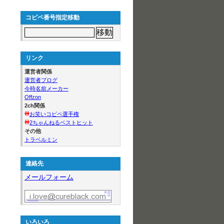
コピペ番号指定移動
リンク
運営者関係
運営者ブログ
今時名前メーカー
Offzon
2ch関係
お笑いコピペ選手権
2ちゃんねるベストヒット
その他
トラベルミン
連絡先
メールフォーム
いろいろ