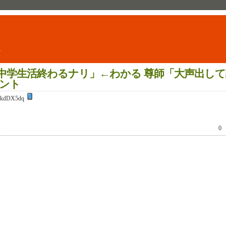
ト
中学生活終わるナリ」←わかる 尊師「大声出して
ント
kdDX5dq
0