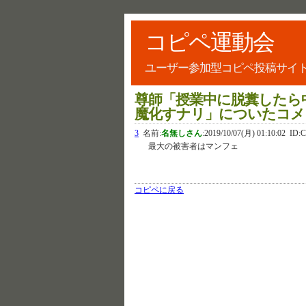
コピペ運動会
ユーザー参加型コピペ投稿サイ
尊師「授業中に脱糞したら
魔化すナリ」についたコメ
3
名前:
名無しさん
:
2019/10/07(月) 01:10:02
ID:C
最大の被害者はマンフェ
コピペに戻る