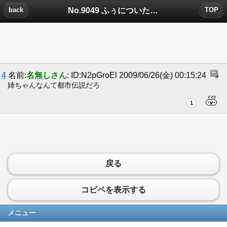
No.9049 ふぅについたコメント
back
TOP
4
名前:
名無しさん
: ID:N2pGroEl 2009/06/26(金) 00:15:24
姉ちゃんなんて都市伝説だろ
1
戻る
コピペを表示する
メニュー