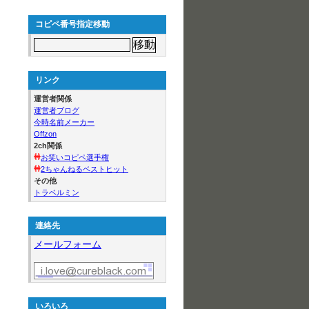
コピペ番号指定移動
リンク
運営者関係
運営者ブログ
今時名前メーカー
Offzon
2ch関係
お笑いコピペ選手権
2ちゃんねるベストヒット
その他
トラベルミン
連絡先
メールフォーム
いろいろ