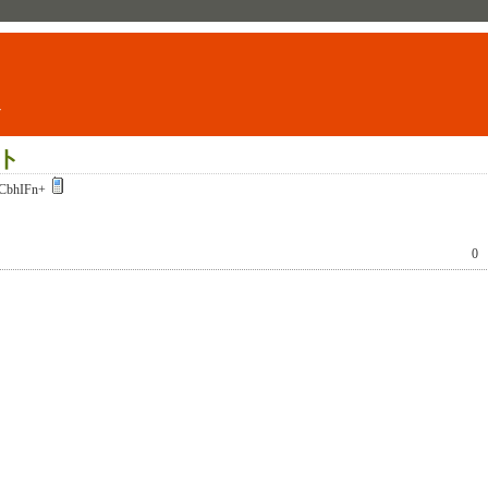
ト
ト
CbhIFn+
0