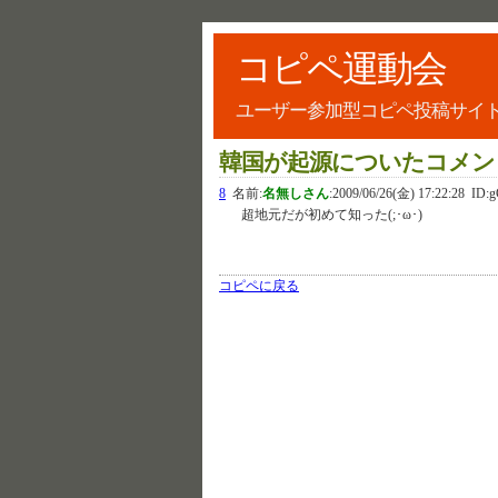
コピペ運動会
ユーザー参加型コピペ投稿サイ
韓国が起源についたコメン
8
名前:
名無しさん
:
2009/06/26(金) 17:22:28
ID:g
超地元だが初めて知った(;･ω･)
コピペに戻る