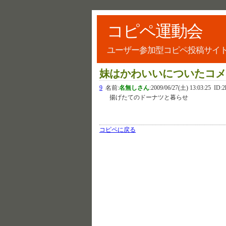
コピペ運動会
ユーザー参加型コピペ投稿サイ
妹はかわいいについたコ
9
名前:
名無しさん
:
2009/06/27(土) 13:03:25
ID:2
揚げたてのドーナツと暮らせ
コピペに戻る