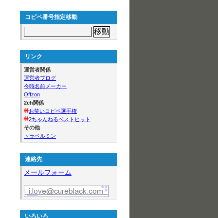
コピペ番号指定移動
リンク
運営者関係
運営者ブログ
今時名前メーカー
Offzon
2ch関係
お笑いコピペ選手権
2ちゃんねるベストヒット
その他
トラベルミン
連絡先
メールフォーム
いろいろ