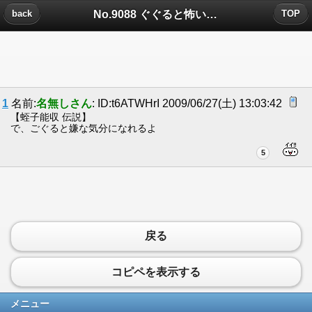
No.9088 ぐぐると怖いらしい（都市伝説？）についたコメント
back
TOP
1
名前:
名無しさん
: ID:t6ATWHrI 2009/06/27(土) 13:03:42
【蛭子能収 伝説】
で、ごぐると嫌な気分になれるよ
5
戻る
コピペを表示する
メニュー